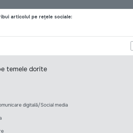
bui articolul pe rețele sociale:
5 MATERIALS FOR ESTABLISHMENT OF GLIA IMPACT HUB, LOCATE
 pe temele dorite
unicare digitală/Social media
a
re