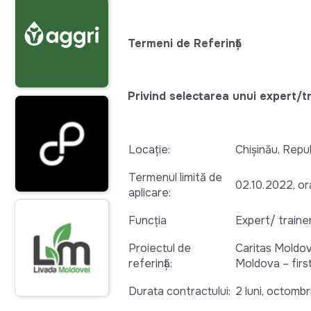
Termeni de Referință
Privind selectarea unui expert/tr
Locație:
Chișinău, Repub
Termenul limită de
02.10.2022, or
aplicare:
Funcția
Expert/ traine
Proiectul de
Caritas Moldov
referință:
Moldova – first
Durata contractului:
2 luni, octomb