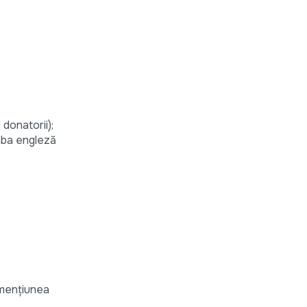
donatorii);
imba engleză
mențiunea