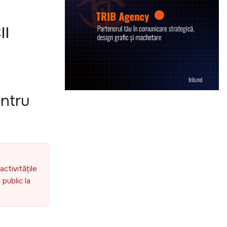
II
entru
activitățile
public la