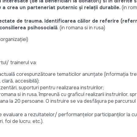
nteresate (de la beneficiari la donatori) si în diferite si
 a crea un parteneriat puternic și relații durabile.
(in rom
ctate de trauma. Identificarea căilor de referire (referr
onsilierea psihosocială
. (in romana si in rusa)
i organizației)
tul/ trainerul va:
a actuală corespunzătoare tematicilor anunțate (informația tre
 clară, accesibilă);
entări, suporturi pentru realizarea instruirilor;
omana si in rusa, împreună cu graficul realizarii instruirilor, s
 pana la 20 persoane. O instruire se va desfășura pe parcursul u
 evaluare a rezultatelor/ performanțelor participanților la cur
 foi de lucru, etc.).