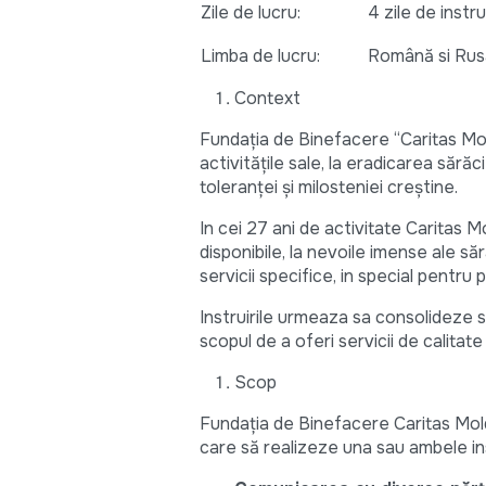
Zile de lucru:
4 zile de instr
Limba de lucru:
Română si Rusa
Context
Fundația de Binefacere “Caritas Mold
activitățile sale, la eradicarea sără
toleranței și milosteniei creștine.
In cei 27 ani de activitate Caritas M
disponibile, la nevoile imense ale să
servicii specifice, in special pentr
Instruirile urmeaza sa consolideze si
scopul de a oferi servicii de calitate
Scop
Fundația de Binefacere Caritas Mol
care să realizeze una sau ambele ins