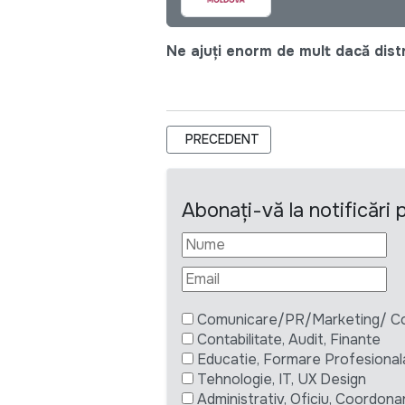
Ne ajuți enorm de mult dacă distri
ARTICOL PRECEDENT: RFQ-2023-20
PRECEDENT
Abonați-vă la notificări
Comunicare/PR/Marketing/ Com
Contabilitate, Audit, Finante
Educatie, Formare Profesional
Tehnologie, IT, UX Design
Administrativ, Oficiu, Coordona