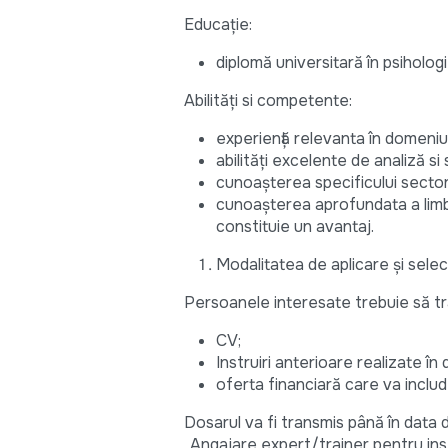
Educație:
diplomă universitară în psiholog
Abilități si competente:
experiență relevanta în domeniu
abilități excelente de analiză si 
cunoașterea specificului sector
cunoașterea aprofundata a limbii
constituie un avantaj.
Modalitatea de aplicare și sele
Persoanele interesate trebuie să tr
CV;
Instruiri anterioare realizate în
oferta financiară care va includ
Dosarul va fi transmis până în data
„Angajare expert/trainer pentru inst