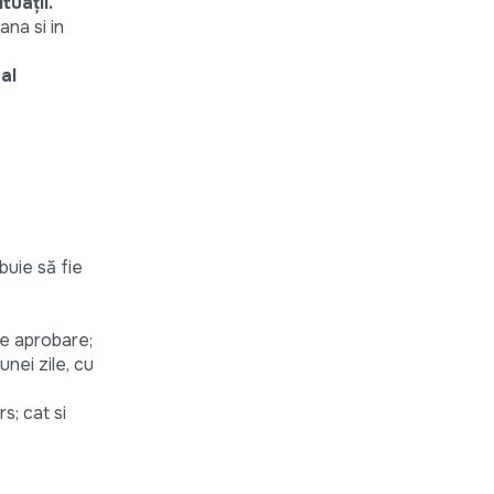
tuații.
ana si in
al
buie să fie
pre aprobare;
nei zile, cu
s; cat si