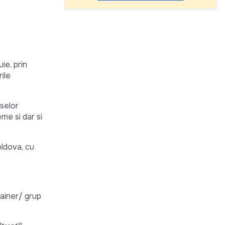
ie, prin
ile
rselor
me si dar si
oldova, cu
ainer/ grup