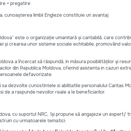
uire + pregatire
, cunoașterea limbii Engleze constituie un avantaj
ova” este o organizație umanitară și caritabilă, care contribu
ciei și crearea unor sisteme sociale echitabile, promovând valor
oldova a încercat să răspundă, in măsura posibilităților și resu
racilor din Republica Moldova, oferind asistenta in cazuri extre
u persoanele defavorizate.
 sa dezvolte cunostintele si abilitatile personalului Caritas M
 si de a raspunde nevoilor reale a le beneficiarilor.
dova, cu suportul NRC, își propune să angajeze un expert/ tr
truiri cu urmatoarele tematici: