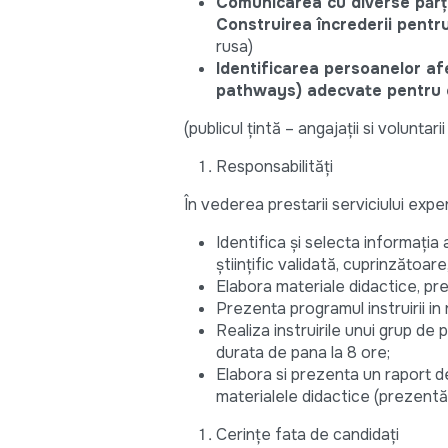
Comunicarea cu diverse părți i
Construirea încrederii pentru
rusa)
Identificarea persoanelor afe
pathways) adecvate pentru c
(publicul țintă – angajații si voluntari
Responsabilități
În vederea prestarii serviciului exper
Identifica și selecta informați
științific validată, cuprinzătoare,
Elabora materiale didactice, prez
Prezenta programul instruirii in r
Realiza instruirile unui grup de
durata de pana la 8 ore;
Elabora si prezenta un raport de
materialele didactice (prezentări,
Cerințe fata de candidați