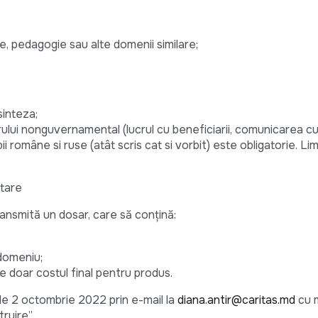
ie, pedagogie sau alte domenii similare;
sinteza;
ului nonguvernamental (lucrul cu beneficiarii, comunicarea cu 
 române si ruse (atât scris cat si vorbit) este obligatorie. L
ctare
ansmită un dosar, care să conțină:
 domeniu;
e doar costul final pentru produs.
 de 2 octombrie 2022 prin e-mail la
diana.antir@caritas.md
cu 
ruire”.