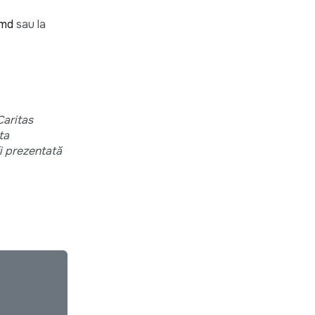
.md
sau la
Caritas
ta
fi prezentată