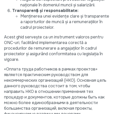
naționale în domeniul muncii și salarizării.
Transparență și responsabilitate:
Menținerea unei evidențe clare și transparente
a raporturilor de muncă și a remunerațiilor în
cadrul proiectelor.
Acest ghid servește ca un instrument valoros pentru
ONC-uri, facilitând implementarea corectă a
procedurilor de remunerare a angajaților în cadrul
proiectelor și asigurând conformitatea cu legislația în
vigoare.
«Оплата труда работников в рамках проектов»
является практическим руководством для
некоммерческих организаций (НКО). Основная цель
данного руководства состоит в том, чтобы
направить НКО в отношении применения тех
процедур и документов, которые должны быть как
можно более единообразными в деятельности
большинства организаций, включая проекты,
финансируемые различными донорами.