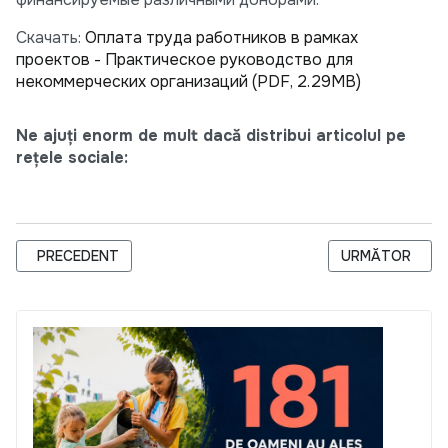
Скачать:
Оплата труда работников в рамках
проектов - Практическое руководство для
некоммерческих организаций (PDF, 2.29MB)
Ne ajuți enorm de mult dacă distribui articolul pe
rețele sociale:
ARTICOL PRECEDENT: EXIT STRATEGY AND SUSTAINABILITY P
ARTICOLUL U
PRECEDENT
URMĂTOR