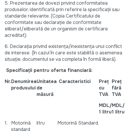
5. Prezentarea de dovezi privind conformitatea
produselor, identificată prin referire la specificații sau
standarde relevante. (Copia Certificatului de
conformitate sau declarație de conformitate
eliberat/eliberată de un organism de certificare
acreditat);
6. Declarația privind existența/inexistența unui conflict
de interese (în cazul în care este stabilită o asemenea
situație, documentul se va completa în formă liberă).
Specificații pentru oferta financiară:
Nr.
Denumirea
Unitatea
Caracteristici
Preț
Preț
produsului
de
cu
fără
măsură
TVA
TVA
MDL/
MDL/
1 litru
1 litru
1.
Motorină
litru
Motorină Standard.
standard