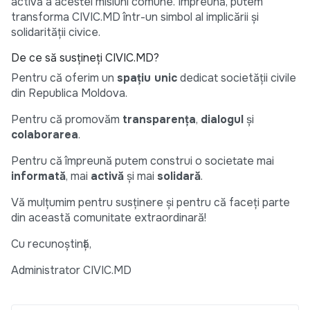
activă a acestei misiuni comune. Împreună, putem
transforma CIVIC.MD într-un simbol al implicării și
solidarității civice.
De ce să susțineți CIVIC.MD?
Pentru că oferim un
spațiu unic
dedicat societății civile
din Republica Moldova.
Pentru că promovăm
transparența
,
dialogul
și
colaborarea
.
Pentru că împreună putem construi o societate mai
informată
, mai
activă
și mai
solidară
.
Vă mulțumim pentru susținere și pentru că faceți parte
din această comunitate extraordinară!
Cu recunoștință,
Administrator CIVIC.MD