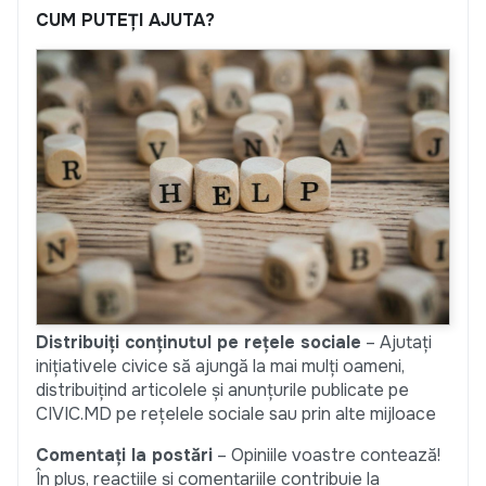
CUM PUTEȚI AJUTA?
Distribuiți conținutul pe rețele sociale
– Ajutați
inițiativele civice să ajungă la mai mulți oameni,
distribuițind articolele și anunțurile publicate pe
CIVIC.MD pe rețelele sociale sau prin alte mijloace
Comentați la postări
– Opiniile voastre contează!
În plus, reacțiile și comentariile contribuie la