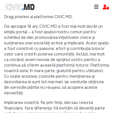
Dragi prieteni ai platformei CIVIC.MD,
De aproape 18 ani, CIVIC.MD a fost mai mult decât un
simplu portal – a fost spațiul nostru comun pentru
schimbul de idei, promovarea inițiativelor civice și
susținerea unei societăți active și implicate. Acest spațiu
a fost construit cu pasiune, efort și contribuția tuturor
celor care cred în puterea comunității. Astăzi, mai mult
ca oricând, avem nevoie de sprijinul vostru pentru a
continua să oferim această platformă tuturor. Platforma
noastră este, în mare parte, gratuită pentru utilizatori.
Cu toate acestea, costurile pentru menținerea și
dezvoltarea ei sunt tot mai mari, iar veniturile obținute
din serviciile plătite nu reușesc să acopere aceste
necesități.
Implicarea voastră, fie prin timp, idei sau resurse
financiare, face diferența. Vă invităm să deveniți parte