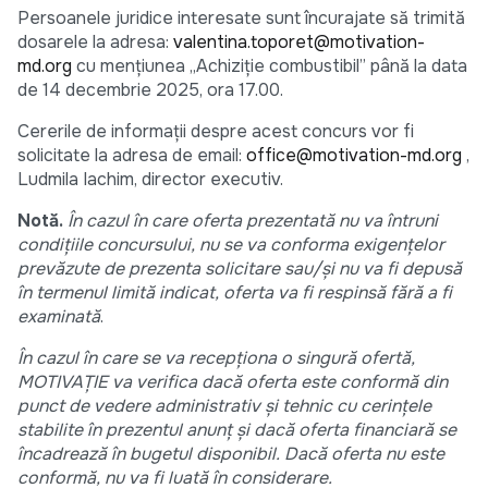
Persoanele juridice interesate sunt încurajate să trimită
dosarele la adresa:
valentina.toporet@motivation-
md.org
cu mențiunea „Achiziție combustibil” până la data
de 14 decembrie 2025, ora 17.00.
Cererile de informații despre acest concurs vor fi
solicitate la adresa de email:
office@motivation-md.org
,
Ludmila Iachim, director executiv.
Notă.
În cazul în care oferta prezentată nu va întruni
condiţiile concursului, nu se va conforma exigenţelor
prevăzute de prezenta solicitare sau/şi nu va fi depusă
în termenul limită indicat, oferta va fi respinsă fără a fi
examinată
.
În cazul în care se va recepționa o singură ofertă,
MOTIVAȚIE va
verifica dacă oferta este conformă din
punct de vedere administrativ și tehnic cu cerințele
stabilite în prezentul anunț și dacă oferta financiară se
încadrează în bugetul disponibil. Dacă oferta nu este
conformă, nu va fi luată în considerare.