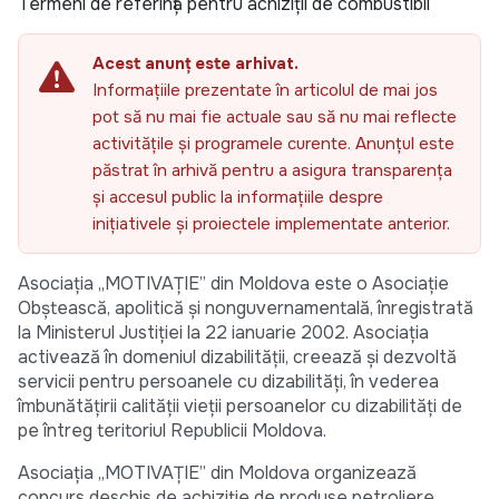
Termeni de referință pentru achiziții de combustibil
Acest anunț este arhivat.
Informațiile prezentate în articolul de mai jos
pot să nu mai fie actuale sau să nu mai reflecte
activitățile și programele curente. Anunțul este
păstrat în arhivă pentru a asigura transparența
și accesul public la informațiile despre
inițiativele și proiectele implementate anterior.
Asociaţia „MOTIVAŢIE” din Moldova este o Asociaţie
Obştească, apolitică și nonguvernamentală, înregistrată
la Ministerul Justiției la 22 ianuarie 2002. Asociația
activează în domeniul dizabilităţii, creează şi dezvoltă
servicii pentru persoanele cu dizabilități, în vederea
îmbunătățirii calității vieții persoanelor cu dizabilități de
pe întreg teritoriul Republicii Moldova.
Asociația „MOTIVAȚIE” din Moldova organizează
concurs deschis de achiziție de produse petroliere