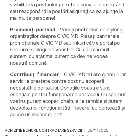
vizibilitatea postărilor pe rețele sociale, comentând
sau reacționând la postări asigurați ca ea ajunge la
mai multe persoane!
Promovați portalul
– Vorbiți prietenilor, colegilor și
organizațiilor despre CIVIC.MD. Plasați bannerele
promoționale CIVIC.MD sau linkuri către portal pe
site-urile și blogurile voastre! Cu cât mai mulți
suntem, cu atât mai puternică devine vocea
noastră comună.
Contribuiți financiar
– CIVIC.MD nu are granturi iar
serviciile prestate contra cost nu acoperă
necesitățile portalului. Donațiile voastre sunt
esențiale pentru funcționarea portalului. Cu sprijinul
vostru, putem acoperi cheltuielile tehnice și putem
dezvolta noi funcționalități Fiecare leu contează și
aduce un impact direct!
ACHIZIȚIE BUNURI, CONTRACTARE SERVICII
25/11/2025