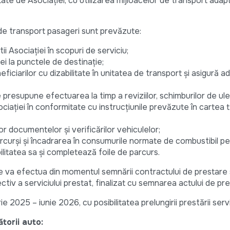
licitate de Asociației, cu utilizarea mijloacelor de transport adap
ii de transport pasageri sunt prevăzute:
ii Asociației în scopuri de serviciu;
ei la punctele de destinație;
iciarilor cu dizabilitate în unitatea de transport şi asigură 
presupune efectuarea la timp a reviziilor, schimburilor de ulei ş
iației în conformitate cu instrucţiunile prevăzute în cartea 
or documentelor şi verificărilor vehiculelor;
arcurși și încadrarea în consumurile normate de combustibil p
ilitatea sa și completează foile de parcurs.
e va efectua din momentul semnării contractului de prestare se
tiv a serviciului prestat, finalizat cu semnarea actului de pr
 2025 – iunie 2026, cu posibilitatea prelungirii prestării servic
torii auto: