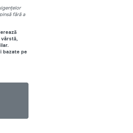
xigenţelor
pinsă fără a
lerează
 vârstă,
lar.
fi bazate pe