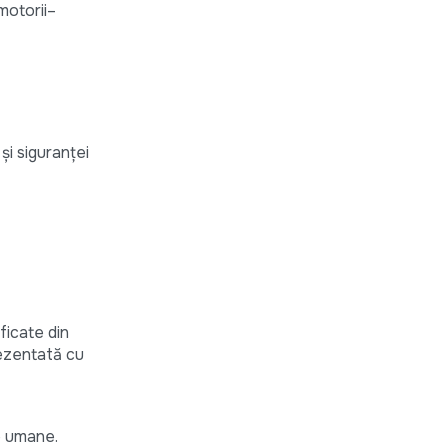
motorii–
și siguranței
ficate din
rezentată cu
e umane.