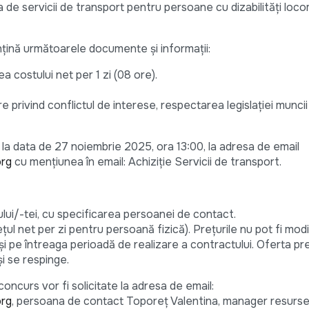
 de servicii de transport pentru persoane cu dizabilități loco
țină următoarele documente și informații:
a costului net per 1 zi (08 ore).
 privind conflictul de interese, respectarea legislației muncii 
a data de 27 noiembrie 2025, ora 13:00, la adresa de email
org
cu mențiunea în email: Achiziție Servicii de transport.
lui/-tei, cu specificarea persoanei de contact.
ețul net per zi pentru persoană fizică). Prețurile nu pot fi modi
și pe întreaga perioadă de realizare a contractului. Oferta p
şi se respinge.
oncurs vor fi solicitate la adresa de email:
org
, persoana de contact Toporeț Valentina, manager resurs