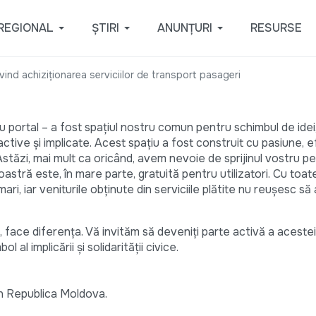
REGIONAL
ȘTIRI
ANUNȚURI
RESURSE
ind achiziționarea serviciilor de transport pasageri
 portal – a fost spațiul nostru comun pentru schimbul de idei
active și implicate. Acest spațiu a fost construit cu pasiune, ef
Astăzi, mai mult ca oricând, avem nevoie de sprijinul vostru p
stră este, în mare parte, gratuită pentru utilizatori. Cu toat
ri, iar veniturile obținute din serviciile plătite nu reușesc s
e, face diferența. Vă invităm să deveniți parte activă a acestei
 implicării și solidarității civice.
din Republica Moldova.