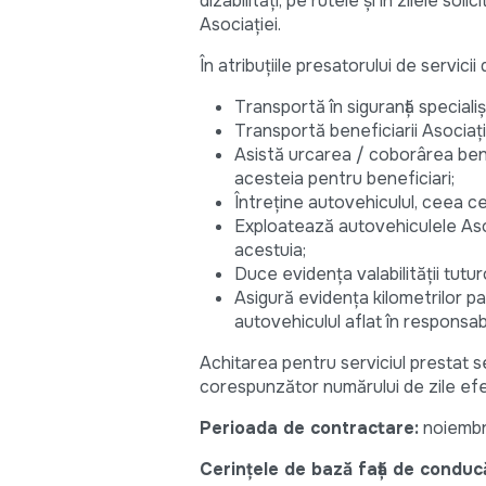
dizabilități, pe rutele și în zilele so
Asociației.
În atribuțiile presatorului de servic
Transportă în siguranță specialișt
Transportă beneficiarii Asociați
Asistă urcarea / coborârea benef
acesteia pentru beneficiari;
Întreține autovehiculul, ceea ce 
Exploatează autovehiculele Asoc
acestuia;
Duce evidenţa valabilităţii tutur
Asigură evidența kilometrilor p
autovehiculul aflat în responsab
Achitarea pentru serviciul prestat s
corespunzător numărului de zile efec
Perioada de contractare:
noiembrie
Cerințele de bază față de conducă