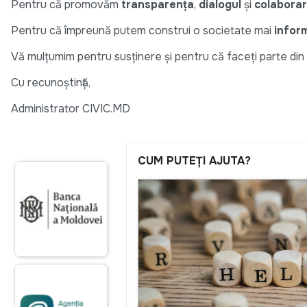
Pentru că promovăm
transparența
,
dialogul
și
colabora
Pentru că împreună putem construi o societate mai
infor
Vă mulțumim pentru susținere și pentru că faceți parte di
Cu recunoștință,
Administrator CIVIC.MD
CUM PUTEȚI AJUTA?