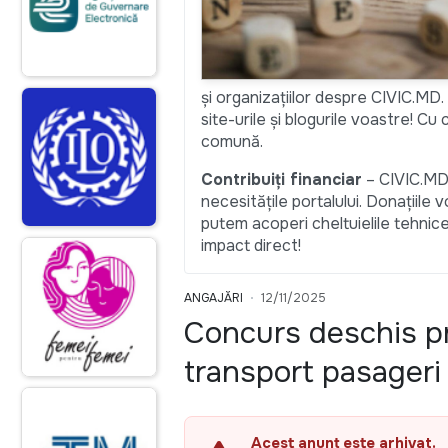
și organizațiilor despre CIVIC.MD.
site-urile și blogurile voastre! C
comună.
Contribuiți financiar
– CIVIC.MD 
necesitățile portalului. Donațiile 
putem acoperi cheltuielile tehnic
impact direct!
ANGAJĂRI
12/11/2025
Concurs deschis pri
transport pasageri
Acest anunț este arhivat.