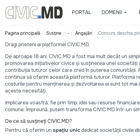
PORTAL
DOMENII
Pagina principală
Susține
-
Angajări
Concurs deschis priv
Dragi prieteni ai platformei CIVIC.MD,
De aproape 18 ani, CIVIC.MD a fost mai mult decât un simplu
promovarea inițiativelor civice și susținerea unei societăți 
contribuția tuturor celor care cred în puterea comunității. 
continua să oferim această platformă tuturor. Platforma noa
costurile pentru menținerea și dezvoltarea ei sunt tot mai ma
aceste necesități.
Implicarea voastră, fie prin timp, idei sau resurse financiar
comune. Împreună, putem transforma CIVIC.MD într-un simbol al
De ce să susțineți CIVIC.MD?
Pentru că oferim un
spațiu unic
dedicat societății civile 