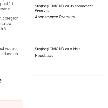
 postări
Susțineți CIVIC.MD cu un abonament
rsoane!
Premium:
Abonamente Premium
r, colegilor
rtal pe
stră
ă
nul vostru,
Susțineți CIVIC.MD cu o ideie
și aduce un
Feedback
e