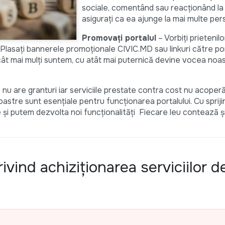
sociale, comentând sau reacționând la
asigurați ca ea ajunge la mai multe pe
Promovați portalul
– Vorbiți prietenilo
 Plasați bannerele promoționale CIVIC.MD sau linkuri către po
u cât mai mulți suntem, cu atât mai puternică devine vocea noa
nu are granturi iar serviciile prestate contra cost nu acoper
voastre sunt esențiale pentru funcționarea portalului. Cu spriji
e și putem dezvolta noi funcționalități Fiecare leu contează 
vind achiziționarea serviciilor d