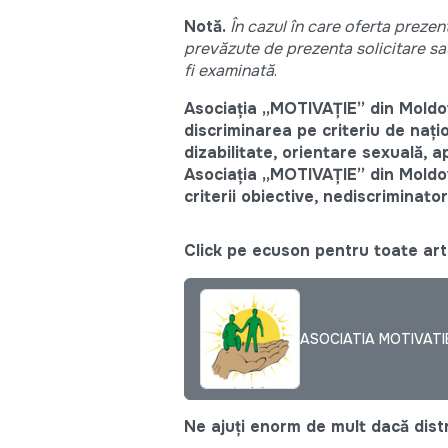
Notă.
În cazul în care oferta prezen
prevăzute de prezenta solicitare sau/
fi examinată
.
Asociația „MOTIVAȚIE” din Moldo
discriminarea pe criteriu de națio
dizabilitate, orientare sexuală, ap
Asociația „MOTIVAȚIE” din Moldova
criterii obiective, nediscriminato
Click pe ecuson pentru toate arti
ASOCIATIA MOTIVATI
Ne ajuți enorm de mult dacă distri