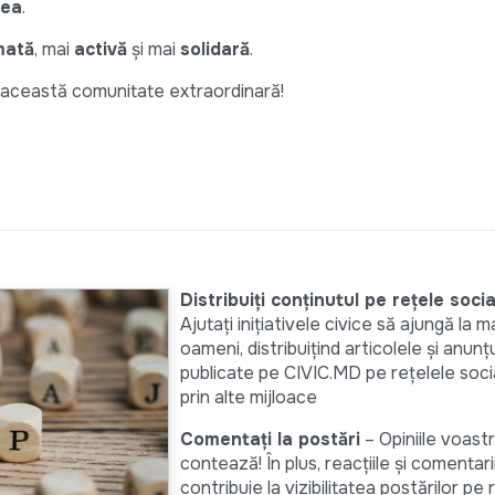
rea
.
mată
, mai
activă
și mai
solidară
.
n această comunitate extraordinară!
Distribuiți conținutul pe rețele socia
Ajutați inițiativele civice să ajungă la ma
oameni, distribuițind articolele și anunțu
publicate pe CIVIC.MD pe rețelele soci
prin alte mijloace
Comentați la postări
– Opiniile voast
contează! În plus, reacțiile și comentari
contribuie la vizibilitatea postărilor pe 