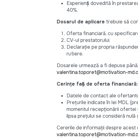
Experiență dovedită în prestarea
40%.
Dosarul de aplicare
trebuie să con
Oferta financiară, cu specificare
CV-ul prestatorului.
Declarație pe propria răspundere
rutiere.
Dosarele urmează a fi depuse până l
valentina.toporet@motivation-md.
Cerințe față de oferta financiară:
Datele de contact ale ofertantu
Prețurile indicate în lei MDL (pr
momentul recepționării ofertei 
lipsa preţului se consideră nulă 
Cererile de informații despre acest c
valentina.toporet@motivation-md.