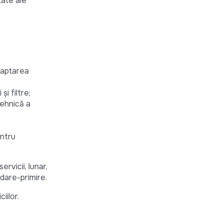
tate ale
adaptarea
i filtre;
tehnică a
entru
rvicii, lunar,
edare-primire.
iilor.