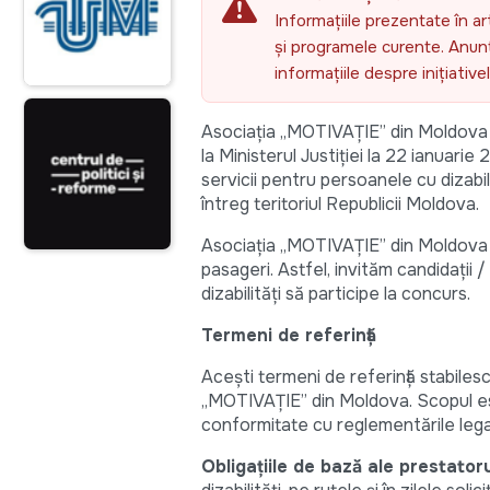
Informațiile prezentate în ar
și programele curente. Anunțu
informațiile despre inițiativ
Asociaţia „MOTIVAŢIE” din Moldova 
la Ministerul Justiției la 22 ianuarie
servicii pentru persoanele cu dizabilit
întreg teritoriul Republicii Moldova.
Asociația „MOTIVAȚIE” din Moldova a
pasageri. Astfel, invităm candidații 
dizabilități să participe la concurs.
Termeni de referință
Acești termeni de referință stabiles
„MOTIVAȚIE” din Moldova. Scopul este 
conformitate cu reglementările legal
Obligațiile de bază ale prestatoru