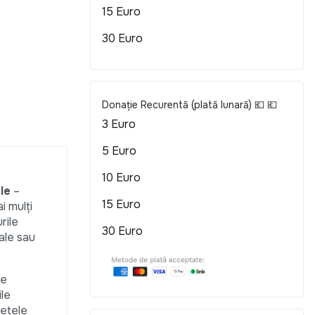
15 Euro
30 Euro
Donație Recurentă (plată lunară) 💶 💶
3 Euro
5 Euro
10 Euro
le
–
15 Euro
i mulți
rile
30 Euro
ale sau
re
ile
rețele