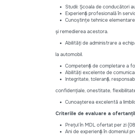
Studii: Școala de conducători au
Experienţă profesională în servic
Cunoştinţe tehnice elementare 
şi remedierea acestora.
Abilităţi de administrare a echi
la automobil.
Competență de completare a foi
Abilităţi excelente de comunicar
Integritate, toleranţă, responsab
confidenţiale, onestitate, flexibilitate
Cunoaşterea excelentă a limbilo
Criteriile de evaluare a ofertanți
Prețul în MDL ofertat per zi (08
Ani de experiență în domeniul pr