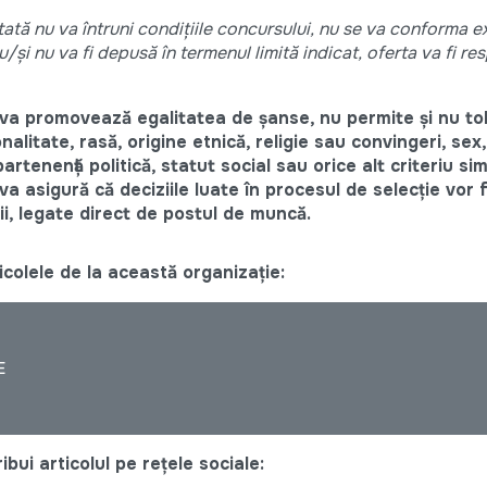
tată nu va întruni condițiile concursului, nu se va conforma e
şi nu va fi depusă în termenul limită indicat, oferta va fi res
va promovează egalitatea de șanse, nu permite și nu to
nalitate, rasă, origine etnică, religie sau convingeri, sex,
artenență politică, statut social sau orice alt criteriu simi
 asigură că deciziile luate în procesul de selecție vor 
rii, legate direct de postul de muncă.
colele de la această organizație:
E
bui articolul pe rețele sociale: