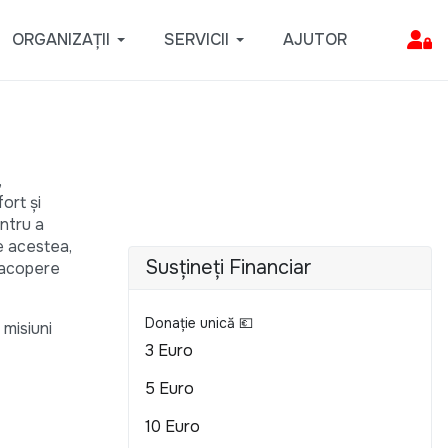
ORGANIZAȚII
SERVICII
AJUTOR
,
ort și
entru a
e acestea,
Susțineți Financiar
ă acopere
Donație unică 💶
 misiuni
3 Euro
5 Euro
10 Euro