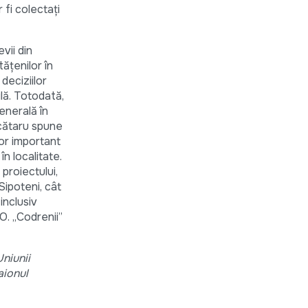
 fi colectați
vii din
tățenilor în
 deciziilor
lă. Totodată,
enerală în
ucătaru spune
or important
n localitate.
 proiectului,
ipoteni, cât
inclusiv
O. „Codrenii”
niunii
aionul