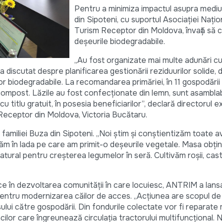
Pentru a minimiza impactul asupra mediului
din Sipoteni, cu suportul Asociației Nați
Turism Receptor din Moldova, învață să
deșeurile biodegradabile.
„Au fost organizate mai multe adunări cu
 discutat despre planificarea gestionării reziduurilor solide, 
r biodegradabile. La recomandarea primăriei, în 11 gospodării
ompost. Lăzile au fost confecționate din lemn, sunt asamblabi
cu titlu gratuit, în posesia beneficiarilor”, declară directorul e
Receptor din Moldova, Victoria Bucătaru.
 familiei Buza din Sipoteni. „Noi știm și conștientizăm toate a
m în lada pe care am primit-o deșeurile vegetale. Masa obțin
natural pentru creșterea legumelor în seră. Cultivăm roșii, castr
ce în dezvoltarea comunității în care locuiesc, ANTRIM a lans
entru modernizarea căilor de acces. „Acțiunea are scopul de
lui către gospodării. Din fondurile colectate vor fi reparate 
pacilor care îngreunează circulația tractorului multifuncțional