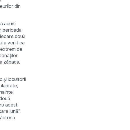
urilor din
nă acum,
n perioada
fiecare două
l a venit ca
ă extrem de
onaților,
ra zăpada,
și locuitorii
laritate,
nainte.
 două
ru acest
care lună”,
Victoria