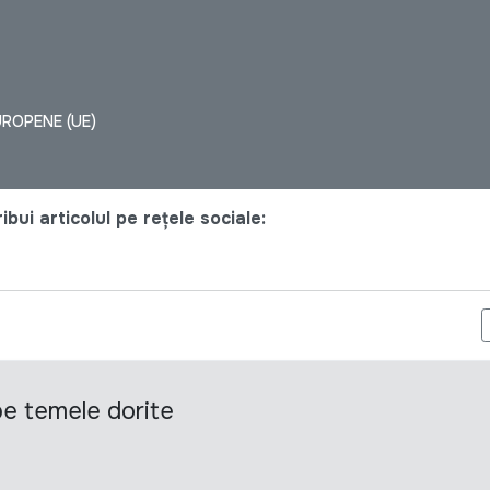
UROPENE (UE)
bui articolul pe rețele sociale:
UE, CENTRUL DE INOVARE ȘI POLITICI DIN MOLDOVA ÎNCEARCĂ 
 pe temele dorite