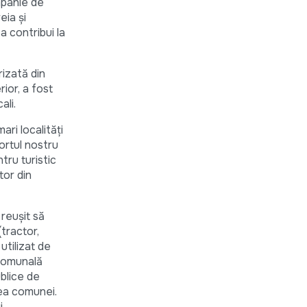
mpanie de
eia și
 a contribui la
rizată din
rior, a fost
ali.
ri localități
ortul nostru
ntru turistic
tor din
reușit să
(tractor,
utilizat de
Comunală
ublice de
rea comunei.
i