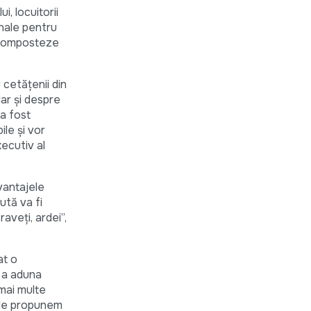
, locuitorii
onale pentru
 composteze
 cetățenii din
dar și despre
 a fost
le și vor
xecutiv al
vantajele
ută va fi
aveți, ardei”,
at o
 a aduna
mai multe
. Ne propunem