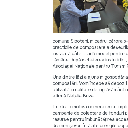
comuna Sipoteni, în cadrul cărora s-a
practicile de compostare a deșeurilo
instalată câte o ladă model pentru c
rămâne, după încheierea instruirilor, 
Asociației Naționale pentru Turism 
Una dintre lăzi a ajuns în gospodăria
compostării. Vom începe să depozită
utilizată în calitate de îngrășământ 
afirmă Natalia Buza.
Pentru a motiva oamenii să se impli
campanie de colectare de fonduri p
resurse pentru îmbunătățirea accesu
drumuri și vor fi tăiate crengile co