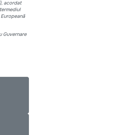
), acordat
termediul
ea Europeană
ru Guvernare