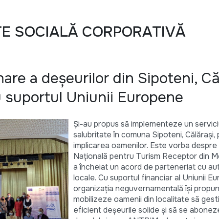
TE SOCIALĂ CORPORATIVĂ
nare a deșeurilor din Sipoteni, Că
 suportul Uniunii Europene
Și-au propus să implementeze un servic
salubritate în comuna Sipoteni, Călărași, 
implicarea oamenilor. Este vorba despre
Națională pentru Turism Receptor din M
a încheiat un acord de parteneriat cu aut
locale. Cu suportul financiar al Uniunii E
organizația neguvernamentală își propu
mobilizeze oamenii din localitate să ges
eficient deșeurile solide și să se aboneze