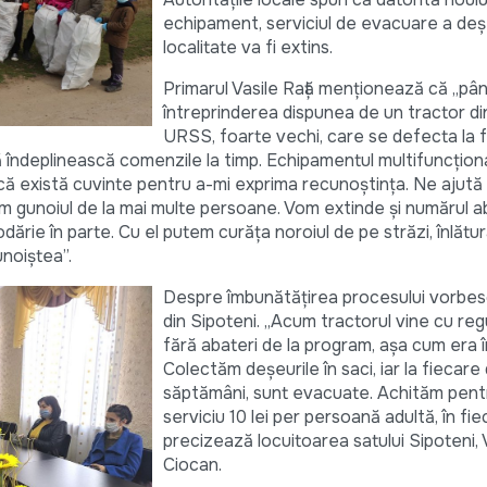
echipament, serviciul de evacuare a deșe
localitate va fi extins.
Primarul Vasile Rață menționează că „pâ
întreprinderea dispunea de un tractor di
URSS, foarte vechi, care se defecta la 
să îndeplinească comenzile la timp. Echipamentul multifuncționa
acă există cuvinte pentru a-mi exprima recunoștința. Ne ajut
 gunoiul de la mai multe persoane. Vom extinde și numărul ab
rie în parte. Cu el putem curăța noroiul de pe străzi, înlătu
unoiștea”.
Despre îmbunătățirea procesului vorbesc 
din Sipoteni. „Acum tractorul vine cu regu
fără abateri de la program, așa cum era î
Colectăm deșeurile în saci, iar la fiecare
săptămâni, sunt evacuate. Achităm pent
serviciu 10 lei per persoană adultă, în fie
precizează locuitoarea satului Sipoteni, 
Ciocan.