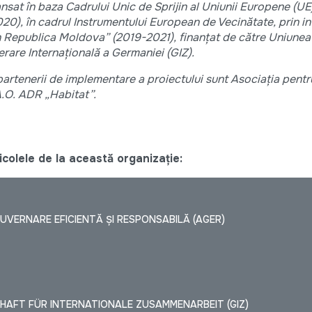
nsat în baza Cadrului Unic de Sprijin al Uniunii Europene (UE
0), în cadrul Instrumentului European de Vecinătate, prin in
 în Republica Moldova” (2019-2021), finanțat de către Uniun
are Internațională a Germaniei (GIZ).
partenerii de implementare a proiectului sunt Asociația pent
A.O. ADR „Habitat”.
colele de la această organizație:
UVERNARE EFICIENTĂ ŞI RESPONSABILĂ (AGER)
HAFT FÜR INTERNATIONALE ZUSAMMENARBEIT (GIZ)