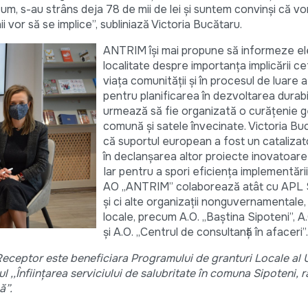
m, s-au strâns deja 78 de mii de lei și suntem convinși că vor
i vor să se implice”, subliniază Victoria Bucătaru.
ANTRIM își mai propune să informeze ele
localitate despre importanța implicării ce
viața comunității și în procesul de luare a
pentru planificarea în dezvoltarea durabi
urmează să fie organizată o curățenie g
comună și satele învecinate. Victoria B
că suportul european a fost un catalizat
în declanșarea altor proiecte inovatoare î
Iar pentru a spori eficiența implementării
AO „ANTRIM” colaborează atât cu APL S
și ci alte organizații nonguvernamentale, 
locale, precum A.O. „Baștina Sipoteni”, A.
și A.O. „Centrul de consultanță în afaceri”.
eceptor este beneficiara Programului de granturi Locale al U
,,Înființarea serviciului de salubritate în comuna Sipoteni, r
ă”.