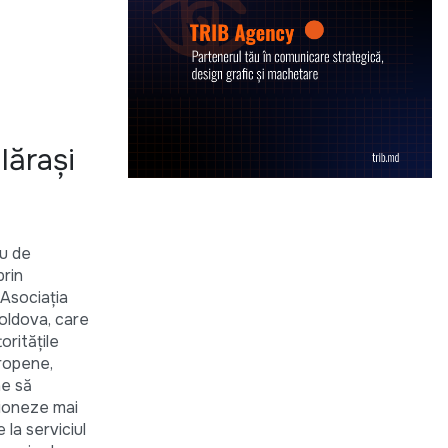
lărași
iu de
prin
 Asociația
oldova, care
oritățile
uropene,
ne să
tioneze mai
 la serviciul