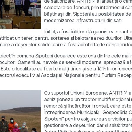
de salubrizare. ANTRIM a lansat și o ca
colectare de fonduri, prin intermediul căr
băștinașii din Sipoteni au posibilitatea de
modernizarea infrastructurii din sat.
Inițial, a fost înlăturată gunoiștea neauto
ntificat un teren pentru sortarea și balotarea reziduurilor. Ulte
are a deșeurilor solide, care a fost aprobată de consilierii loc
ect în comuna Sipoteni deoarece este una dintre cele mai ma
ocuitori. Oamenii au nevoie de servicii moderne, apreciază ef
ă. Este o localitate cu foarte mulți tineri și se află într-un epice
ectorul executiv al Asociației Naționale pentru Turism Recep
Cu suportul Uniunii Europene, ANTRIM a 
achiziționeze un tractor multifuncțional 
remorcă și încărcător frontal), care este 
Întreprinderea Municipală „Gospodăria 
Sipoteni” pentru asigurarea serviciilor p
gestionare a deșeurilor, dar și salubriza
Autoritățile locale spun că datorită noulu