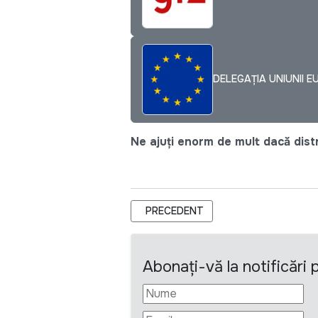
DELEGAȚIA UNIUNII E
Ne ajuți enorm de mult dacă distri
ARTICOL PRECEDENT: CU AJUTORUL 
PRECEDENT
Abonați-vă la notificări