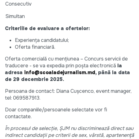
Consecutiv
Simultan
Criteriile de evaluare a ofertelor:
Experiența candidatului;
Oferta financiară.
Oferta comercială cu mențiunea – Concurs servicii de
traducere - se va expedia prin poșta electronică
la
adresa
info@scoaladejurnalism.md
, până la data
de
29 decembrie
202
5
.
Persoana de contact: Diana Cușcenco, event manager,
tel: 069587913.
Doar companiile/persoanele selectate vor fi
contactate.
În procesul de selecție,
Ș
JM
nu discriminează direct sau
indirect candidații pe criterii de sex, vârstă, apartenență