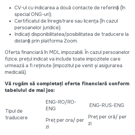
CV-ul cu indicarea a două contacte de referință (în
special ONG-uri);
Certificatul de înregistrare sau licența (în cazul
persoanelor juridice);
Indicați disponibilitatea/posibilitatea de traducere la
distanță prin platforma Zoom.
Oferta financiară în MDL impozabili. În cazul persoanelor
fizice, prețul indicat va include toate impozitele care
urmează a fi reținute (impozitul pe venit și asigurarea
medicală).
Vă rugăm să completați oferta financiară conform
tabelului de mai jos:
ENG-RO/RO-
ENG-RUS-ENG
ENG
Tipul de
Preț per oră/ per
traducere
Preț per ora/ per
zi
zi