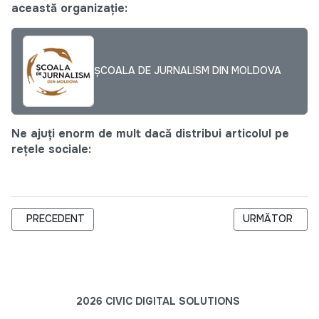
această organizație:
ȘCOALA DE JURNALISM DIN MOLDOVA
Ne ajuți enorm de mult dacă distribui articolul pe
rețele sociale:
ARTICOL PRECEDENT: ȘCOALA DE JURNALISM DIN MOLDOVA S
ARTICOLUL URM
PRECEDENT
URMĂTOR
2026 CIVIC DIGITAL SOLUTIONS