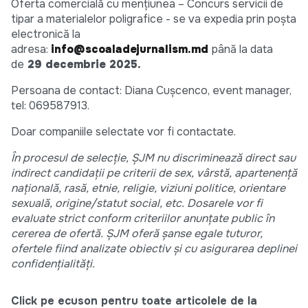
Oferta comercială cu mențiunea – Concurs servicii de
tipar a materialelor poligrafice - se va expedia prin poșta
electronică la
adresa:
info@scoaladejurnalism.md
până la data
de
29
decembrie
202
5
.
Persoana de contact: Diana Cușcenco, event manager,
tel: 069587913.
Doar companiile selectate vor fi contactate.
În procesul de
selecție,
Ș
JM
nu discriminează direct sau
indirect candidații pe criterii de sex, vârstă, apartenență
națională, rasă, etnie, religie, viziuni politice, orientare
sexuală, origine/statut social, etc. Dosarele vor fi
evaluate strict conform criteriilor anunțate public în
cererea de ofertă.
Ș
JM
oferă șanse egale tuturor,
ofertele fiind analizate obiectiv și cu asigurarea deplinei
confidențialități.
Click pe ecuson pentru toate articolele de la