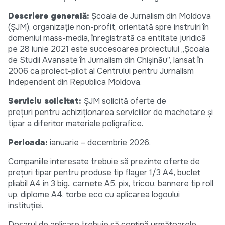
Descriere generală:
Școala de Jurnalism din Moldova
(ȘJM), organizație non-profit, orientată spre instruiri în
domeniul mass-media, înregistrată ca entitate juridică
pe 28 iunie 2021 este succesoarea proiectului „Școala
de Studii Avansate în Jurnalism din Chișinău”, lansat în
2006 ca proiect-pilot al Centrului pentru Jurnalism
Independent din Republica Moldova.
Serviciu solicitat:
ȘJM solicită oferte de
prețuri pentru achiziționarea serviciilor de machetare și
tipar a diferitor materiale poligrafice.
Perioada:
ianuarie – decembrie 2026.
Companiile interesate trebuie să prezinte oferte de
prețuri tipar pentru produse tip flayer 1/3 A4, buclet
pliabil A4 in 3 big., carnete A5, pix, tricou, bannere tip roll
up, diplome A4, torbe eco cu aplicarea logoului
instituției.
Dosarul de aplicare trebuie să conţină următoarele