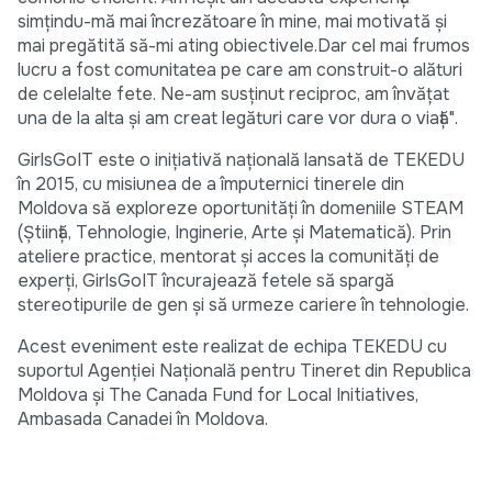
simțindu-mă mai încrezătoare în mine, mai motivată și
mai pregătită să-mi ating obiectivele.Dar cel mai frumos
lucru a fost comunitatea pe care am construit-o alături
de celelalte fete. Ne-am susținut reciproc, am învățat
una de la alta și am creat legături care vor dura o viață".
GirlsGoIT este o inițiativă națională lansată de TEKEDU
în 2015, cu misiunea de a împuternici tinerele din
Moldova să exploreze oportunități în domeniile STEAM
(Știință, Tehnologie, Inginerie, Arte și Matematică). Prin
ateliere practice, mentorat și acces la comunități de
experți, GirlsGoIT încurajează fetele să spargă
stereotipurile de gen și să urmeze cariere în tehnologie.
Acest eveniment este realizat de echipa TEKEDU cu
suportul Agenției Națională pentru Tineret din Republica
Moldova și The Canada Fund for Local Initiatives,
Ambasada Canadei în Moldova.