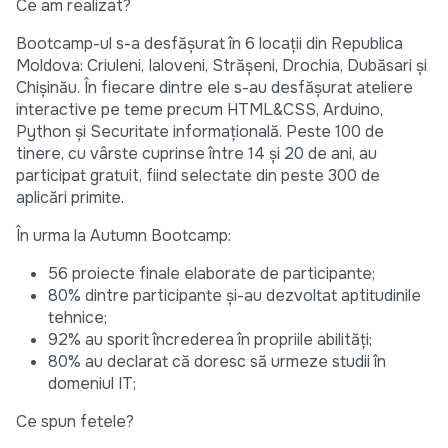
Ce am realizat?
Bootcamp-ul s-a desfășurat în 6 locații din Republica
Moldova: Criuleni, Ialoveni, Strășeni, Drochia, Dubăsari și
Chișinău. În fiecare dintre ele s-au desfășurat ateliere
interactive pe teme precum HTML&CSS, Arduino,
Python și Securitate informațională. Peste 100 de
tinere, cu vârste cuprinse între 14 și 20 de ani, au
participat gratuit, fiind selectate din peste 300 de
aplicări primite.
În urma la Autumn Bootcamp:
56 proiecte finale elaborate de participante;
80% dintre participante și-au dezvoltat aptitudinile
tehnice;
92% au sporit încrederea în propriile abilități;
80% au declarat că doresc să urmeze studii în
domeniul IT;
Ce spun fetele?