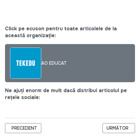
Click pe ecuson pentru toate articolele de la
această organizație:
AO EDUCAT
Ne ajuți enorm de mult dacă distribui articolul pe
rețele sociale:
ARTICOL PRECEDENT: „SĂ FII MOȘ CRĂCIUN E SIMPLU”. MAI 
ARTICOLUL URM
PRECEDENT
URMĂTOR