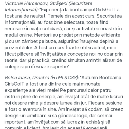
Victoriei Harcencov, Strășeni (Securitate
Informațională):
"Experiența la bootcampul GirlsGoIT a
fost una de neuitat. Temele din acest curs, Securitatea
Informațională, au fost bine selectate, toate fiind
necesare în viața cotidiană, dar și activitatea noastră în
mediul online. Mentorii au predat prin metode eficiente
şi cu un zâmbet pe buze, asigurând însușirea deplină a
prezentărilor. A fost un curs foarte util şi actual, mi-a
făcut plăcere să învăț atâtea concepte noi, nu doar prin
teorie, dar și practică, creând simultan amintiri alături de
colege si profesoare superbe".
Bolea Ioana, Drochia (HTML&CSS):
"Autumn Bootcamp
GirlsGoIT a fost una dintre cele mai minunate
experiențe ale vieții mele! Pe parcursul celor patru
instruiri pline de energie, am învățat atât de multe lucruri
noi despre mine și despre lumea din jur. Fiecare sesiune
a fost o aventură în sine. Am învățat să codăm, să creez
design-uri uimitoare și să gândesc logic, dar cel mai
important, am învățat cum să lucrez în echipă și să
comunic eficient. Am ieșit din această experiență