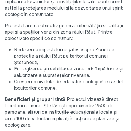
implicarea localnicilor și a instituțiilor locale, contribuind
astfel la protejarea mediului și la dezvoltarea unui spirit
ecologic în comunitate.
Proiectul are ca obiectiv general îmbunătățirea calității
apei și a spațiilor verzi din zona râului Răut. Printre
obiectivele specifice se numără:
Reducerea impactului negativ asupra Zonei de
protecție a râului Răut pe teritoriul comunei
Ștefănești;
Ecologizarea și reabilitarea zonei prin împădurire și
salubrizare a suprafețelor riverane;
Creșterea nivelului de educație ecologică în rândul
locuitorilor comunei.
Beneficiari și grupuri țintă
Proiectul vizează direct
locuitorii comunei Ștefănești, aproximativ 2500 de
persoane, alături de instituțiile educaționale locale și
circa 100 de voluntari implicați în acțiuni de plantare și
ecologizare.