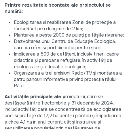
Printre rezultatele scontate ale proiectului se
numără:
Ecologizarea și reabilitarea Zonei de protecție a
râului Răut pe o lungime de 2 km;
Plantarea a peste 2000 de puieți pe fâșiile riverane;
Dezvoltarea unui Centru de Educație Ecologică,
care va oferi suport didactic pentru școli;
Implicarea a 500 de cetățeni, inclusiv tineri, cadre
didactice și persoane refugiate, în activități de
ecologizare și educație ecologică;
Organizarea a trei emisiuni Radio/TV și montarea a
patru panouri informative privind protecția râului
Răut.
Activitățile principale ale p
roiectului, care se
desfășoară între 1 octombrie și 31 decembrie 2024,
includ activități care se concentrează pe ecologizarea
unei suprafețe de 17,2 ha pentru plantări și împădurirea
a circa 4,1 ha în anul curent, cât și instruirea și
sensibilizarea populației prin desfășurarea de