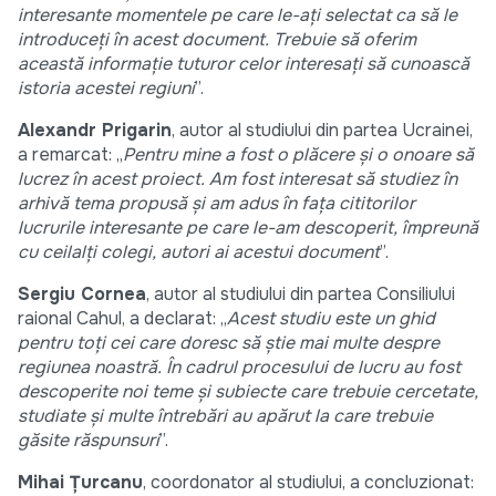
interesante momentele pe care le-ați selectat ca să le
introduceți în acest document. Trebuie să oferim
această informație tuturor celor interesați să cunoască
istoria acestei regiuni
”.
Alexandr Prigarin
, autor al studiului din partea Ucrainei,
a remarcat: „
Pentru mine a fost o plăcere și o onoare să
lucrez în acest proiect. Am fost interesat să studiez în
arhivă tema propusă și am adus în fața cititorilor
lucrurile interesante pe care le-am descoperit, împreună
cu ceilalți colegi, autori ai acestui document
”.
Sergiu Cornea
, autor al studiului din partea Consiliului
raional Cahul, a declarat: „
Acest studiu este un ghid
pentru toți cei care doresc să știe mai multe despre
regiunea noastră. În cadrul procesului de lucru au fost
descoperite noi teme și subiecte care trebuie cercetate,
studiate și multe întrebări au apărut la care trebuie
găsite răspunsuri
”.
Mihai Țurcanu
, coordonator al studiului, a concluzionat: