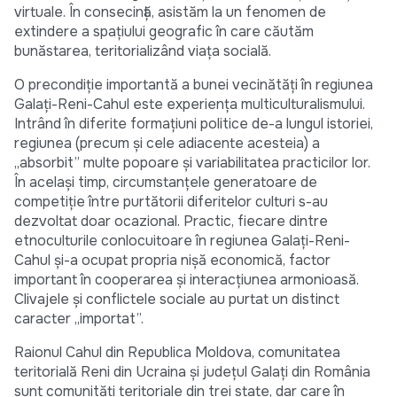
virtuale. În consecință, asistăm la un fenomen de
extindere a spațiului geografic în care căutăm
bunăstarea, teritorializând viața socială.
O precondiție importantă a bunei vecinătăți în regiunea
Galați-Reni-Cahul este experiența multiculturalismului.
Intrând în diferite formațiuni politice de-a lungul istoriei,
regiunea (precum și cele adiacente acesteia) a
„absorbit” multe popoare și variabilitatea practicilor lor.
În același timp, circumstanțele generatoare de
competiție între purtătorii diferitelor culturi s-au
dezvoltat doar ocazional. Practic, fiecare dintre
etnoculturile conlocuitoare în regiunea Galați-Reni-
Cahul și-a ocupat propria nișă economică, factor
important în cooperarea și interacțiunea armonioasă.
Clivajele și conflictele sociale au purtat un distinct
caracter „importat”.
Raionul Cahul din Republica Moldova, comunitatea
teritorială Reni din Ucraina și județul Galați din România
sunt comunități teritoriale din trei state, dar care în