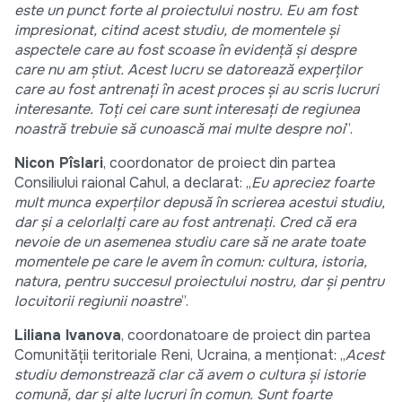
este un punct forte al proiectului nostru. Eu am fost
impresionat, citind acest studiu, de momentele și
aspectele care au fost scoase în evidență și despre
care nu am știut. Acest lucru se datorează experților
care au fost antrenați în acest proces și au scris lucruri
interesante. Toți cei care sunt interesați de regiunea
noastră trebuie să cunoască mai multe despre noi
”.
Nicon Pîslari
, coordonator de proiect din partea
Consiliului raional Cahul, a declarat: „
Eu apreciez foarte
mult munca experților depusă în scrierea acestui studiu,
dar și a celorlalți care au fost antrenați. Cred că era
nevoie de un asemenea studiu care să ne arate toate
momentele pe care le avem în comun: cultura, istoria,
natura, pentru succesul proiectului nostru, dar și pentru
locuitorii regiunii noastre
”.
Liliana Ivanova
, coordonatoare de proiect din partea
Comunității teritoriale Reni, Ucraina, a menționat: „
Acest
studiu demonstrează clar că avem o cultura și istorie
comună, dar și alte lucruri în comun. Sunt foarte