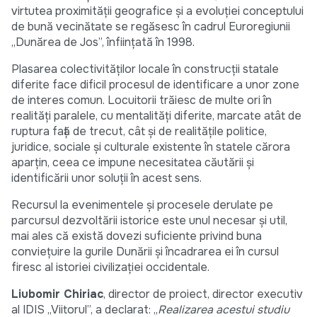
virtutea proximității geografice și a evoluției conceptului
de bună vecinătate se regăsesc în cadrul Euroregiunii
„Dunărea de Jos”, înființată în 1998.
Plasarea colectivităților locale în construcții statale
diferite face dificil procesul de identificare a unor zone
de interes comun. Locuitorii trăiesc de multe ori în
realități paralele, cu mentalități diferite, marcate atât de
ruptura față de trecut, cât și de realitățile politice,
juridice, sociale și culturale existente în statele cărora
aparțin, ceea ce impune necesitatea căutării și
identificării unor soluții în acest sens.
Recursul la evenimentele și procesele derulate pe
parcursul dezvoltării istorice este unul necesar și util,
mai ales că există dovezi suficiente privind buna
conviețuire la gurile Dunării și încadrarea ei în cursul
firesc al istoriei civilizației occidentale.
Liubomir Chiriac
, director de proiect, director executiv
al IDIS „Viitorul”, a declarat: „
Realizarea acestui studiu