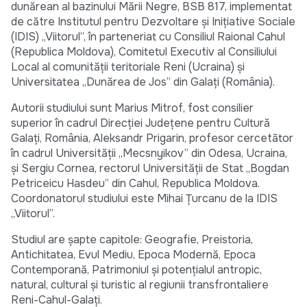
dunărean al bazinului Mării Negre, BSB 817, implementat
de către Institutul pentru Dezvoltare și Inițiative Sociale
(IDIS) „Viitorul”, în parteneriat cu Consiliul Raional Cahul
(Republica Moldova), Comitetul Executiv al Consiliului
Local al comunității teritoriale Reni (Ucraina) și
Universitatea „Dunărea de Jos” din Galați (România).
Autorii studiului sunt Marius Mitrof, fost consilier
superior în cadrul Direcției Județene pentru Cultură
Galați, România, Aleksandr Prigarin, profesor cercetător
în cadrul Universității „Mecsnyikov” din Odesa, Ucraina,
și Sergiu Cornea, rectorul Universității de Stat „Bogdan
Petriceicu Hasdeu” din Cahul, Republica Moldova.
Coordonatorul studiului este Mihai Țurcanu de la IDIS
„Viitorul”.
Studiul are șapte capitole: Geografie, Preistoria,
Antichitatea, Evul Mediu, Epoca Modernă, Epoca
Contemporană, Patrimoniul și potențialul antropic,
natural, cultural și turistic al regiunii transfrontaliere
Reni-Cahul-Galați.