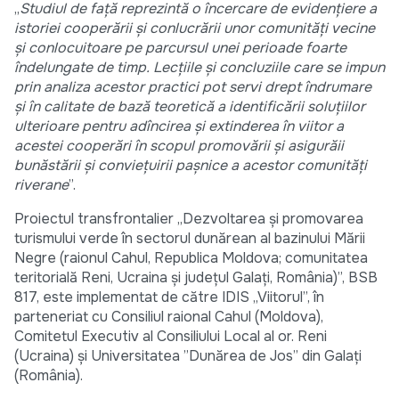
„
Studiul de față reprezintă o încercare de evidențiere a
istoriei cooperării și conlucrării unor comunități vecine
și conlocuitoare pe parcursul unei perioade foarte
îndelungate de timp. Lecțiile și concluziile care se impun
prin analiza acestor practici pot servi drept îndrumare
și în calitate de bază teoretică a identificării soluțiilor
ulterioare pentru adîncirea și extinderea în viitor a
acestei cooperări în scopul promovării și asigurăii
bunăstării și conviețuirii pașnice a acestor comunități
riverane
”.
Proiectul transfrontalier „Dezvoltarea și promovarea
turismului verde în sectorul dunărean al bazinului Mării
Negre (raionul Cahul, Republica Moldova; comunitatea
teritorială Reni, Ucraina și județul Galați, România)”, BSB
817, este implementat de către IDIS „Viitorul”, în
parteneriat cu Consiliul raional Cahul (Moldova),
Comitetul Executiv al Consiliului Local al or. Reni
(Ucraina) și Universitatea ”Dunărea de Jos” din Galați
(România).