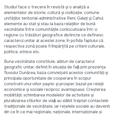
Studiul face o trecere în revistă și o analiză a
elementelor de istorie, cultură și civilizație, comune
unităților teritorial-administrative Reni, Galați și Cahul,
elemente au stat și stau la baza relațiilor de bună
vecinătate între comunitățile conlocuitoare într-o
regiune cu trăsături geografice distincte ce definesc
caracterul unitar al acestei zone, în pofida faptului că
respectiva zonă poate fi împărțită pe criterii culturale,
politice, etnice etc.
Buna vecinătate constituie, alături de caracterul
geografic unitar, definit în situația de față prin prezența
fluviului Dunărea, baza conviețuirii acestor comunități și
principala oportunitate de cooperare în scopul
construirii unui viitor pașnic și prosper, bazat pe relații
economice și sociale reciproc avantajoase. Creșterea
mobilității, schimbarea modelelor de activitate și
pluralizarea stilurilor de viață au slăbit treptat contactele
tradiționale de vecinătate, iar rețelele sociale au devenit
din ce în ce mai regionale, naționale, internaționale și