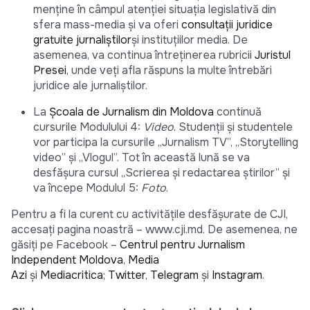
menține în câmpul atenției situația legislativă din
sfera mass-media și va oferi
consultații juridice
gratuite jurnaliștilor
și instituțiilor media. De
asemenea, va continua întreținerea rubricii
Juristul
Presei
, unde veți afla răspuns la multe întrebări
juridice ale jurnaliștilor.
La
Şcoala de Jurnalism din Moldova
continuă
cursurile Modulului 4:
Video
. Studenții și studentele
vor participa la cursurile „Jurnalism TV”, „Storytelling
video” și „Vlogul”. Tot în această lună se va
desfășura cursul „Scrierea și redactarea știrilor” și
va începe Modulul 5:
Foto
.
Pentru a fi la curent cu activitățile desfășurate de CJI,
accesați pagina noastră – www.cji.md. De asemenea, ne
găsiți pe Facebook –
Centrul pentru Jurnalism
Independent Moldova
,
Media
Azi
și
Mediacritica
;
Twitter
,
Telegram
și
Instagram
.