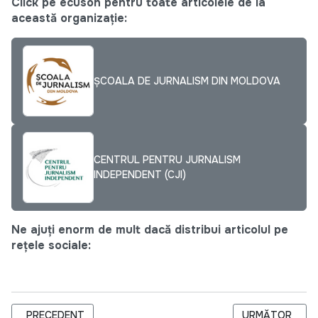
Click pe ecuson pentru toate articolele de la
această organizație:
ȘCOALA DE JURNALISM DIN MOLDOVA
CENTRUL PENTRU JURNALISM
INDEPENDENT (CJI)
Ne ajuți enorm de mult dacă distribui articolul pe
rețele sociale:
ARTICOL PRECEDENT: UN STUDIU DESPRE RELAȚIILE DE BUNĂ
ARTICOLUL URM
PRECEDENT
URMĂTOR