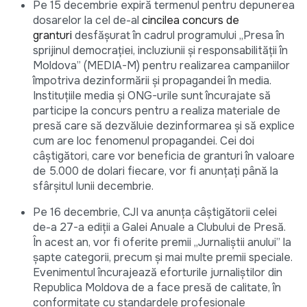
Pe 15 decembrie expiră termenul pentru depunerea
dosarelor la cel de-al
cincilea concurs de
granturi
desfășurat în cadrul programului „Presa în
sprijinul democraţiei, incluziunii şi responsabilităţii în
Moldova” (MEDIA-M) pentru realizarea campaniilor
împotriva dezinformării şi propagandei în media.
Instituţiile media şi ONG-urile sunt încurajate să
participe la concurs pentru a realiza materiale de
presă care să dezvăluie dezinformarea şi să explice
cum are loc fenomenul propagandei. Cei doi
câștigători, care vor beneficia de granturi în valoare
de 5.000 de dolari fiecare, vor fi anunțați până la
sfârșitul lunii decembrie.
Pe 16 decembrie, CJI va anunța câștigătorii celei
de-a 27-a ediţii a Galei Anuale a Clubului de Presă.
În acest an, vor fi oferite premii „Jurnaliştii anului” la
șapte categorii, precum și mai multe premii speciale.
Evenimentul încurajează eforturile jurnaliştilor din
Republica Moldova de a face presă de calitate, în
conformitate cu standardele profesionale