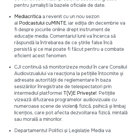
pentru jurnaliști la bazele oficiale de date.
Mediacritica
a revenit cu un nou sezon
al
Podcastului cuMINTE
, iar ediția din decembrie va
fi despre jocurile online drept instrument de
educație media. Comentariul lunii va încerca să
răspundă la întrebarea de ce știrile false încă
persistă și ce mai poate fi făcut pentru a combate
eficient acest fenomen.
CJI continuă să monitorizeze modul în care Consiliul
Audiovizualului va reacționa la petiţiile întocmite și
adresate autorității de reglementare în baza
sesizărilor înregistrate de telespectatori prin
intermediul platformei
T(V)E Privește!
. Petițiile
vizează difuzarea programelor audiovizuale cu
numeroase scene de violență fizică, psihică și limbaj
licențios, care pot afecta dezvoltarea fizică, mintală
sau morală a minorilor.
Departamentul Politici și Legislație Media va