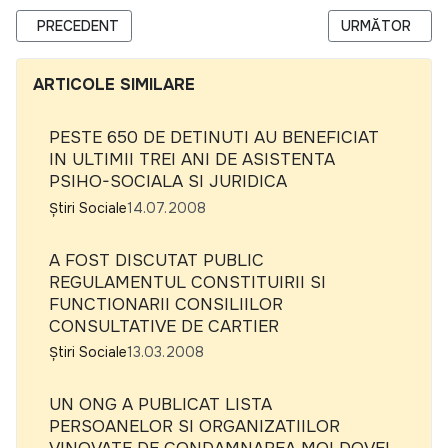
ARTICOL PRECEDENT: TEHNICI DE ADVOCACY SI LOBBY LA N
ARTICOLUL URM
PRECEDENT
URMĂTOR
ARTICOLE SIMILARE
PESTE 650 DE DETINUTI AU BENEFICIAT
IN ULTIMII TREI ANI DE ASISTENTA
PSIHO-SOCIALA SI JURIDICA
Știri Sociale
14.07.2008
A FOST DISCUTAT PUBLIC
REGULAMENTUL CONSTITUIRII SI
FUNCTIONARII CONSILIILOR
CONSULTATIVE DE CARTIER
Știri Sociale
13.03.2008
UN ONG A PUBLICAT LISTA
PERSOANELOR SI ORGANIZATIILOR