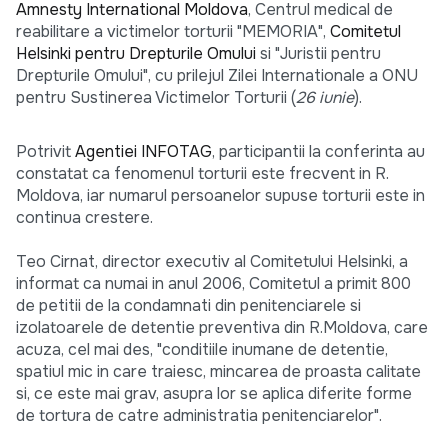
Amnesty International Moldova
, Centrul medical de
reabilitare a victimelor torturii "MEMORIA",
Comitetul
Helsinki pentru Drepturile Omului
si "Juristii pentru
Drepturile Omului", cu prilejul Zilei Internationale a ONU
pentru Sustinerea Victimelor Torturii (
26 iunie
).
Potrivit
Agentiei INFOTAG
, participantii la conferinta au
constatat ca fenomenul torturii este frecvent in R.
Moldova, iar numarul persoanelor supuse torturii este in
continua crestere.
Teo Cirnat, director executiv al Comitetului Helsinki, a
informat ca numai in anul 2006, Comitetul a primit 800
de petitii de la condamnati din penitenciarele si
izolatoarele de detentie preventiva din R.Moldova, care
acuza, cel mai des, "conditiile inumane de detentie,
spatiul mic in care traiesc, mincarea de proasta calitate
si, ce este mai grav, asupra lor se aplica diferite forme
de tortura de catre administratia penitenciarelor".