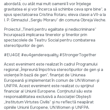
abordată, cu atât mai mult oamenii îi vor înțelege
gravitatea ei și vor încerca să schimbe ceva spre bine”, a
spus spectatoarea Cristina Rotaru, eleva clasei a VII-a la
I. P. Gimnaziul „Sergiu Moraru” din comuna Obreja Veche.
Proiectul „Tinerii pentru egalitate și nediscriminare”
încurajează implicarea tinerelor și tinerilor prin
spectacolele de Teatru Social pentru combaterea
stereotipurilor de gen.
#EU4GE #eu4genderequality #StrongerTogether
Acest eveniment este realizat în cadrul Programului
regional „Împreună împotriva stereotipurilor de gen și a
violenței în bază de gen”, finanțat de Uniunea
Europeană și implementat în comun de UN Women și
UNFPA. Acest eveniment este realizat cu sprijinul
financiar al Uniunii Europene. Conținutul său este
responsabilitatea exclusivă a Asociației Obștești
„Institutum Virtutes Civilis” și nu reflectă neapărat
opiniile Uniunii Europene, UN Women și UNFPA.