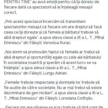
PENTRU TINE” au avut emoții pentru că își doresc de
fiecare dată ca spectatorii să le înțeleagă mesajul
corect.
„Prin acest spectacol încercăm să transmitem
spectatorilor mesajul că fiecare om are dreptul să facă
ceea ce își dorește și că femeia și bărbatul trebuie să
aibă drepturi egale”, a spus eleva clasei a IX-a L. T. „Mihai
Eminescu” din Fălești, Veronica Rurac.
„Noi dorim să promovăm faptul că femeile ar trebui să
aibă drepturi și oportunități egale cu cele ale bărbatului
în societatea noastră și sperăm că acest lucru se va
întâmpla”, a spus elevul clasei a XI-a L. T. „Mihai
Eminescu” din Fălești, Lungu Adrian.
„Femeile trebuie respectate și dorințele lor trebuie să
fie auzite de către societate. Nu ar mai trebui să existe
discriminare de gen nicăieri”, a spus eleva clasei a XI-a L.
T. „Mihai Eminescu” din Fălești, Loredana Cotîrșău.
„Fiecare om are părerea sa și nu trebuie să țină cont de