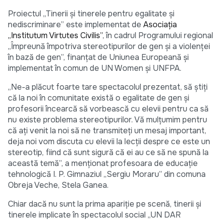
Proiectul „Tinerii și tinerele pentru egalitate și
nediscriminare” este implementat de
Asociația
„Institutum Virtutes Civilis”
, în cadrul Programului regional
„Împreună împotriva stereotipurilor de gen și a violenței
în bază de gen”, finanțat de Uniunea Europeană și
implementat în comun de UN Women și UNFPA.
„Ne-a plăcut foarte tare spectacolul prezentat, să știți
că la noi în comunitate există o egalitate de gen și
profesorii încearcă să vorbească cu elevii pentru ca să
nu existe problema stereotipurilor. Vă mulțumim pentru
că ați venit la noi să ne transmiteți un mesaj important,
deja noi vom discuta cu elevii la lecții despre ce este un
stereotip, fiind că sunt sigură că ei au ce să ne spună la
această temă”, a menționat profesoara de educație
tehnologică I. P. Gimnaziul „Sergiu Moraru” din comuna
Obreja Veche, Stela Ganea.
Chiar dacă nu sunt la prima apariție pe scenă, tinerii și
tinerele implicate în spectacolul social „UN DAR