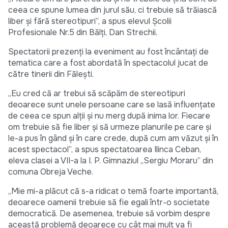
ceea ce spune lumea din jurul său, ci trebuie să trăiască
liber și fără stereotipuri”, a spus elevul Școlii
Profesionale Nr.5 din Bălți, Dan Strechii.
Spectatorii prezenți la eveniment au fost încântați de
tematica care a fost abordată în spectacolul jucat de
către tinerii din Fălești.
„Eu cred că ar trebui să scăpăm de stereotipuri
deoarece sunt unele persoane care se lasă influențate
de ceea ce spun alții și nu merg după inima lor. Fiecare
om trebuie să fie liber și să urmeze planurile pe care și
le-a pus în gând și în care crede, după cum am văzut și în
acest spectacol”, a spus spectatoarea Ilinca Ceban,
eleva clasei a VII-a la I. P. Gimnaziul „Sergiu Moraru” din
comuna Obreja Veche.
„Mie mi-a plăcut că s-a ridicat o temă foarte importantă,
deoarece oamenii trebuie să fie egali într-o societate
democratică. De asemenea, trebuie să vorbim despre
această problemă deoarece cu cât mai mult va fi