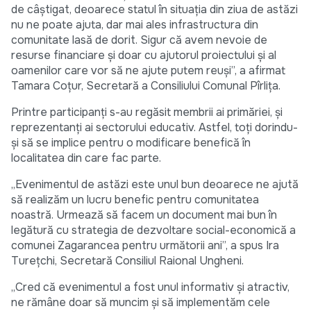
de câștigat, deoarece statul în situația din ziua de astăzi
nu ne poate ajuta, dar mai ales infrastructura din
comunitate lasă de dorit. Sigur că avem nevoie de
resurse financiare și doar cu ajutorul proiectului și al
oamenilor care vor să ne ajute putem reuși”, a afirmat
Tamara Coțur, Secretară a Consiliului Comunal Pîrlița.
Printre participanți s-au regăsit membrii ai primăriei, și
reprezentanți ai sectorului educativ. Astfel, toți dorindu-
și să se implice pentru o modificare benefică în
localitatea din care fac parte.
„Evenimentul de astăzi este unul bun deoarece ne ajută
să realizăm un lucru benefic pentru comunitatea
noastră. Urmează să facem un document mai bun în
legătură cu strategia de dezvoltare social-economică a
comunei Zagarancea pentru următorii ani”, a spus Ira
Turețchi, Secretară Consiliul Raional Ungheni.
„Cred că evenimentul a fost unul informativ și atractiv,
ne rămâne doar să muncim și să implementăm cele