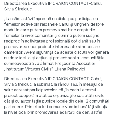
Directoarea Executivă IP CRAION CONTACT-Cahul,
Silvia Strelciuc.
„Lansăm astăzi împreună un dialog cu participarea
femeilor active din raioanele Cahul și Ungheni despre
modul în care putem promova mai bine drepturile
femeilor la nivel comunitar și cum ne putem susține
reciproc în activitatea profesională cotidiană sau în
promovarea unor proiecte interesante și necesare
oamenilor. Avem siguranța că aceste discuții vor genera
nu doar ideii, ci și acțiuni și proiect pentru comunitățile
dumneavoastră”, a afirmat Președinta Asociației
„Institutum Virtutes Civilis”, Liliana Palihovici.
Directoarea Executivă IP CRAION CONTACT-Cahul,
Silvia Strelciuc, a subliniat, la rândul său, în mesajul de
salut adresat participantelor, că „în cadrul acestui
proiect cooperăm atât cu organizațiile societății civile,
cât și cu autoritățile publice locale din cele 12 comunități
partenere. Prin eforturi comune vom îmbunătăți situația
la nivel local prin promovarea egalității de gen, astfel