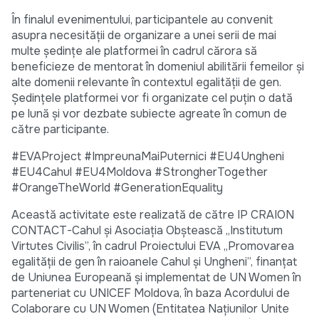
În finalul evenimentului, participantele au convenit
asupra necesității de organizare a unei serii de mai
multe ședințe ale platformei în cadrul cărora să
beneficieze de mentorat în domeniul abilitării femeilor și
alte domenii relevante în contextul egalității de gen.
Ședințele platformei vor fi organizate cel puțin o dată
pe lună și vor dezbate subiecte agreate în comun de
către participante.
#EVAProject #ImpreunaMaiPuternici #EU4Ungheni
#EU4Cahul #EU4Moldova #StrongherTogether
#OrangeTheWorld #GenerationEquality
Această activitate este realizată de către IP CRAION
CONTACT-Cahul și Asociația Obștească „Institutum
Virtutes Civilis”, în cadrul Proiectului EVA „Promovarea
egalității de gen în raioanele Cahul și Ungheni”, finanțat
de Uniunea Europeană și implementat de UN Women în
parteneriat cu UNICEF Moldova, în baza Acordului de
Colaborare cu UN Women (Entitatea Națiunilor Unite