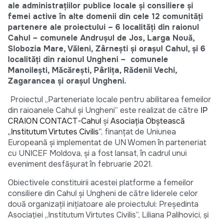
ale administrațiilor publice locale și consiliere și
femei active în alte domenii din cele 12 comunități
partenere ale proiectului – 6 localități din raionul
Cahul – comunele Andrușul de Jos, Larga Nouă,
Slobozia Mare, Văleni, Zârnești și orașul Cahul, și 6
localități din raionul Ungheni – comunele
Manoilești, Măcărești, Pârlița, Rădenii Vechi,
Zagarancea și orașul Ungheni.
Proiectul „Parteneriate locale pentru abilitarea femeilor
din raioanele Cahul și Ungheni” este realizat de către
IP
CRAION CONTACT-Cahul
și
Asociația Obștească
„Institutum Virtutes Civilis”
, finanțat de Uniunea
Europeană și implementat de UN Women în parteneriat
cu UNICEF Moldova, și a fost lansat, în cadrul unui
eveniment desfășurat în februarie 2021.
Obiectivele constituirii acestei platforme a femeilor
consiliere din Cahul și Ungheni de către liderele celor
două organizații inițiatoare ale proiectului: Președinta
Asociației „Institutum Virtutes Civilis”, Liliana Palihovici, și