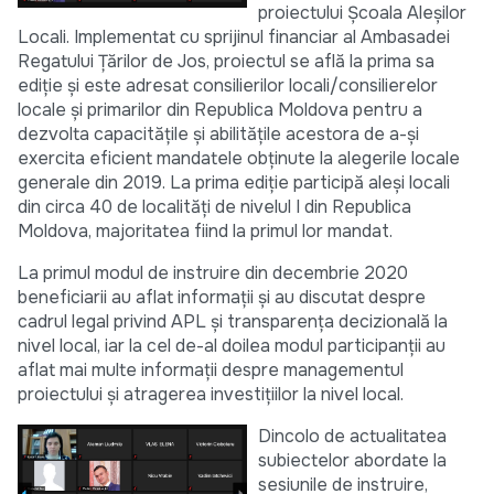
proiectului Școala Aleșilor
Locali. Implementat cu sprijinul financiar al Ambasadei
Regatului Țărilor de Jos, proiectul se află la prima sa
ediție și este adresat consilierilor locali/consilierelor
locale și primarilor din Republica Moldova pentru a
dezvolta capacitățile și abilitățile acestora de a-și
exercita eficient mandatele obținute la alegerile locale
generale din 2019. La prima ediție participă aleși locali
din circa 40 de localități de nivelul I din Republica
Moldova, majoritatea fiind la primul lor mandat.
La primul modul de instruire din decembrie 2020
beneficiarii au aflat informații și au discutat despre
cadrul legal privind APL și transparența decizională la
nivel local, iar la cel de-al doilea modul participanții au
aflat mai multe informații despre managementul
proiectului și atragerea investițiilor la nivel local.
Dincolo de actualitatea
subiectelor abordate la
sesiunile de instruire,