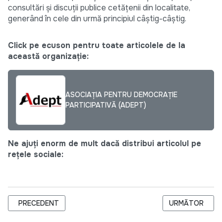
consultări și discuții publice cetățenii din localitate,
generând în cele din urmă principiul câștig-câștig.
Click pe ecuson pentru toate articolele de la
această organizație:
ASOCIAŢIA PENTRU DEMOCRAŢIE
PARTICIPATIVĂ (ADEPT)
Ne ajuți enorm de mult dacă distribui articolul pe
rețele sociale:
ARTICOL PRECEDENT: UNIUNEA EUROPEANĂ PREGĂTITĂ SĂ SU
ARTICOLUL URM
PRECEDENT
URMĂTOR