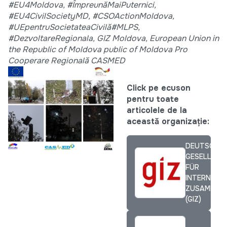
#EU4Moldova, #ÎmpreunăMaiPuternici,
#EU4CivilSocietyMD, #CSOActionMoldova,
#UEpentruSocietateaCivilă#MLPS,
#DezvoltareRegionala, GIZ Moldova, European Union in
the Republic of Moldova public of Moldova Pro
Cooperare Regională CASMED
Click pe ecuson
pentru toate
articolele de la
această organizație:
DEUTSCHE
GESELLSCH
FÜR
INTERNATI
ZUSAMMENA
(GIZ)