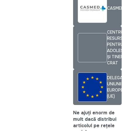
CASMED
CENTRUL D
RESURSE
PENTRU
ADOLESCEN
ȘI TINERET
CRAT
DELEGAȚIA
UNIUNII
EUROPENE
(UE)
Ne ajuți enorm de
mult dacă distribui
articolul pe rețele