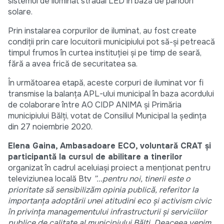
sistemul de iluminat stradal LED în bază de panouri
solare.
Prin instalarea corpurilor de iluminat, au fost create
condiții prin care locuitorii municipiului pot să-și petreacă
timpul frumos în curtea instituției și pe timp de seară,
fără a avea frică de securitatea sa.
În următoarea etapă, aceste corpuri de iluminat vor fi
transmise la balanța APL-ului municipal în baza acordului
de colaborare între AO CIDP ANIMA și Primăria
municipiului Bălți, votat de Consiliul Municipal la ședința
din 27 noiembrie 2020.
Elena Gaina, Ambasadoare ECO, voluntară CRAT și
participantă la cursul de abilitare a tinerilor
organizat în cadrul aceluiași proiect a menționat pentru
televiziunea locală Btv
”...pentru noi, tinerii este o
prioritate să sensibilizăm opinia publică, referitor la
importanța adoptării unei atitudini eco și activism civic
în privința managementului infrastructurii și serviciilor
publice de calitate al municipiului Bălți. Deaceea venim