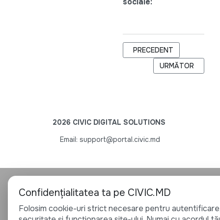
sociale:
ARTICOL PRECEDENT: PARTE
PRECEDENT
ARTICOLUL URMĂTO
URMĂTOR
2026 CIVIC DIGITAL SOLUTIONS
Email: support@portal.civic.md
Confidențialitatea ta pe CIVIC.MD
Folosim cookie-uri strict necesare pentru autentificare
securitate și funcționarea site-ului. Numai cu acordul tă