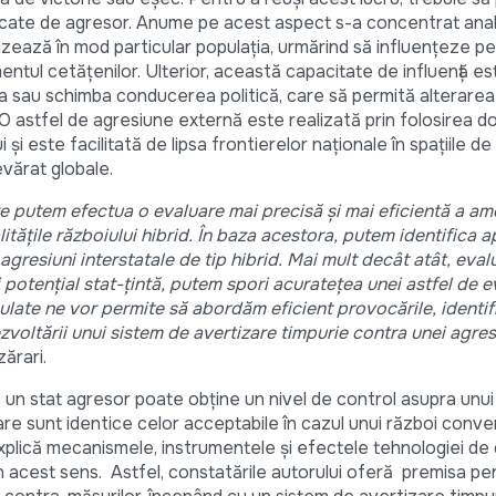
icate de agresor. Anume pe acest aspect s-a concentrat anali
vizează în mod particular populația, urmărind să influențeze pe
amentul cetățenilor. Ulterior, această capacitate de influență es
 sau schimba conducerea politică, care să permită alterarea p
. O astfel de agresiune externă este realizată prin folosirea d
i și este facilitată de lipsa frontierelor naționale în spațiile de
vărat globale.
e putem efectua o evaluare mai precisă și mai eficientă a ame
litățile războiului hibrid. În baza acestora, putem identifica ap
gresiuni interstatale de tip hibrid. Mai mult decât atât, eva
i potențial stat-țintă, putem spori acuratețea unei astfel de ev
ulate ne vor permite să abordăm eficient provocările, identif
voltării unui sistem de avertizare timpurie contra unei agres
ărari.
n stat agresor poate obține un nivel de control asupra unui s
 care sunt identice celor acceptabile în cazul unui război conve
xplică mecanismele, instrumentele și efectele tehnologiei de 
în acest sens. Astfel, constatările autorului oferă premisa p