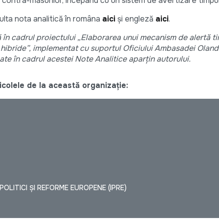
 contra-măsurilor, începând cu un sistem de avertizare timpur
sulta nota analitică în româna
aici
și engleză
aici
.
ă în cadrul proiectului „Elaborarea unui mecanism de alertă t
hibride”, implementat cu suportul Oficiului Ambasadei Olande
te în cadrul acestei Note Analitice aparțin autorului.
colele de la această organizație:
OLITICI ȘI REFORME EUROPENE (IPRE)