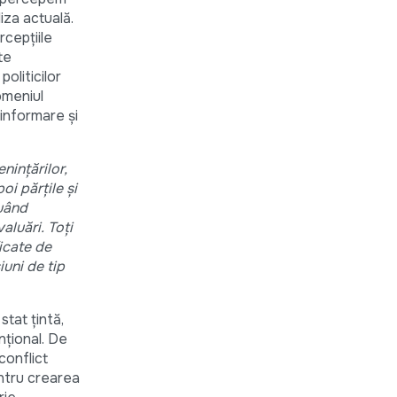
za actuală.
rcepțiile
te
oliticilor
omeniul
 informare și
nințărilor,
oi părțile și
luând
aluări. Toți
icate de
iuni de tip
tat țintă,
nțional. De
conflict
entru crearea