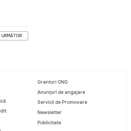
ARTICOLUL URMĂTOR: LANSAREA PROIECTULUI “CREȘTEREA CALI
URMĂTOR
Granturi ONG
Anunțuri de angajare
ică
Servicii de Promovare
udit
Newsletter
Publicitate