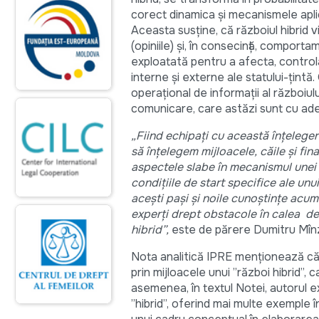
corect dinamica și mecanismele apl
Aceasta susține, că războiul hibrid 
(opiniile) și, în consecință, comport
exploatată pentru a afecta, controla
interne și externe ale statului-țintă
operațional de informații al războiulu
comunicare, care astăzi sunt cu ade
„Fiind echipați cu această înțeleger
să înțelegem mijloacele, căile și fina
aspectele slabe în mecanismul unei a
condițiile de start specifice ale unu
acești pași și noile cunoștințe acum
experți drept obstacole în calea dez
hibrid”,
este de părere Dumitru Mînz
Nota analitică IPRE menționează că u
prin mijloacele unui ”război hibrid”,
asemenea, în textul Notei, autorul e
”hibrid”, oferind mai multe exemple 