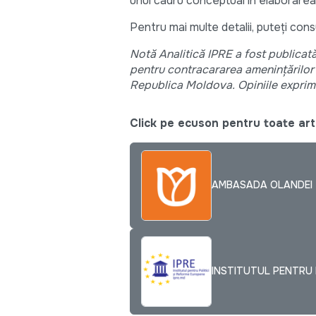
unui cadru conceptual în elaborarea
Pentru mai multe detalii, puteți con
Notă Analitică IPRE a fost publicat
pentru contracararea amenințărilor 
Republica Moldova. Opiniile exprima
Click pe ecuson pentru toate arti
AMBASADA OLANDEI
INSTITUTUL PENTRU P