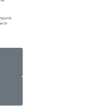
ie.
impurie
i în