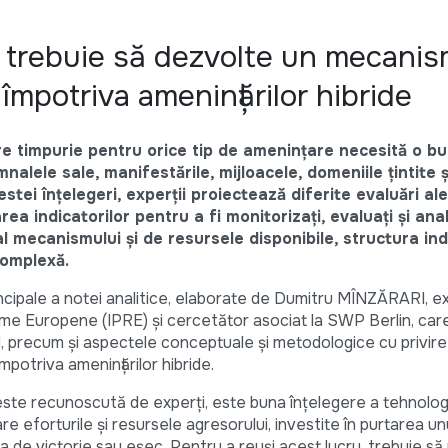
 trebuie să dezvolte un mecanis
 împotriva amenințărilor hibride
e timpurie pentru orice tip de amenințare necesită o b
mnalele sale, manifestările, mijloacele, domeniile țintite 
tei înțelegeri, experții proiectează diferite evaluări ale
ea indicatorilor pentru a fi monitorizați, evaluați și anali
l mecanismului și de resursele disponibile, structura ind
complexă.
incipale a notei analitice, elaborate de Dumitru MÎNZĂRARI, e
eforme Europene (IPRE) și cercetător asociat la SWP Berlin, ca
id, precum și aspectele conceptuale și metodologice cu privire
potriva amenințărilor hibride.
ste recunoscută de experți, este buna înțelegere a tehnolog
are eforturile și resursele agresorului, investite în purtarea un
tea de victorie sau eșec. Pentru a reuși acest lucru, trebuie 