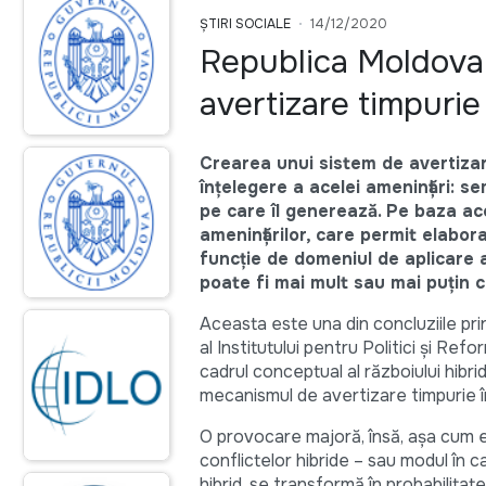
ȘTIRI SOCIALE
14/12/2020
Republica Moldova
avertizare timpurie
Crearea unui sistem de avertizar
înțelegere a acelei amenințări: se
pe care îl generează. Pe baza aces
amenințărilor, care permit elaborar
funcție de domeniul de aplicare a
poate fi mai mult sau mai puțin 
Aceasta este una din concluziile pr
al Institutului pentru Politici și R
cadrul conceptual al războiului hibr
mecanismul de avertizare timpurie îm
O provocare majoră, însă, așa cum e
conflictelor hibride – sau modul în c
hibrid, se transformă în probabilita