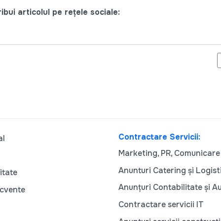
bui articolul pe rețele sociale:
I IMPORTANTE PENTRU REABILITAREA FIZICĂ DUPĂ COVID-19
Contractare Servicii:
al
Marketing, PR, Comunicare
Anunturi Catering și Logist
itate
Anunțuri Contabilitate și A
ecvente
Contractare servicii IT