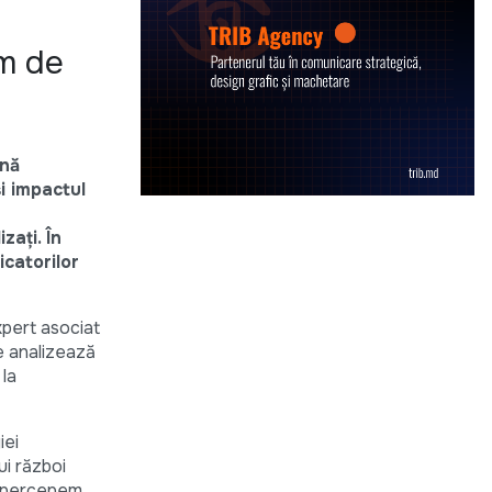
m de
ună
și impactul
zați. În
icatorilor
xpert asociat
re analizează
 la
iei
ui război
să percepem