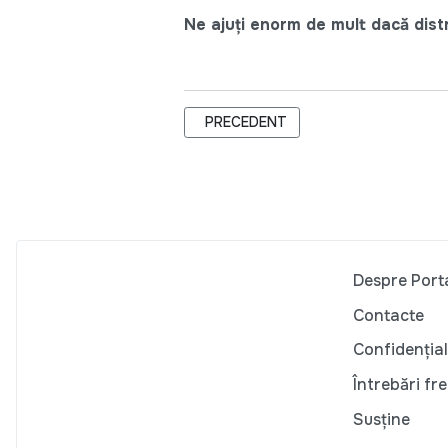
Ne ajuți enorm de mult dacă distri
ARTICOL PRECEDENT: 9 RECOMANDĂR
PRECEDENT
Despre Port
Contacte
Confidențial
Întrebări fr
Susține