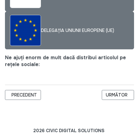
DELEGAȚIA UNIUNII EUROPENE (UE)
Ne ajuți enorm de mult dacă distribui articolul pe
rețele sociale:
ARTICOL PRECEDENT: TRAINING DE DEZVOLTARE A ABILITĂȚIL
ARTICOLUL URM
PRECEDENT
URMĂTOR
2026 CIVIC DIGITAL SOLUTIONS