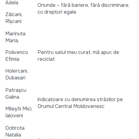
Adela
Oriunde – fără bariere, fără discriminare,
cu drepturi egale
Zăicani,
Rîșcani
Marinuta
Maria,
Polivenco
Pentru satul meu curat, mă apuc de
Efimia
reciclat
Holercani,
Dubasari
Patrașcu
Galina
lndicatoare cu denumirea străzilor pe
Drumul Central Moldovenesc
Mileștii Mici,
Ialoveni
Dobrota
Natalia