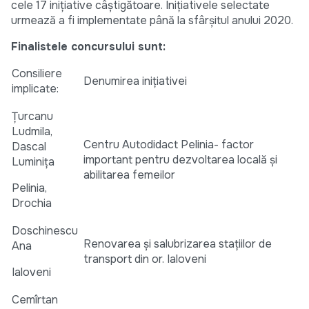
cele 17 inițiative câștigătoare. Inițiativele selectate
urmează a fi implementate până la sfârșitul anului 2020.
Finalistele concursului sunt:
Consiliere
Denumirea inițiativei
implicate:
Țurcanu
Ludmila,
Centru Autodidact Pelinia- factor
Dascal
important pentru dezvoltarea locală și
Luminița
abilitarea femeilor
Pelinia,
Drochia
Doschinescu
Renovarea și salubrizarea stațiilor de
Ana
transport din or. Ialoveni
Ialoveni
Cemîrtan