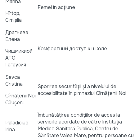
Marina
Femei în acțiune
Hîrtop,
Cimișlia
Драгнева
Елена
Комфортный доступ к школе
Чишмикиой,
АТО
Гагаузия
Savca
Cristina
Sporirea securității și a nivelului de
accesibilitate în gimnaziul Cîrnățenii Noi
Cîrnățenii Noi,
Căușeni
Îmbunătăţirea condiţiilor de acces la
serviciile acordate de către Instituţia
Paladiciuc
Medico Sanitară Publică, Centru de
Irina
Sănătate Valea Mare, pentru persoane cu