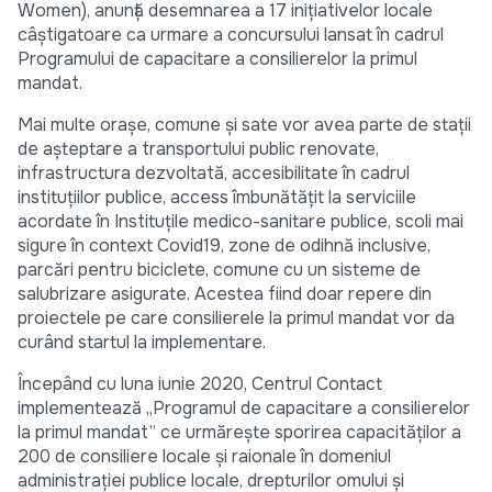
Women), anunță desemnarea a 17 inițiativelor locale
câștigatoare ca urmare a concursului lansat în cadrul
Programului de capacitare a consilierelor la primul
mandat.
Mai multe orașe, comune și sate vor avea parte de staţii
de așteptare a transportului public renovate,
infrastructura dezvoltată, accesibilitate în cadrul
instituțiilor publice, access îmbunătățit la serviciile
acordate în Instituţile medico-sanitare publice, scoli mai
sigure în context Covid19, zone de odihnă inclusive,
parcări pentru biciclete, comune cu un sisteme de
salubrizare asigurate. Acestea fiind doar repere din
proiectele pe care consilierele la primul mandat vor da
curând startul la implementare.
Începând cu luna iunie 2020, Centrul Contact
implementează „Programul de capacitare a consilierelor
la primul mandat” ce urmărește sporirea capacităților a
200 de consiliere locale și raionale în domeniul
administrației publice locale, drepturilor omului și