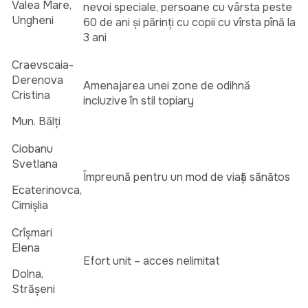
Valea Mare,
nevoi speciale, persoane cu vârsta peste
Ungheni
60 de ani şi părinţi cu copii cu vîrsta pînă la
3 ani
Craevscaia-
Derenova
Amenajarea unei zone de odihnă
Cristina
incluzive în stil topiary
Mun. Bălți
Ciobanu
Svetlana
Împreună pentru un mod de viață sănătos
Ecaterinovca,
Cimișlia
Crîșmari
Elena
Efort unit – acces nelimitat
Dolna,
Strășeni