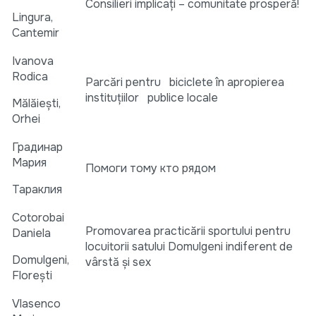
Consilieri implicați – comunitate prosperă!
Lingura,
Cantemir
Ivanova
Rodica
Parcări pentru biciclete în apropierea
instituțiilor publice locale
Mălăiești,
Orhei
Градинар
Мария
Помоги тому кто рядом
Тараклия
Cotorobai
Promovarea practicării sportului pentru
Daniela
locuitorii satului Domulgeni indiferent de
Domulgeni,
vârstă și sex
Florești
Vlasenco