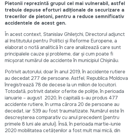
Pietonii reprezintă grupul cel mai vulnerabil, astfel
trebuie depuse eforturi adiționale de securizare a
trecerilor de pietoni, pentru a reduce semnificativ
accidentele de acest gen.
În acest context, Stanislav Ghilețchi, Directorul adjunct
al Institutului pentru Politici și Reforme Europene, a
elaborat o notă analitică în care analizează care sunt
principalele cauze și probleme, dar și cum poate fi
micșorat numărul de accidente în municipiul Chișinău.
Potrivit autorului, doar în anul 2019, în accidente rutiere
au decedat 277 de persoane. Astfel, Republica Moldova
înregistrează 78 de decese la un milion de locuitori.
Totodată, potrivit datelor oferite de poliție, în perioada
ianuarie – august 2020, în capitală s-au produs 477
accidente rutiere, în urma cărora 20 de persoane au
decedat, iar 539 au fost traumatizate. Numărul este în
descreșterea comparativ cu anul precedent (pentru
primele 8 luni ale anului). Însă, în perioada martie-iunie
2020 mobilitatea cetățenilor a fost mult mai mică, din