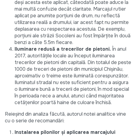
deși acesta este aplicat, câteodată poate aduce la
mai multă confuzie decât claritate. Marcajul rutier
aplicat pe anumite porțiuni de drum, nu reflectă
utilizarea reală a drumului, iar acest fapt nu permite
deplasarea cu respectarea acestuia. De exemplu,
porțiuni ale străzii Socoleni au fost împărțite în două
benzi a câte 5.5m fiecare.
Iluminare redusă a trecerilor de pietoni.
În anul
2017, autoritățile locale au început iluminarea
trecerilor de pietoni din capitală. Din totalul de peste
1000 de treceri de pietoni din municipiul Chișinău,
aproximativ o treime este iluminată corespunzător.
Iluminatul stradal nu este suficient pentru a asigura
o iluminare bună a trecerii de pietoni, în mod special
în perioada rece a anului, atunci când majoritatea
cetățenilor poartă haine de culoare închisă.
Reieșind din analiza făcută, autorul notei analitice vine
cu o serie de recomandări:
Instalarea pilonilor și aplicarea marcajului