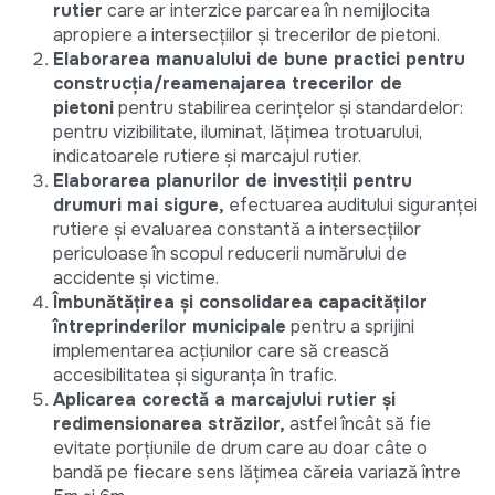
rutier
care ar interzice parcarea în nemijlocita
apropiere a intersecțiilor și trecerilor de pietoni.
Elaborarea manualului de bune practici pentru
construcția/reamenajarea trecerilor de
pietoni
pentru stabilirea cerințelor și standardelor:
pentru vizibilitate, iluminat, lățimea trotuarului,
indicatoarele rutiere și marcajul rutier.
Elaborarea planurilor de investiții pentru
drumuri mai sigure,
efectuarea auditului siguranței
rutiere și evaluarea constantă a intersecțiilor
periculoase în scopul reducerii numărului de
accidente și victime.
Îmbunătățirea și consolidarea capacităților
întreprinderilor municipale
pentru a sprijini
implementarea acțiunilor care să crească
accesibilitatea și siguranța în trafic.
Aplicarea corectă a marcajului rutier și
redimensionarea străzilor,
astfel încât să fie
evitate porțiunile de drum care au doar câte o
bandă pe fiecare sens lățimea căreia variază între