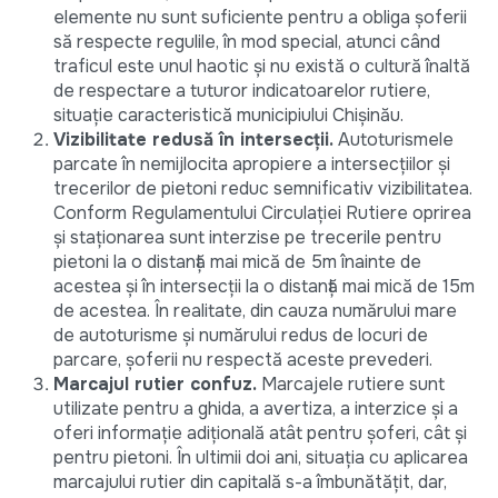
elemente nu sunt suficiente pentru a obliga șoferii
să respecte regulile, în mod special, atunci când
traficul este unul haotic și nu există o cultură înaltă
de respectare a tuturor indicatoarelor rutiere,
situație caracteristică municipiului Chișinău.
Vizibilitate redusă în intersecții.
Autoturismele
parcate în nemijlocita apropiere a intersecțiilor și
trecerilor de pietoni reduc semnificativ vizibilitatea.
Conform Regulamentului Circulației Rutiere oprirea
și staționarea sunt interzise pe trecerile pentru
pietoni la o distanță mai mică de 5m înainte de
acestea și în intersecții la o distanță mai mică de 15m
de acestea. În realitate, din cauza numărului mare
de autoturisme și numărului redus de locuri de
parcare, șoferii nu respectă aceste prevederi.
Marcajul rutier confuz.
Marcajele rutiere sunt
utilizate pentru a ghida, a avertiza, a interzice și a
oferi informație adițională atât pentru șoferi, cât și
pentru pietoni. În ultimii doi ani, situația cu aplicarea
marcajului rutier din capitală s-a îmbunătățit, dar,