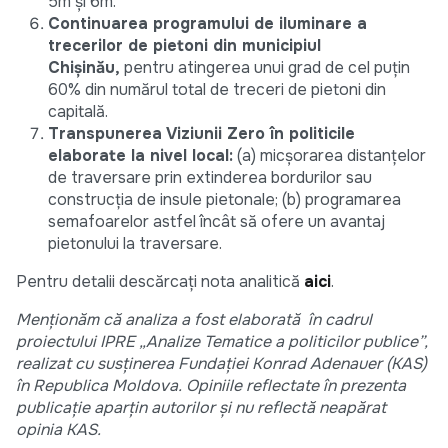
5m și 6m.
Continuarea programului de iluminare a
trecerilor de pietoni din municipiul
Chișinău,
pentru atingerea unui grad de cel puțin
60% din numărul total de treceri de pietoni din
capitală.
Transpunerea Viziunii Zero în politicile
elaborate la nivel local:
(a) micșorarea distanțelor
de traversare prin extinderea bordurilor sau
construcția de insule pietonale; (b) programarea
semafoarelor astfel încât să ofere un avantaj
pietonului la traversare.
Pentru detalii descărcați nota analitică
aici
.
Menționăm că analiza a fost elaborată în cadrul
proiectului IPRE „Analize Tematice a politicilor publice”,
realizat cu susținerea Fundației Konrad Adenauer (KAS)
în Republica Moldova. Opiniile reflectate în prezenta
publicație aparțin autorilor și nu reflectă neapărat
opinia KAS.