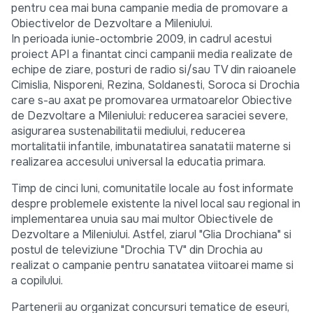
pentru cea mai buna campanie media de promovare a
Obiectivelor de Dezvoltare a Mileniului.
In perioada iunie-octombrie 2009, in cadrul acestui
proiect API a finantat cinci campanii media realizate de
echipe de ziare, posturi de radio si/sau TV din raioanele
Cimislia, Nisporeni, Rezina, Soldanesti, Soroca si Drochia
care s-au axat pe promovarea urmatoarelor Obiective
de Dezvoltare a Mileniului: reducerea saraciei severe,
asigurarea sustenabilitatii mediului, reducerea
mortalitatii infantile, imbunatatirea sanatatii materne si
realizarea accesului universal la educatia primara.
Timp de cinci luni, comunitatile locale au fost informate
despre problemele existente la nivel local sau regional in
implementarea unuia sau mai multor Obiectivele de
Dezvoltare a Mileniului. Astfel, ziarul "Glia Drochiana" si
postul de televiziune "Drochia TV" din Drochia au
realizat o campanie pentru sanatatea viitoarei mame si
a copilului.
Partenerii au organizat concursuri tematice de eseuri,