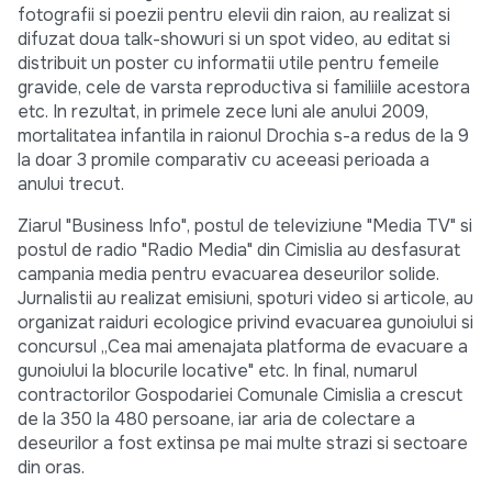
fotografii si poezii pentru elevii din raion, au realizat si
difuzat doua talk-showuri si un spot video, au editat si
distribuit un poster cu informatii utile pentru femeile
gravide, cele de varsta reproductiva si familiile acestora
etc. In rezultat, in primele zece luni ale anului 2009,
mortalitatea infantila in raionul Drochia s-a redus de la 9
la doar 3 promile comparativ cu aceeasi perioada a
anului trecut.
Ziarul "Business Info", postul de televiziune "Media TV" si
postul de radio "Radio Media" din Cimislia au desfasurat
campania media pentru evacuarea deseurilor solide.
Jurnalistii au realizat emisiuni, spoturi video si articole, au
organizat raiduri ecologice privind evacuarea gunoiului si
concursul ,,Cea mai amenajata platforma de evacuare a
gunoiului la blocurile locative" etc. In final, numarul
contractorilor Gospodariei Comunale Cimislia a crescut
de la 350 la 480 persoane, iar aria de colectare a
deseurilor a fost extinsa pe mai multe strazi si sectoare
din oras.