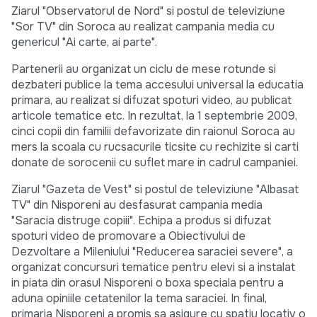
Ziarul "Observatorul de Nord" si postul de televiziune
"Sor TV" din Soroca au realizat campania media cu
genericul "Ai carte, ai parte".
Partenerii au organizat un ciclu de mese rotunde si
dezbateri publice la tema accesului universal la educatia
primara, au realizat si difuzat spoturi video, au publicat
articole tematice etc. In rezultat, la 1 septembrie 2009,
cinci copii din familii defavorizate din raionul Soroca au
mers la scoala cu rucsacurile ticsite cu rechizite si carti
donate de sorocenii cu suflet mare in cadrul campaniei.
Ziarul "Gazeta de Vest" si postul de televiziune "Albasat
TV" din Nisporeni au desfasurat campania media
"Saracia distruge copiii". Echipa a produs si difuzat
spoturi video de promovare a Obiectivului de
Dezvoltare a Mileniului "Reducerea saraciei severe", a
organizat concursuri tematice pentru elevi si a instalat
in piata din orasul Nisporeni o boxa speciala pentru a
aduna opiniile cetatenilor la tema saraciei. In final,
primaria Nisporeni a promis sa asigure cu spatiu locativ o