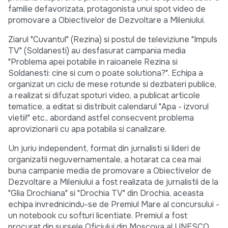
familie defavorizata, protagonista unui spot video de
promovare a Obiectivelor de Dezvoltare a Mileniului.
Ziarul "Cuvantul" (Rezina) si postul de televiziune "Impuls
TV" (Soldanesti) au desfasurat campania media
"Problema apei potabile in raioanele Rezina si
Soldanesti: cine si cum o poate solutiona?". Echipa a
organizat un ciclu de mese rotunde si dezbateri publice,
a realizat si difuzat spoturi video, a publicat articole
tematice, a editat si distribuit calendarul "Apa - izvorul
vietii!" etc., abordand astfel consecvent problema
aprovizionarii cu apa potabila si canalizare.
Un juriu independent, format din jurnalisti si lideri de
organizatii neguvernamentale, a hotarat ca cea mai
buna campanie media de promovare a Obiectivelor de
Dezvoltare a Mileniului a fost realizata de jurnalistii de la
"Glia Drochiana" si "Drochia TV" din Drochia, aceasta
echipa invrednicindu-se de Premiul Mare al concursului -
un notebook cu softuri licentiate. Premiul a fost
procurat din sursele Oficiului din Moscova al UNESCO.