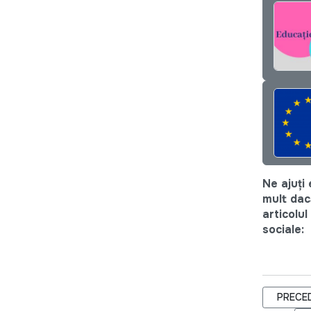
Ne ajuți
mult dac
articolul
sociale:
ARTICOL
PRECE