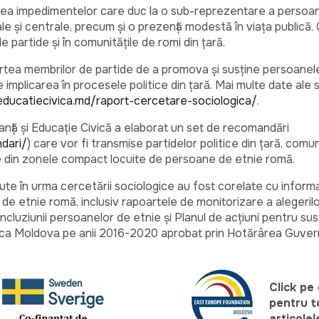
icarea impedimentelor care duc la o sub-reprezentare a persoa
le și centrale, precum și o prezență modestă în viața publică
 partide și în comunitățile de romi din țară.
partea membrilor de partide de a promova și susține persoanel
e implicarea în procesele politice din țară. Mai multe date ale st
/educatiecivica.md/raport-cercetare-sociologica/
.
tanță și Educație Civică a elaborat un set de recomandări
dari/
) care vor fi transmise partidelor politice din țară, comun
ale din zonele compact locuite de persoane de etnie romă.
inute în urma cercetării sociologice au fost corelate cu inform
de etnie romă, inclusiv rapoartele de monitorizare a alegeril
cluziunii persoanelor de etnie și Planul de acţiuni pentru su
lica Moldova pe anii 2016-2020 aprobat prin Hotărârea Guvern
Click pe
pentru t
articolel