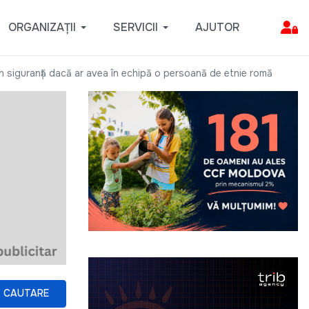
ORGANIZAȚII
SERVICII
AJUTOR
 în siguranță dacă ar avea în echipă o persoană de etnie romă
CAUTARE