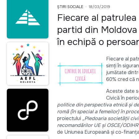
ȘTIRI SOCIALE
18/03/2019
Fiecare al patrulea
partid din Moldova 
în echipă o persoa
Fiecare al pat
simți în sigur
jumătate dintr
60% cred că nu
Aceste date se
Civică în perio
politice din perspectiva etnică și d
romă (în special a femeilor) în proc
proiectului
„Pledoaria societăţii civ
recomandărilor UE și OSCE/ODIHR și
de Uniunea Europeană şi co-finanţa