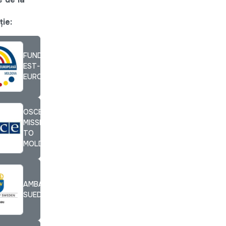
ție:
FUNDATIA
EST-
EUROPEANĂ
OSCE
MISSION
TO
MOLDOVA
AMBASADA
SUEDIEI