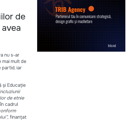
ilor de
r avea
va nu s-ar
e mai mult de
partid, iar
ă și Educație
ncluziunii
lor de etnie
în cadrul
 conform
ui”,
finanţat