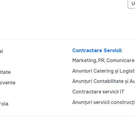
A
U
Contractare Servicii:
al
Marketing, PR, Comunicare
Anunturi Catering și Logist
itate
Anunțuri Contabilitate și A
ecvente
Contractare servicii IT
Anunțuri servicii construcți
rola