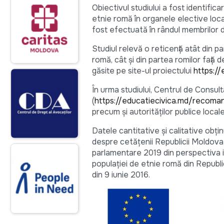
Obiectivul studiului a fost identif
etnie romă în organele elective loca
fost efectuată în rândul membrilor de
Studiul relevă o reticență atât din 
romă, cât și din partea romilor față d
găsite pe site-ul proiectului
https:/
În urma studiului, Centrul de Consul
(
https://educatiecivica.md/recoman
precum și autorităților publice loc
Datele cantitative și calitative obț
despre cetățenii Republicii Moldova 
parlamentare 2019 din perspectiva in
populaţiei de etnie romă din Repub
din 9 iunie 2016.