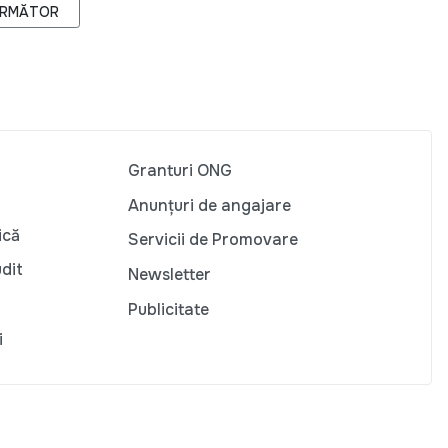
RTICOLUL URMĂTOR: REFORMA SISTEMULUI JUDICIAR AȘTEPTĂRIL
RMĂTOR
Granturi ONG
Anunțuri de angajare
ică
Servicii de Promovare
udit
Newsletter
Publicitate
i