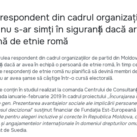
 respondent din cadrul organizați
nu s-ar simți în siguranță dacă a
nă de etnie romă
rulea respondent din cadrul organizațiilor de partid din Moldo
anță dacă ar avea în echipă o persoană de etnie romă, în timp c
e respondenți de etnie romă nu planifică să devină membri de 
 ar avea șanse să câștige într-o cursă electorală.
 conțin în studiul realizat la comanda Centrului de Consultanț
ada ianuarie-februarie 2019 în cadrul proiectului „
Încurajarea i
e gen. Prezentarea avantajelor sociale ale implicării persoane
esul decizional
” susţinut financiar de Fundaţia Est-Europeană 
ile pentru alegeri incluzive și corecte în Republica Moldova,
 angajamentelor internaționale în domeniul drepturilor omul
t de Suedia.