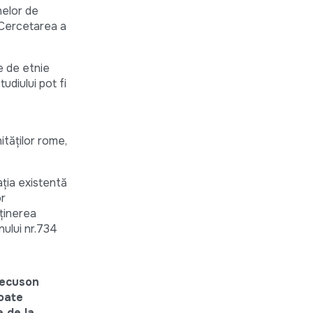
nelor de
. Cercetarea a
e de etnie
udiului pot fi
ităților rome,
ația existentă
or
sţinerea
ului nr.734
 ecuson
oate
e de la