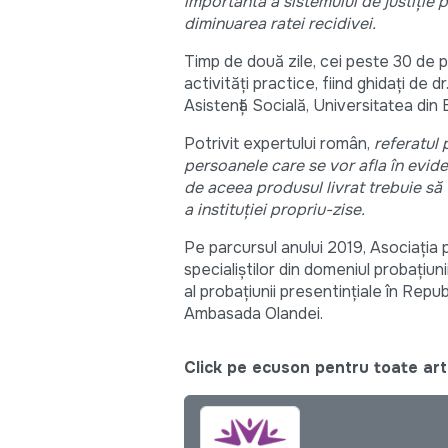
importantă a sistemului de justiție 
diminuarea ratei recidivei.
Timp de două zile, cei peste 30 de par
activități practice, fiind ghidați de 
Asistență Socială, Universitatea din 
Potrivit expertului român,
referatul 
persoanele care se vor afla în eviden
de aceea produsul livrat trebuie să 
a instituției propriu-zise.
Pe parcursul anului 2019, Asociația p
specialiștilor din domeniul probațiun
al probațiunii presentințiale în Rep
Ambasada Olandei.
Click pe ecuson pentru toate arti