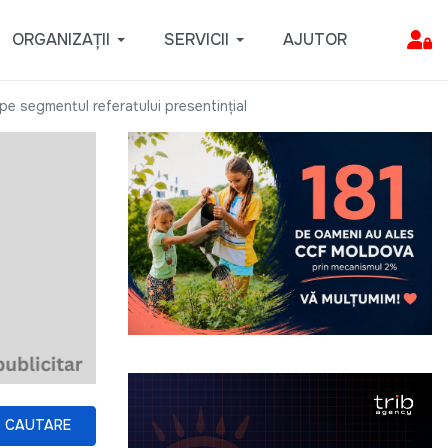
ORGANIZAȚII
SERVICII
AJUTOR
 pe segmentul referatului presentințial
CAUTARE