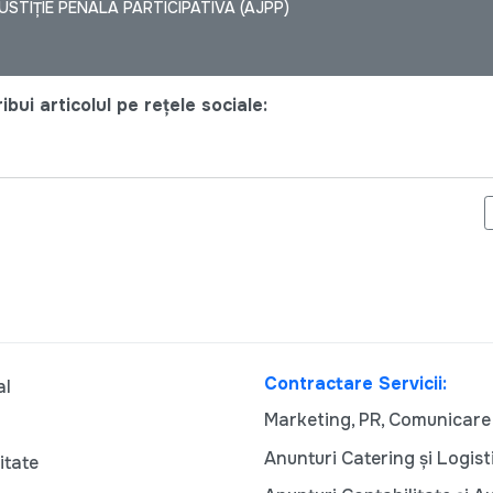
STIȚIE PENALA PARTICIPATIVA (AJPP)
bui articolul pe rețele sociale:
PENTRU LUNA MARTIE
Contractare Servicii:
al
Marketing, PR, Comunicare
Anunturi Catering și Logist
itate