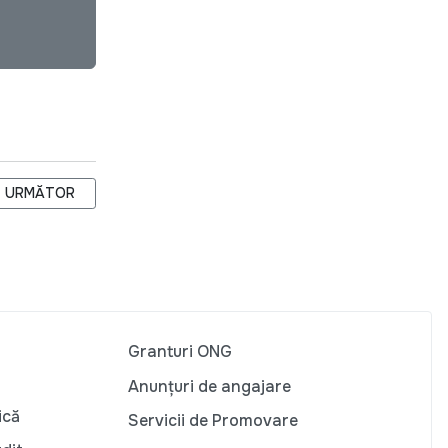
ARTICOLUL URMĂTOR: LA COSTEȘTI A AVUT LOC ATELIERUL DE
URMĂTOR
Granturi ONG
Anunțuri de angajare
ică
Servicii de Promovare