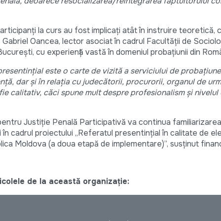
penală, deoarece resocializarea/reintegrarea făptuitorului con
ticipanți la curs au fost implicați atât în instruire teoretică, câ
dr. Gabriel Oancea, lector asociat în cadrul Facultății de Sociolo
București, cu experiență vastă în domeniul probațiunii din Rom
presentinţial este o carte de vizită a serviciului de probaţiune 
ță, dar și în relația cu judecătorii, procurorii, organul de ur
fie calitativ, căci spune mult despre profesionalism și nivelul
entru Justiție Penală Participativă va continua familiarizarea 
ii în cadrul proiectului „Referatul presentințial în calitate de 
ublica Moldova (a doua etapă de implementare)”, susținut finan
colele de la această organizație: