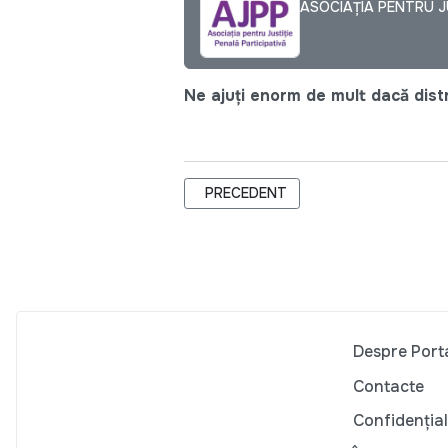
ASOCIAȚIA PENTRU JU
Ne ajuți enorm de mult dacă distri
ARTICOL PRECEDENT: AGENDA CJI 
PRECEDENT
Despre Port
Contacte
Confidențial