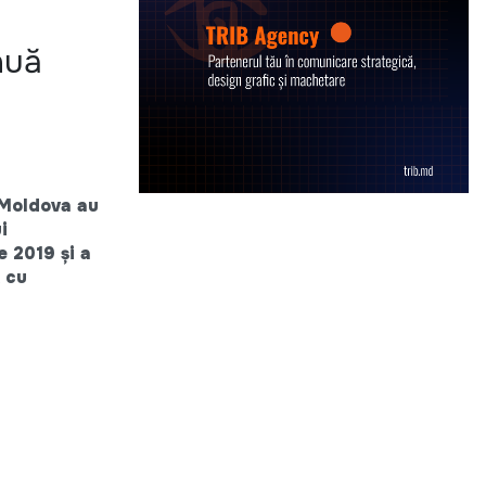
nuă
a Moldova au
i
e 2019 și a
t cu