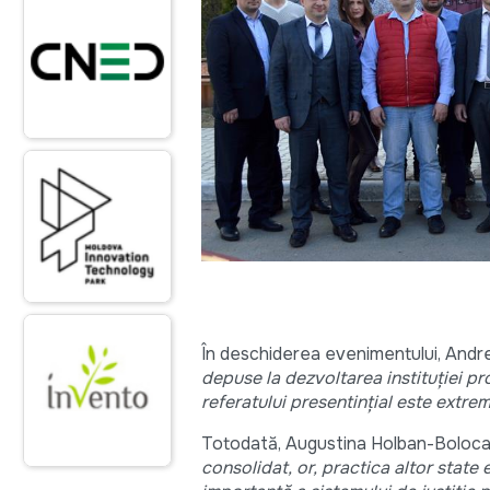
În deschiderea evenimentului, Andrei
depuse la dezvoltarea instituției pr
referatului presentințial este extre
Totodată, Augustina Holban-Boloca
consolidat, or, practica altor stat