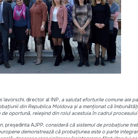
 Iavorschi, director al INP
, a salutat eforturile comune ale pa
obațiunii din Republica Moldova și a menționat că îmbunătățir
m de oportună, reieșind din rolul acestuia în cadrul procesului
n, președinta AJPP,
consideră că sistemul de probațiune tre
e europene demonstrează că probațiunea este o parte integra