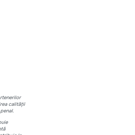
rtenerilor
ea calității
 penal.
buie
ntă