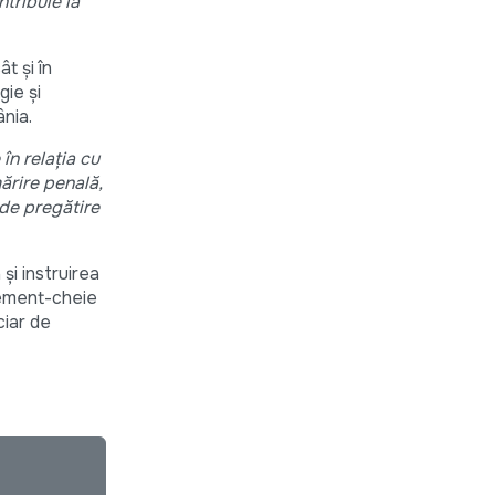
tribuie la
t și în
gie și
ânia.
în relația cu
mărire penală,
 de pregătire
și instruirea
element-cheie
ciar de