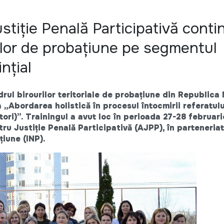
stiție Penală Participativă conti
rilor de probațiune pe segmentul
nțial
drul birourilor teritoriale de probațiune din Republic
a
„Abordarea holistică în procesul întocmirii referatulu
ori)”. Trainingul a avut loc în perioada 27-28 februari
ru Justiție Penală Participativă (AJPP), în parteneria
țiune (INP).