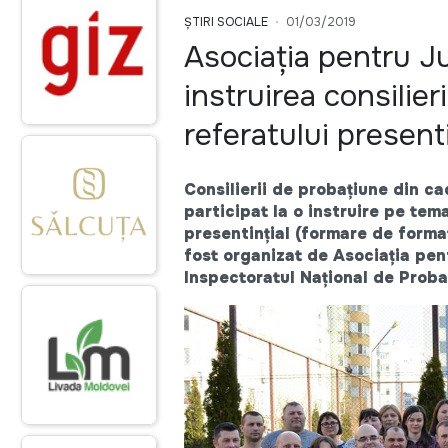
ȘTIRI SOCIALE
01/03/2019
Asociația pentru Ju
instruirea consilie
referatului presenti
Consilierii de probațiune din ca
participat la o instruire pe tem
presentințial (formare de format
fost organizat de Asociația pent
Inspectoratul Național de Proba