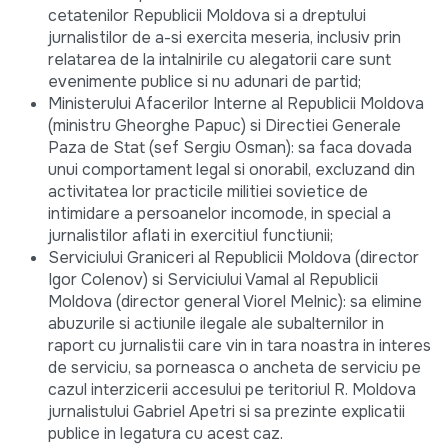
cetatenilor Republicii Moldova si a dreptului
jurnalistilor de a-si exercita meseria, inclusiv prin
relatarea de la intalnirile cu alegatorii care sunt
evenimente publice si nu adunari de partid;
Ministerului Afacerilor Interne al Republicii Moldova
(ministru Gheorghe Papuc) si Directiei Generale
Paza de Stat (sef Sergiu Osman): sa faca dovada
unui comportament legal si onorabil, excluzand din
activitatea lor practicile militiei sovietice de
intimidare a persoanelor incomode, in special a
jurnalistilor aflati in exercitiul functiunii;
Serviciului Graniceri al Republicii Moldova (director
Igor Colenov) si Serviciului Vamal al Republicii
Moldova (director general Viorel Melnic): sa elimine
abuzurile si actiunile ilegale ale subalternilor in
raport cu jurnalistii care vin in tara noastra in interes
de serviciu, sa porneasca o ancheta de serviciu pe
cazul interzicerii accesului pe teritoriul R. Moldova
jurnalistului Gabriel Apetri si sa prezinte explicatii
publice in legatura cu acest caz.