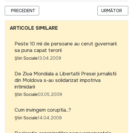
ARTICOL PRECEDENT: CUI II PASA DE ALEGATORI? CINE SE T
ARTICOLUL URM
PRECEDENT
URMĂTOR
ARTICOLE SIMILARE
Peste 10 mii de persoane au cerut guvernarii
sa puna capat terorii
Știri Sociale
13.04.2009
De Ziua Mondiala a Libertatii Presei jurnalistii
din Moldova s-au solidarizat impotriva
intimidarii
Știri Sociale
03.05.2009
Cum invingem coruptia...?
Știri Sociale
14.04.2009