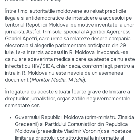
Între timp, autoritatile moldovene au reluat practicile
ilegale si antidemocratice de interzicere a accesului pe
teritoriul Republicii Moldova, pe motive inventate, a unor
jurnalisti. Astfel, trimisului special al Agentiei Agerpress,
Gabriel Apetri, care urma sa relateze despre campania
electorala si alegerile parlamentare anticipate din 29
iulie, i s-a interzis accesul in R. Moldova, invocandu-se
ca nu are adeverinta medicala care sa ateste ca nu este
infectat cu HIV/SIDA, chiar daca, conform legii, pentru a
intra in R. Moldova nu este nevoie de un asemenea
document (
Monitor Media, 14 iulie
).
În legatura cu aceste situatii foarte grave de limitare a
drepturilor jurnalistilor, organizatiile neguvernamentale
semnatare cer:
Guvernului Republicii Moldova (prim-ministru Zinaida
Greceanii) si Partidului Comunistilor din Republica
Moldova (presedinte Vladimir Voronin): sa inceteze
limitarea dreptului constitutional la informatie al