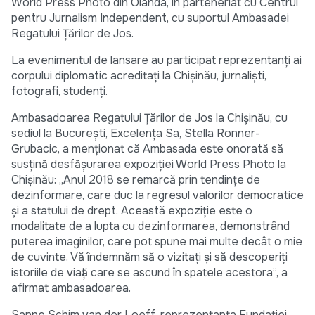
World Press Photo din Olanda, în parteneriat cu Centrul
pentru Jurnalism Independent, cu suportul Ambasadei
Regatului Țărilor de Jos.
La evenimentul de lansare au participat reprezentanți ai
corpului diplomatic acreditați la Chișinău, jurnaliști,
fotografi, studenți.
Ambasadoarea Regatului Țărilor de Jos la Chișinău, cu
sediul la București, Excelența Sa, Stella Ronner-
Grubacic, a menționat că Ambasada este onorată să
susțină desfășurarea expoziției World Press Photo la
Chișinău: „Anul 2018 se remarcă prin tendințe de
dezinformare, care duc la regresul valorilor democratice
și a statului de drept. Această expoziție este o
modalitate de a lupta cu dezinformarea, demonstrând
puterea imaginilor, care pot spune mai multe decât o mie
de cuvinte. Vă îndemnăm să o vizitați și să descoperiți
istoriile de viață care se ascund în spatele acestora”, a
afirmat ambasadoarea.
Sanne Schim van der Loeff, reprezentanta Fundației