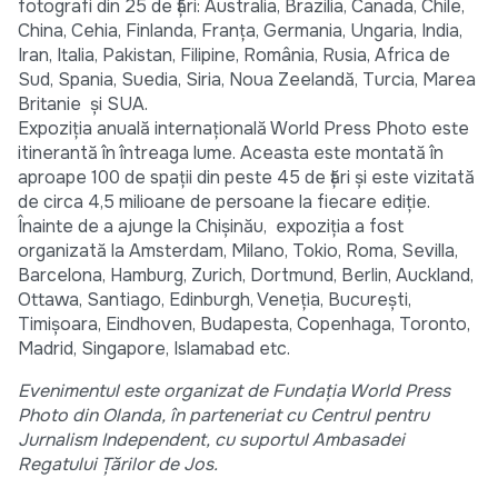
fotografi din 25 de țări: Australia, Brazilia, Canada, Chile,
China, Cehia, Finlanda, Franța, Germania, Ungaria, India,
Iran, Italia, Pakistan, Filipine, România, Rusia, Africa de
Sud, Spania, Suedia, Siria, Noua Zeelandă, Turcia, Marea
Britanie și SUA.
Expoziția anuală internațională World Press Photo este
itinerantă în întreaga lume. Aceasta este montată în
aproape 100 de spații din peste 45 de țări și este vizitată
de circa 4,5 milioane de persoane la fiecare ediție.
Înainte de a ajunge la Chișinău, expoziția a fost
organizată la Amsterdam, Milano, Tokio, Roma, Sevilla,
Barcelona, Hamburg, Zurich, Dortmund, Berlin, Auckland,
Ottawa, Santiago, Edinburgh, Veneția, București,
Timișoara, Eindhoven, Budapesta, Copenhaga, Toronto,
Madrid, Singapore, Islamabad etc.
Evenimentul este organizat de Fundația World Press
Photo din Olanda, în parteneriat cu Centrul pentru
Jurnalism Independent, cu suportul Ambasadei
Regatului Țărilor de Jos.