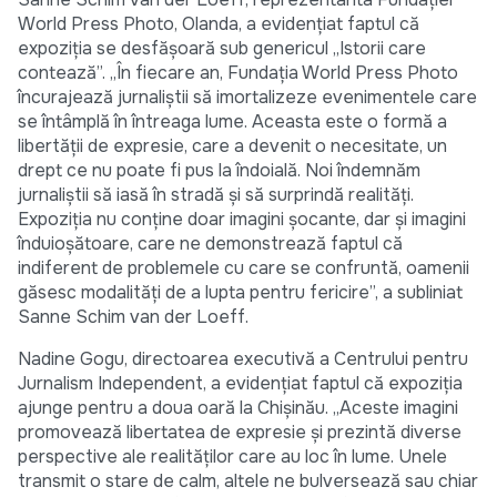
World Press Photo, Olanda, a evidențiat faptul că
expoziția se desfășoară sub genericul „Istorii care
contează”. „În fiecare an, Fundația World Press Photo
încurajează jurnaliștii să imortalizeze evenimentele care
se întâmplă în întreaga lume. Aceasta este o formă a
libertății de expresie, care a devenit o necesitate, un
drept ce nu poate fi pus la îndoială. Noi îndemnăm
jurnaliștii să iasă în stradă și să surprindă realități.
Expoziția nu conține doar imagini șocante, dar și imagini
înduioșătoare, care ne demonstrează faptul că
indiferent de problemele cu care se confruntă, oamenii
găsesc modalități de a lupta pentru fericire”, a subliniat
Sanne Schim van der Loeff.
Nadine Gogu, directoarea executivă a Centrului pentru
Jurnalism Independent, a evidențiat faptul că expoziția
ajunge pentru a doua oară la Chișinău. „Aceste imagini
promovează libertatea de expresie și prezintă diverse
perspective ale realităților care au loc în lume. Unele
transmit o stare de calm, altele ne bulversează sau chiar