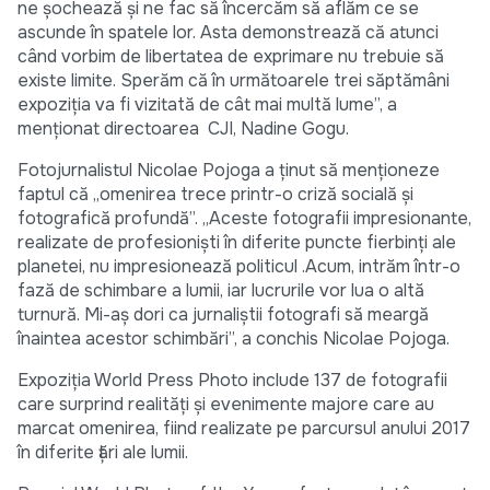
ne șochează și ne fac să încercăm să aflăm ce se
ascunde în spatele lor. Asta demonstrează că atunci
când vorbim de libertatea de exprimare nu trebuie să
existe limite. Sperăm că în următoarele trei săptămâni
expoziția va fi vizitată de cât mai multă lume”, a
menționat directoarea CJI, Nadine Gogu.
Fotojurnalistul Nicolae Pojoga a ținut să menționeze
faptul că „omenirea trece printr-o criză socială și
fotografică profundă”. „Aceste fotografii impresionante,
realizate de profesioniști în diferite puncte fierbinți ale
planetei, nu impresionează politicul .Acum, intrăm într-o
fază de schimbare a lumii, iar lucrurile vor lua o altă
turnură. Mi-aș dori ca jurnaliștii fotografi să meargă
înaintea acestor schimbări”, a conchis Nicolae Pojoga.
Expoziția World Press Photo include 137 de fotografii
care surprind realități și evenimente majore care au
marcat omenirea, fiind realizate pe parcursul anului 2017
în diferite țări ale lumii.