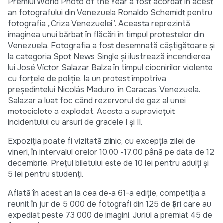
Premiul World Photo of the Year a fost acordat în acest
an fotografului din Venezuela Ronaldo Schemidt pentru
fotografia „Criza Venezuelei”. Aceasta reprezintă
imaginea unui bărbat în flăcări în timpul protestelor din
Venezuela. Fotografia a fost desemnată câștigătoare și
la categoria Spot News Single și ilustrează incendierea
lui José Víctor Salazar Balza în timpul ciocnirilor violente
cu forțele de poliție, la un protest împotriva
președintelui Nicolás Maduro, în Caracas, Venezuela.
Salazar a luat foc când rezervorul de gaz al unei
motociclete a explodat. Acesta a supraviețuit
incidentului cu arsuri de gradele I și II.
Expoziția poate fi vizitată zilnic, cu excepția zilei de
vineri, în intervalul orelor 10.00 -17.00 până pe data de 12
decembrie. Prețul biletului este de 10 lei pentru adulți și
5 lei pentru studenți.
Aflată în acest an la cea de-a 61-a ediție, competiția a
reunit în jur de 5 000 de fotografi din 125 de țări care au
expediat peste 73 000 de imagini. Juriul a premiat 45 de