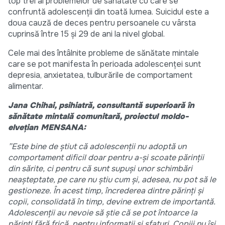
top trei al problemelor de sănătate cu care se
confruntă adolescenții din toată lumea. Suicidul este a
doua cauză de deces pentru persoanele cu vârsta
cuprinsă între 15 și 29 de ani la nivel global.
Cele mai des întâlnite probleme de sănătate mintale
care se pot manifesta în perioada adolescenței sunt
depresia, anxietatea, tulburările de comportament
alimentar.
Jana Chihai, psihiatră, consultantă superioară în
sănătate mintală comunitară, proiectul moldo-
elvețian MENSANA:
”Este bine de ştiut că adolescenții nu adoptă un
comportament dificil doar pentru a-şi scoate părinţii
din sărite, ci pentru că sunt supuși unor schimbări
neașteptate, pe care nu ştiu cum și, adesea, nu pot să le
gestioneze. În acest timp, încrederea dintre părinţi şi
copii, consolidată în timp, devine extrem de importantă.
Adolescenții au nevoie să ştie că se pot întoarce la
părinți fără frică, pentru informații şi sfaturi. Copiii nu îşi