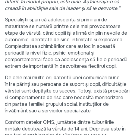
diferit, în modul propriu, este bine. Aș încuraja-o să
creadă în abilitățile sale de leader și să le dezvolte.”
Specialiștii spun că adolescența și primii ani de
maturitate se numără printre cele mai provocatoare
etape de vârstă, când copiii își afirmă din plin nevoile de
autonomie, identitate de sine, intimitate și explorarea.
Complexitatea schimbărilor care au loc în această
perioadă la nivel fizic, psihic, emoțional și
comportamental face ca adolescența să fie o perioadă
extrem de importantă în dezvoltarea fiecărui copil.
De cele mai multe ori, datorită unei comunicări bune
între părinți sau persoana de suport și copil, dificultățile
vârstei sunt depășite cu succes. Totuși, există provocări
și comportamente de risc care necesită monitorizare
din partea familiei, grupului social, instituțiilor de
învățământ sau a serviciilor specializate.
Conform datelor OMS, jumătate dintre tulburările
mintale debutează la vârsta de 14 ani. Depresia este în