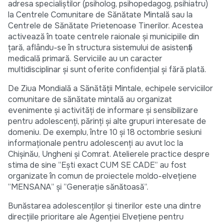
adresa specialiștilor (psiholog, psihopedagog, psihiatru)
la Centrele Comunitare de Sănătate Mintală sau la
Centrele de Sănătate Prietenoase Tinerilor. Acestea
activează în toate centrele raionale și municipiile din
țară, aflându-se în structura sistemului de asistență
medicală primară. Serviciile au un caracter
multidisciplinar și sunt oferite confidențial și fără plată.
De Ziua Mondială a Sănătății Mintale, echipele serviciilor
comunitare de sănătate mintală au organizat
evenimente și activități de informare și sensibilizare
pentru adolescenți, părinți și alte grupuri interesate de
domeniu. De exemplu, între 10 și 18 octombrie sesiuni
informaționale pentru adolescenți au avut loc la
Chișinău, Ungheni și Comrat. Atelierele practice despre
stima de sine ”Ești exact CUM SE CADE” au fost
organizate în comun de proiectele moldo-elvețiene
”MENSANA” și ”Generație sănătoasă”.
Bunăstarea adolescenților și tinerilor este una dintre
direcțiile prioritare ale Agenției Elvețiene pentru