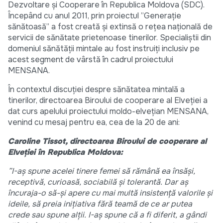
Dezvoltare și Cooperare în Republica Moldova (SDC).
Începând cu anul 2011, prin proiectul ”Generație
sănătoasă” a fost creată și extinsă o rețea națională de
servicii de sănătate prietenoase tinerilor. Specialiștii din
domeniul sănătății mintale au fost instruiți inclusiv pe
acest segment de vârstă în cadrul proiectului
MENSANA.
În contextul discuției despre sănătatea mintală a
tinerilor, directoarea Biroului de cooperare al Elveției a
dat curs apelului proiectului moldo-elvețian MENSANA,
venind cu mesaj pentru ea, cea de la 20 de ani:
Caroline Tissot, directoarea Biroului de cooperare al
Elveției în Republica Moldova:
”I-aș spune acelei tinere femei să rămână ea însăși,
receptivă, curioasă, sociabilă și tolerantă. Dar aș
încuraja-o să-și apere cu mai multă insistență valorile și
ideile, să preia inițiativa fără teamă de ce ar putea
crede sau spune alții. I-aș spune că a fi diferit, a gândi