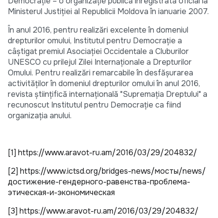
Democrație – o organizație publică înregistrată oficial la
Ministerul Justiției al Republicii Moldova în ianuarie 2007.
În anul 2016, pentru realizări excelente în domeniul
drepturilor omului, Institutul pentru Democrație a
câștigat premiul Asociației Occidentale a Cluburilor
UNESCO cu prilejul Zilei Internaționale a Drepturilor
Omului. Pentru realizări remarcabile în desfășurarea
activităților în domeniul drepturilor omului în anul 2016,
revista științifică internațională "Supremația Dreptului" a
recunoscut Institutul pentru Democrație ca fiind
organizația anului.
[1]
https://www.aravot-ru.am/2016/03/29/204832/
[2]
https://www.ictsd.org/bridges-news/мосты/news/
достижение-гендерного-равенства-проблема-
этическая-и-экономическая
[3]
https://www.aravot-ru.am/2016/03/29/204832/