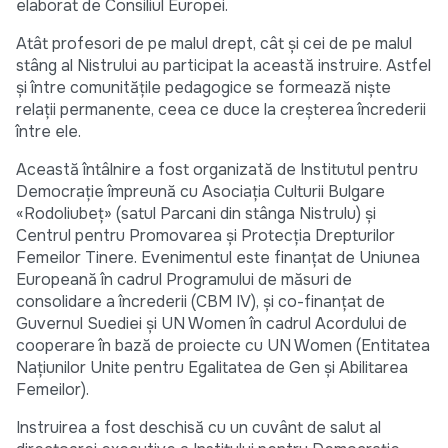
elaborat de Consiliul Europei.
Atât profesori de pe malul drept, cât și cei de pe malul
stâng al Nistrului au participat la această instruire. Astfel
și între comunitățile pedagogice se formează niște
relații permanente, ceea ce duce la creșterea încrederii
între ele.
Această întâlnire a fost organizată de Institutul pentru
Democrație împreună cu Asociația Culturii Bulgare
«Rodoliubeț» (satul Parcani din stânga Nistrulu) și
Centrul pentru Promovarea și Protecția Drepturilor
Femeilor Tinere. Evenimentul este finanțat de Uniunea
Europeană în cadrul Programului de măsuri de
consolidare a încrederii (CBM IV), și co-finanțat de
Guvernul Suediei și UN Women în cadrul Acordului de
cooperare în bază de proiecte cu UN Women (Entitatea
Națiunilor Unite pentru Egalitatea de Gen și Abilitarea
Femeilor).
Instruirea a fost deschisă cu un cuvânt de salut al