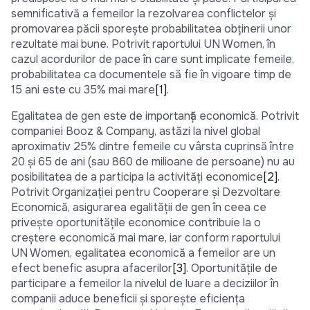
semnificativă a femeilor la rezolvarea conflictelor și
promovarea păcii sporește probabilitatea obținerii unor
rezultate mai bune. Potrivit raportului UN Women, în
cazul acordurilor de pace în care sunt implicate femeile,
probabilitatea ca documentele să fie în vigoare timp de
15 ani este cu 35% mai mare
[1]
.
Egalitatea de gen este de importanță economică. Potrivit
companiei Booz & Company, astăzi la nivel global
aproximativ 25% dintre femeile cu vârsta cuprinsă între
20 și 65 de ani (sau 860 de milioane de persoane) nu au
posibilitatea de a participa la activități economice
[2]
.
Potrivit Organizației pentru Cooperare și Dezvoltare
Economică, asigurarea egalității de gen în ceea ce
privește oportunitățile economice contribuie la o
creștere economică mai mare, iar conform raportului
UN Women, egalitatea economică a femeilor are un
efect benefic asupra afacerilor
[3]
. Oportunitățile de
participare a femeilor la nivelul de luare a deciziilor în
companii aduce beneficii și sporește eficiența