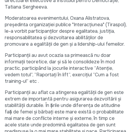
directoarei executive a Institului pentru Democrație,
Tatiana Sergheeva.
Moderatoarea evenimentului, Oxana Alistratova,
președinta organizației publice "Interacțiunea" (Tiraspol),
le-a vorbit participanților despre egalitatea, justiția,
responsabilitatea și dezvoltarea abilităților de
promovare a egalității de gen și a lidership-ului femeilor.
Participanții au avut ocazia sa primească nu doar
informații teoretice, dar și să le consolideze în mod
practic, participând la jocurile interactive ”Atenție,
vedem totul”, ”Raportați în lift”, exercițiul ”Cum a fost
training-ul” etc .
Participanții au aflat ca atingerea egalității de gen este
extrem de importantă pentru asigurarea dezvoltării și
stabilității durabile. În țările unde diferența de atitudine
față de femei și bărbați este mare există o probabilitate
mai mare de conflicte interne și externe, în timp ce
acele state unde predomină egalitatea de gen sunt
predispuse la o mai mare stabilitate și pace. Participarea