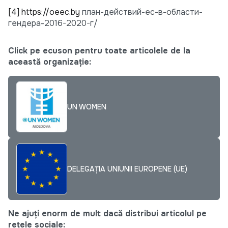
[4]
https://oeec.by
план-действий-ес-в-области-
гендера-2016-2020-г/
Click pe ecuson pentru toate articolele de la
această organizație:
UN WOMEN
DELEGAȚIA UNIUNII EUROPENE (UE)
Ne ajuți enorm de mult dacă distribui articolul pe
rețele sociale: