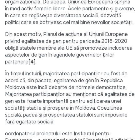
organizațională. De aceea, Uniunea Europeană sprijină
în mod activ femeile lidere. Acele parlamente și guverne,
în care se regăsește diversitatea socială, dezvoltă
politici care se potrivesc cel mai bine nevoilor societății.
Din acest motiv, Planul de acțiune al Uniunii Europene
privind egalitatea de gen pentru perioada 2016-2020
obligă statele membre ale UE să promoveze includerea
aspectelor de gen în agendele guvernelor țărilor
partenere
[4]
.
În timpul instuirii, majoritatea participanților au fost de
acord că, din păcate, egalitatea de gen în Republica
Moldova este încă departe de normele democratice.
Majoritatea participanților au menționat că egalitatea de
gen este foarte importantă pentru edificarea unei
societăți stabile și prospere în Moldova. Coeziunea
socială, pacea și prosperitatea statului sunt imposibile
fără egalitate socială.
oordonatorul proiectului este Institutul pentru