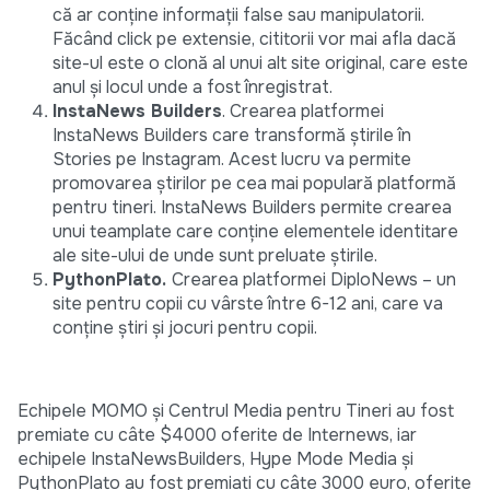
că ar conține informații false sau manipulatorii.
Făcând click pe extensie, cititorii vor mai afla dacă
site-ul este o clonă al unui alt site original, care este
anul și locul unde a fost înregistrat.
InstaNews Builders
. Crearea platformei
InstaNews Builders care transformă știrile în
Stories pe Instagram. Acest lucru va permite
promovarea știrilor pe cea mai populară platformă
pentru tineri. InstaNews Builders permite crearea
unui teamplate care conţine elementele identitare
ale site-ului de unde sunt preluate ştirile.
PythonPlato.
Crearea platformei DiploNews – un
site pentru copii cu vârste între 6-12 ani, care va
conține știri și jocuri pentru copii.
Echipele MOMO şi Centrul Media pentru Tineri au fost
premiate cu câte $4000 oferite de Internews, iar
echipele InstaNewsBuilders, Hype Mode Media și
PythonPlato au fost premiați cu câte 3000 euro, oferite