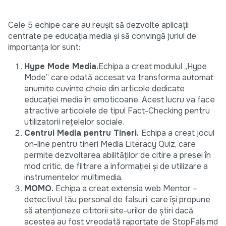
Cele 5 echipe care au reușit să dezvolte aplicații
centrate pe educația media și să convingă juriul de
importanța lor sunt:
Hype Mode Media.
Echipa a creat modulul „Hype
Mode” care odată accesat va transforma automat
anumite cuvinte cheie din articole dedicate
educației media în emoticoane. Acest lucru va face
atractive articolele de tipul Fact-Checking pentru
utilizatorii rețelelor sociale.
Centrul Media pentru Tineri.
Echipa a creat jocul
on-line pentru tineri Media Literacy Quiz, care
permite dezvoltarea abilităților de citire a presei în
mod critic, de filtrare a informației și de utilizare a
instrumentelor multimedia.
MOMO.
Echipa a creat extensia web Mentor –
detectivul tău personal de falsuri, care își propune
să atenționeze cititorii site-urilor de știri dacă
acestea au fost vreodată raportate de StopFals.md