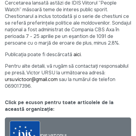
Cercetarea lansată astăzi de IDIS Viitorul ”People
Watch” măsoară teme de interes public sporit.
Chestionarul a inclus totodată și o serie de chestiuni ce
se referă preferințele politice ale moldovenilor. Sondajul
național a fost administrat de Compania CBS Axa în
perioada 7 - 25 aprilie pe un eșantion de 1091 de
persoane cu o marjă de eroare de plus, minus 2,8%.
Publicația poate fi descărcată
aici
.
Pentru alte detalii, vă rugăm să contactaţi responsabilul
pe presă, Victor URSU la următoarea adresă:
ursu.victoor@gmail.com
sau la numărul de telefon
069017396.
Click pe ecuson pentru toate articolele de la
această organizație:
IDIS VIITORUL