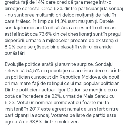
greșită față de 14% care cred că țara merge într-o
direcție corectă. Circa 62% dintre participanţii la sondaj
- nu sunt prea mulțumiți ori deloc mulțumiți de felul în
care trăiesc, în timp ce 14,3% sunt mulțumiți. Datele
sondajului mai arată că sărăcia a crescut în ultimii ani,
astfel încât cca 73,6% din cei chestionați sunt în pragul
disperării, urmare a mijloacelor precare de existență și
8,2% care se găsesc bine plasați în vârful piramidei
bunăstării.
Evoluțiile politice arată și anumite surpize. Sondajul
relevă că 54,5% din populație nu are încredere nici într-
un politician cunoscut din Republica Moldova, de două
ori mai mare față de ratingul celui mai popular politician.
Dintre politicienii actuali, Igor Dodon se menține cu o
cotă de încredere de 22%, urmat de Maia Sandu cu
6,2%. Votul uninominal, promovat cu foarte multă
insistență în 2017 este agreat numai de un sfert dintre
participanții la sondaj. Votarea pe liste de partid este
agreată de 33,8% dintre moldoveni.