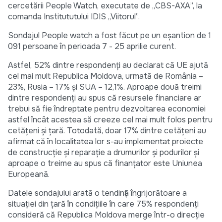
cercetării People Watch, executate de „CBS-AXA”, la
comanda Institututului IDIS „Viitorul”.
Sondajul People watch a fost făcut pe un eșantion de 1
091 persoane în perioada 7 - 25 aprilie curent.
Astfel, 52% dintre respondenți au declarat că UE ajută
cel mai mult Republica Moldova, urmată de România –
23%, Rusia – 17% și SUA – 12,1%. Aproape două treimi
dintre respondenți au spus că resursele financiare ar
trebui să fie îndreptate pentru dezvoltarea economiei
astfel încât acestea să creeze cel mai mult folos pentru
cetățeni și țară. Totodată, doar 17% dintre cetățeni au
afirmat că în localitatea lor s-au implementat proiecte
de construcție și reparație a drumurilor și podurilor și
aproape o treime au spus că finanțator este Uniunea
Europeană.
Datele sondajului arată o tendință îngrijorătoare a
situației din țară în condițiile în care 75% respondenți
consideră că Republica Moldova merge într-o direcție