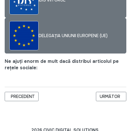
DELEGAȚIA UNIUNII EUROPENE (UE)
Ne ajuți enorm de mult dacă distribui articolul pe
rețele sociale:
ARTICOL PRECEDENT: CLUB DE PRESĂ: „ SECURITATEA ONLIN
ARTICOLUL URM
PRECEDENT
URMĂTOR
2026 CIVIC DIGITAL SOLUTIONS