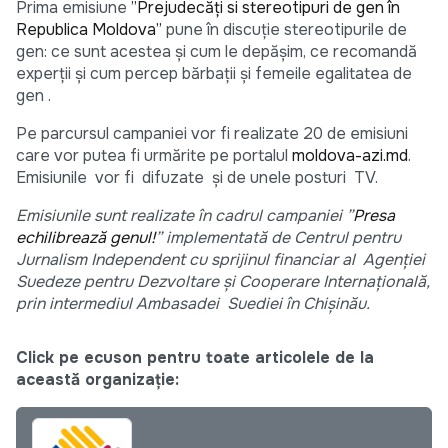
Prima emisiune
”Prejudecăți si stereotipuri de gen în
Republica Moldova”
pune în discuție stereotipurile de
gen: ce sunt acestea și cum le depășim, ce recomandă
experții și cum percep bărbații și femeile egalitatea de
gen .
Pe parcursul campaniei vor fi realizate 20 de emisiuni
care vor putea fi urmărite pe portalul
moldova-azi.md
.
Emisiunile vor fi difuzate și de unele posturi TV.
Emisiunile sunt realizate în cadrul campaniei ”
Presa
echilibrează genul!
” implementată de Centrul pentru
Jurnalism Independent cu sprijinul financiar al Agenției
Suedeze pentru Dezvoltare și Cooperare Internațională,
prin intermediul Ambasadei Suediei în Chișinău.
Click pe ecuson pentru toate articolele de la
această organizație: