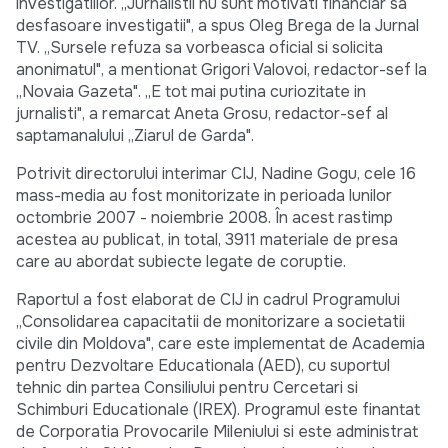
investigatiilor. „Jurnalistii nu sunt motivati financiar sa
desfasoare investigatii", a spus Oleg Brega de la Jurnal
TV. „Sursele refuza sa vorbeasca oficial si solicita
anonimatul", a mentionat Grigori Valovoi, redactor-sef la
„Novaia Gazeta". „E tot mai putina curiozitate in
jurnalisti", a remarcat Aneta Grosu, redactor-sef al
saptamanalului „Ziarul de Garda".
Potrivit directorului interimar CIJ, Nadine Gogu, cele 16
mass-media au fost monitorizate in perioada lunilor
octombrie 2007 - noiembrie 2008. În acest rastimp
acestea au publicat, in total, 3911 materiale de presa
care au abordat subiecte legate de coruptie.
Raportul a fost elaborat de CIJ in cadrul Programului
„Consolidarea capacitatii de monitorizare a societatii
civile din Moldova", care este implementat de Academia
pentru Dezvoltare Educationala (AED), cu suportul
tehnic din partea Consiliului pentru Cercetari si
Schimburi Educationale (IREX). Programul este finantat
de Corporatia Provocarile Mileniului si este administrat