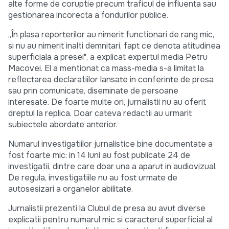
alte forme de coruptie precum traficul de influenta sau
gestionarea incorecta a fondurilor publice.
„În plasa reporterilor au nimerit functionari de rang mic,
si nu au nimerit inalti demnitari, fapt ce denota atitudinea
superficiala a presei", a explicat expertul media Petru
Macovei. El a mentionat ca mass-media s-a limitat la
reflectarea declaratiilor lansate in conferinte de presa
sau prin comunicate, diseminate de persoane
interesate. De foarte multe ori, jurnalistii nu au oferit
dreptul la replica. Doar cateva redactii au urmarit
subiectele abordate anterior.
Numarul investigatiilor jurnalistice bine documentate a
fost foarte mic: in 14 luni au fost publicate 24 de
investigatii, dintre care doar una a aparut in audiovizual.
De regula, investigatiile nu au fost urmate de
autosesizari a organelor abilitate.
Jurnalistii prezenti la Clubul de presa au avut diverse
explicatii pentru numarul mic si caracterul superficial al