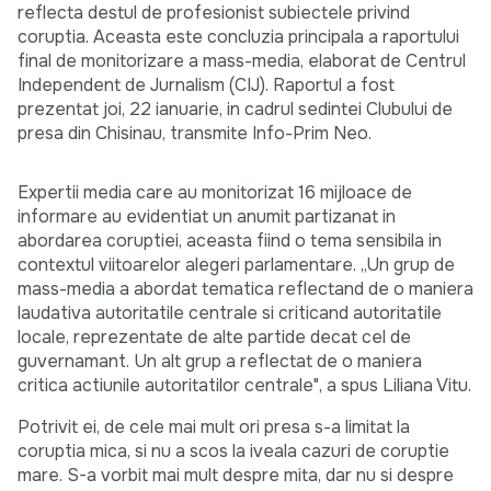
reflecta destul de profesionist subiectele privind
coruptia. Aceasta este concluzia principala a raportului
final de monitorizare a mass-media, elaborat de Centrul
Independent de Jurnalism (CIJ). Raportul a fost
prezentat joi, 22 ianuarie, in cadrul sedintei Clubului de
presa din Chisinau, transmite Info-Prim Neo.
Expertii media care au monitorizat 16 mijloace de
informare au evidentiat un anumit partizanat in
abordarea coruptiei, aceasta fiind o tema sensibila in
contextul viitoarelor alegeri parlamentare. „Un grup de
mass-media a abordat tematica reflectand de o maniera
laudativa autoritatile centrale si criticand autoritatile
locale, reprezentate de alte partide decat cel de
guvernamant. Un alt grup a reflectat de o maniera
critica actiunile autoritatilor centrale", a spus Liliana Vitu.
Potrivit ei, de cele mai mult ori presa s-a limitat la
coruptia mica, si nu a scos la iveala cazuri de coruptie
mare. S-a vorbit mai mult despre mita, dar nu si despre