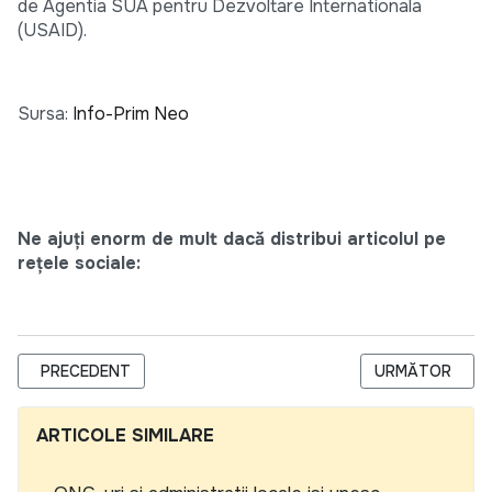
de Agentia SUA pentru Dezvoltare Internationala
(USAID).
Sursa:
Info-Prim Neo
Ne ajuți enorm de mult dacă distribui articolul pe
rețele sociale:
ARTICOL PRECEDENT: VIITORUL PARLAMENT VA AVEA MISIUNEA
ARTICOLUL URM
PRECEDENT
URMĂTOR
ARTICOLE SIMILARE