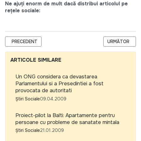
Ne ajuți enorm de mult dacă distribui articolul pe
rețele sociale:
ARTICOL PRECEDENT: MEMBRII API DECLARA CA VOR REFLE
ARTICOLUL URM
PRECEDENT
URMĂTOR
ARTICOLE SIMILARE
Un ONG considera ca devastarea
Parlamentului si a Presedintiei a fost
provocata de autoritati
Știri Sociale
09.04.2009
Proiect-pilot la Balti: Apartamente pentru
persoane cu probleme de sanatate mintala
Știri Sociale
21.01.2009