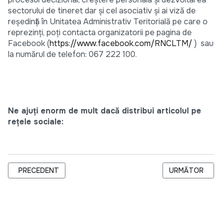
sectorului de tineret dar şi cel asociativ şi ai viză de
reședință în Unitatea Administrativ Teritorială pe care o
reprezinți, poți contacta organizatorii pe pagina de
Facebook (
https://www.facebook.com/RNCLTM/
) sau
la numărul de telefon: 067 222 100.
Ne ajuți enorm de mult dacă distribui articolul pe
rețele sociale:
ARTICOL PRECEDENT: APEL DE PARTICIPARE PENTRU PROIEC
ARTICOLUL URMĂ
PRECEDENT
URMĂTOR