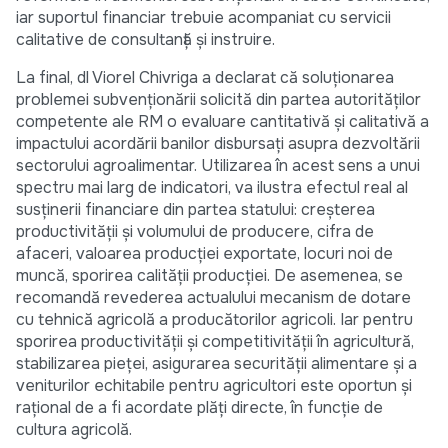
iar suportul financiar trebuie acompaniat cu servicii
calitative de consultanță și instruire.
La final, dl Viorel Chivriga a declarat că soluționarea
problemei subvenționării solicită din partea autorităților
competente ale RM o evaluare cantitativă și calitativă a
impactului acordării banilor disbursați asupra dezvoltării
sectorului agroalimentar. Utilizarea în acest sens a unui
spectru mai larg de indicatori, va ilustra efectul real al
susținerii financiare din partea statului: creșterea
productivității și volumului de producere, cifra de
afaceri, valoarea producției exportate, locuri noi de
muncă, sporirea calității producției. De asemenea, se
recomandă revederea actualului mecanism de dotare
cu tehnică agricolă a producătorilor agricoli. Iar pentru
sporirea productivităţii şi competitivităţii în agricultură,
stabilizarea pieţei, asigurarea securităţii alimentare şi a
veniturilor echitabile pentru agricultori este oportun și
rațional de a fi acordate plăţi directe, în funcţie de
cultura agricolă.