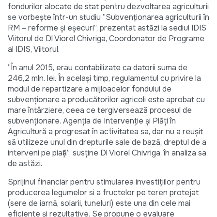
fondurilor alocate de stat pentru dezvoltarea agriculturii
se vorbește într-un studiu ”Subvenționarea agriculturii în
RM – reforme și eșecuri”, prezentat astăzi la sediul IDIS
Viitorul de Dl Viorel Chivriga, Coordonator de Programe
al IDIS, Viitorul.
”În anul 2015, erau contabilizate ca datorii suma de
246,2 mln. lei. În același timp, regulamentul cu privire la
modul de repartizare a mijloacelor fondului de
subvenţionare a producătorilor agricoli este aprobat cu
mare întârziere, ceea ce tergiversează procesul de
subvenționare. Agenția de Intervenție și Plăți în
Agricultură a progresat în activitatea sa, dar nu a reușit
să utilizeze unul din drepturile sale de bază, dreptul de a
interveni pe piață”, susține Dl Viorel Chivriga, în analiza sa
de astăzi.
Sprijinul financiar pentru stimularea investiţiilor pentru
producerea legumelor si a fructelor pe teren protejat
(sere de iarnă, solarii, tuneluri) este una din cele mai
eficiente și rezultative. Se propune o evaluare