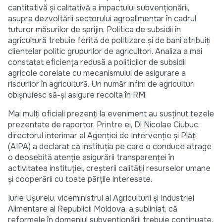
cantitativă și calitativă a impactului subvenționării,
asupra dezvoltării sectorului agroalimentar în cadrul
tuturor măsurilor de sprijin. Politica de subsidii în
agricultură trebuie ferită de politizare și de bani atribuiți
clientelar politic grupurilor de agricultori. Analiza a mai
constatat eficiența redusă a politicilor de subsidii
agricole corelate cu mecanismului de asigurare a
riscurilor în agricultură. Un număr infim de agriculturi
obișnuiesc să-și asigure recolta în RM.
Mai mulți oficiali prezenți la eveniment au susținut tezele
prezentate de raportor. Printre ei, Dl Nicolae Ciubuc,
directorul interimar al Agenției de Intervenție și Plăți
(AIPA) a declarat că instituția pe care o conduce atrage
o deosebită atenție asigurării transparenței în
activitatea instituției, creșterii calității resurselor umane
și cooperării cu toate părțile interesate.
Iurie Ușurelu, viceministrul al Agriculturii şi Industriei
Alimentare al Republicii Moldova, a subliniat, că
reformele în domeniul subvenționării trebuie continuate,