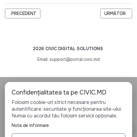
ARTICOL PRECEDENT: AGRICULTORII, USCAȚI DE CRIZĂ, ÎN 
ARTICOLUL URM
PRECEDENT
URMĂTOR
2026 CIVIC DIGITAL SOLUTIONS
Email: support@portal.civic.md
Confidențialitatea ta pe CIVIC.MD
Folosim cookie-uri strict necesare pentru
autentificare, securitate și funcționarea site-ului.
Numai cu acordul tău folosim servicii opționale.
Nota de informare
⚙ Confidențialitate