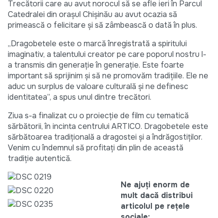
Trecătorii care au avut norocul să se afle ieri în Parcul
Catedralei din orașul Chișinău au avut ocazia să
primească o felicitare și să zâmbească o dată în plus.
„Dragobetele este o marcă înregistrată a spiritului
imaginativ, a talentului creator pe care poporul nostru l-
a transmis din generaţie în generaţie. Este foarte
important să sprijinim şi să ne promovăm tradiţiile. Ele ne
aduc un surplus de valoare culturală şi ne definesc
identitatea”, a spus unul dintre trecători.
Ziua s-a finalizat cu o proiecție de film cu tematică
sărbătorii, în incinta centrului ARTICO. Dragobetele este
sărbătoarea tradițională a dragostei și a îndrăgostiţilor.
Venim cu îndemnul să profitaţi din plin de această
tradiţie autentică.
Ne ajuți enorm de
mult dacă distribui
articolul pe rețele
sociale: