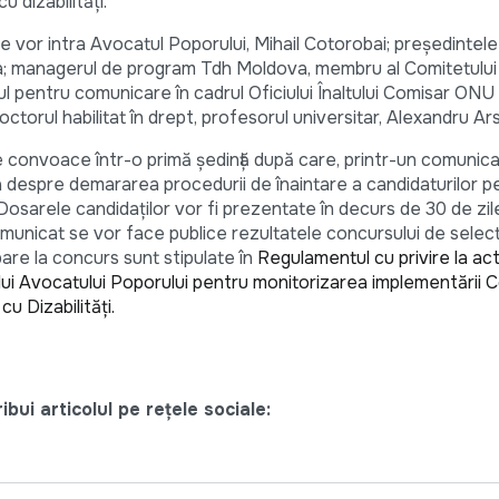
 dizabilități.
 vor intra Avocatul Poporului, Mihail Cotorobai; preşedintele
cea; managerul de program Tdh Moldova, membru al Comitetulu
tul pentru comunicare în cadrul Oficiului Înaltului Comisar ONU
octorul habilitat în drept, profesorul universitar, Alexandru Ars
convoace într-o primă şedinţă după care, printr-un comunica
despre demararea procedurii de înaintare a candidaturilor pe
 Dosarele candidaţilor vor fi prezentate în decurs de 30 de zil
comunicat se vor face publice rezultatele concursului de selecta
cipare la concurs sunt stipulate în
Regulamentul cu privire la act
ciului Avocatului Poporului pentru monitorizarea implementării 
u Dizabilități.
bui articolul pe rețele sociale: