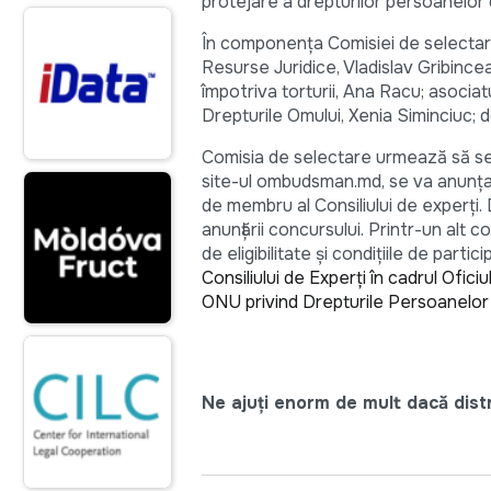
protejare a drepturilor persoanelor cu
În componenţa Comisiei de selectare
Resurse Juridice, Vladislav Gribin
împotriva torturii, Ana Racu; asocia
Drepturile Omului, Xenia Siminciuc; d
Comisia de selectare urmează să se 
site-ul ombudsman.md, se va anunţa 
de membru al Consiliului de experţi.
anunţării concursului. Printr-un alt 
de eligibilitate şi condiţiile de parti
Consiliului de Experți în cadrul Ofi
ONU privind Drepturile Persoanelor c
Ne ajuți enorm de mult dacă distri