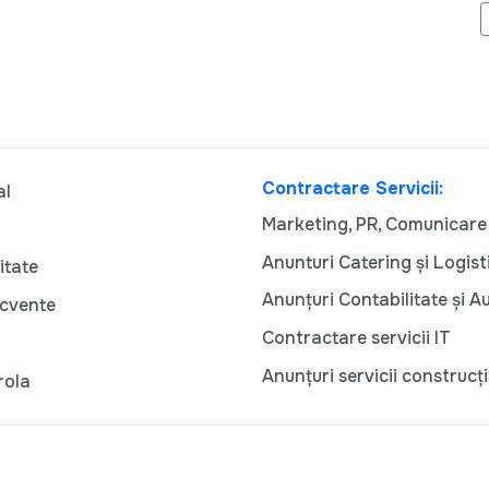
EVA TE IUBEȘTE!
Contractare Servicii:
al
Marketing, PR, Comunicare
Anunturi Catering și Logist
itate
Anunțuri Contabilitate și A
ecvente
Contractare servicii IT
Anunțuri servicii construcți
rola