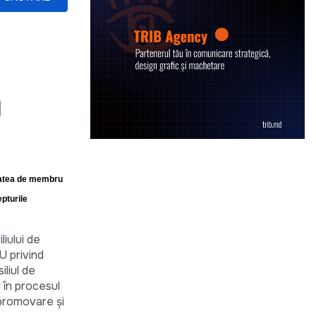
d
itatea de membru
pturile
iului de
U privind
liul de
i în procesul
 promovare și