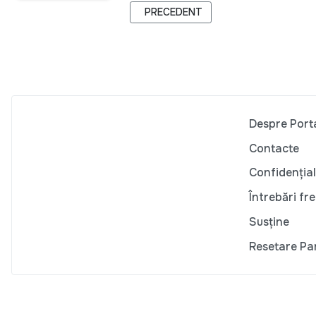
ARTICOL PRECEDENT: ZÎMBEȘTE-CIN
PRECEDENT
Despre Port
Contacte
Confidențial
Întrebări fr
Susține
Resetare Pa