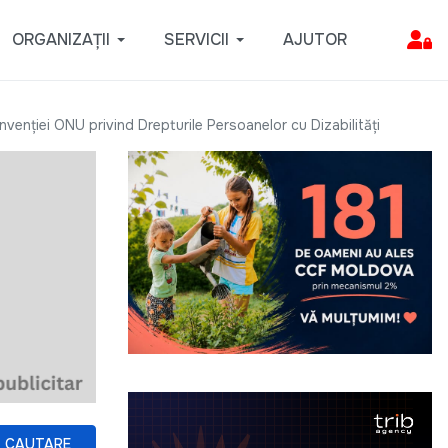
ORGANIZAȚII
SERVICII
AJUTOR
nvenţiei ONU privind Drepturile Persoanelor cu Dizabilităţi
CAUTARE