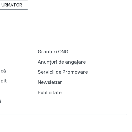
ARTICOLUL URMĂTOR: RUSIA ȘI MOLDOVA AU OBLIGAȚIA SĂ ÎNT
URMĂTOR
Granturi ONG
Anunțuri de angajare
ică
Servicii de Promovare
udit
Newsletter
Publicitate
i