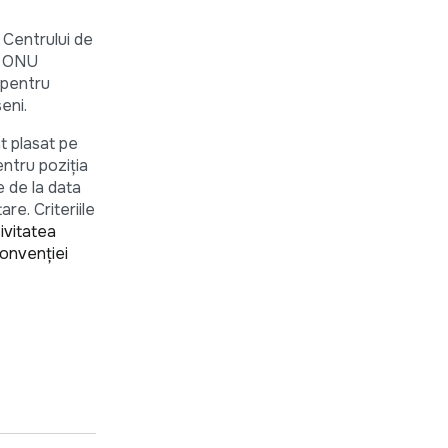
 Centrului de
i ONU
 pentru
eni.
t plasat pe
ntru poziţia
e de la data
re. Criteriile
ivitatea
Convenției