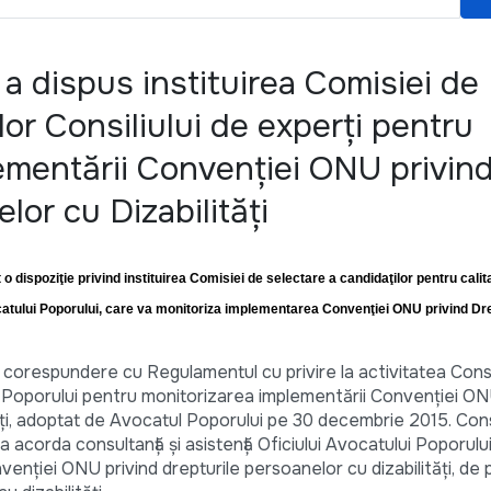
a dispus instituirea Comisiei de
or Consiliului de experţi pentru
ementării Convenţiei ONU privin
lor cu Dizabilităţi
o dispoziţie privind instituirea Comisiei de selectare a candidaţilor pentru cal
vocatului Poporului, care va monitoriza implementarea Convenţiei ONU privind Dre
corespundere cu Regulamentul cu privire la activitatea Consil
ui Poporului pentru monitorizarea implementării Convenției ON
ți, adoptat de Avocatul Poporului pe 30 decembrie 2015. Consi
 a acorda consultanță și asistență Oficiului Avocatului Poporulu
venției ONU privind drepturile persoanelor cu dizabilități, de