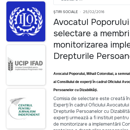
ȘTIRI SOCIALE
25/02/2016
Avocatul Poporului 
selectare a membril
monitorizarea impl
Drepturile Persoane
Avocatul Poporului, Mihail Cotorobai, a semnat 
al Consiliului de experţi în cadrul Oficiului A
Persoanelor cu Dizabilităţi.
Comisia de selectare este creată în 
Experți în cadrul Oficiului Avocatul
Drepturile Persoanelor cu Dizabilită
experți urmează a fi instituit pentru
de monitorizare a implementării Con