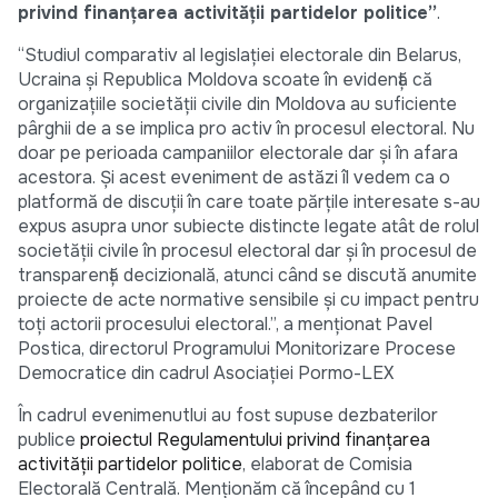
privind finanțarea activității partidelor politice”
.
“Studiul comparativ al legislației electorale din Belarus,
Ucraina şi Republica Moldova scoate în evidență că
organizațiile societăţii civile din Moldova au suficiente
pârghii de a se implica pro activ în procesul electoral. Nu
doar pe perioada campaniilor electorale dar şi în afara
acestora. Şi acest eveniment de astăzi îl vedem ca o
platformă de discuții în care toate părțile interesate s-au
expus asupra unor subiecte distincte legate atât de rolul
societăţii civile în procesul electoral dar şi în procesul de
transparență decizională, atunci când se discută anumite
proiecte de acte normative sensibile şi cu impact pentru
toți actorii procesului electoral.”, a menționat Pavel
Postica, directorul Programului Monitorizare Procese
Democratice din cadrul Asociației Pormo-LEX
În cadrul evenimenutlui au fost supuse dezbaterilor
publice
proiectul Regulamentului privind finanțarea
activității partidelor politice
, elaborat de Comisia
Electorală Centrală. Menționăm că începând cu 1