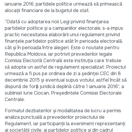
ianuarie 2016, partidele politice urmează să primească
alocații financiare de la bugetul de stat.
“Odată cu adoptarea noii Legi privind finanțarea
partidelor politice și a campaniilor electorale, s-a impus
practic necesitatea elaborării unui regulament privind
finanțele partidelor politice atât în perioada electorală,
cât și în perioada între alegeri. Este o noutate pentru
Republica Moldova, iar potrivit prevederilor legale
Comisia Electorlă Centrală este instituția care trebuie
să adopte un astfel de regulament specializat. Proiectul
urmează a fi pus pe ordinea de zi a ședinței CEC din 8
decembrie 2015 şi eventual supus votului, astfel încât să
dispună de forță juridică deplină către 1 ianuarie 2016”, a
subliniat Iurie Ciocan, Președintele Comisiei Electorale
Centrale.
Formatul dezbaterilor și modalitatea de lucru a permis
analiza punctuală a prevederilor proiectului de
Regulament, iar participanții la eveniment reprezentanți
ai societăţii civile, ai partidelor politice şi din cadrul