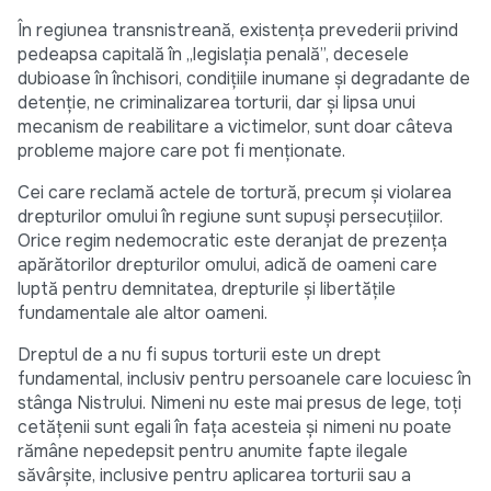
În regiunea transnistreană, existența prevederii privind
pedeapsa capitală în „legislația penală”, decesele
dubioase în închisori, condițiile inumane și degradante de
detenție, ne criminalizarea torturii, dar și lipsa unui
mecanism de reabilitare a victimelor, sunt doar câteva
probleme majore care pot fi menționate.
Cei care reclamă actele de tortură, precum și violarea
drepturilor omului în regiune sunt supuși persecuțiilor.
Orice regim nedemocratic este deranjat de prezența
apărătorilor drepturilor omului, adică de oameni care
luptă pentru demnitatea, drepturile și libertățile
fundamentale ale altor oameni.
Dreptul de a nu fi supus torturii este un drept
fundamental, inclusiv pentru persoanele care locuiesc în
stânga Nistrului. Nimeni nu este mai presus de lege, toți
cetățenii sunt egali în fața acesteia și
nimeni nu poate
rămâne nepedepsit pentru anumite fapte ilegale
săvârșite, inclusive pentru aplicarea torturii sau a