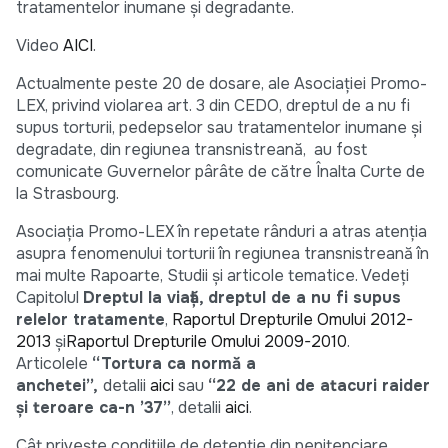
tratamentelor inumane și degradante.
Video
AICI
.
Actualmente peste 20 de dosare, ale Asociației Promo-
LEX, privind violarea art. 3 din CEDO, dreptul de a nu fi
supus torturii, pedepselor sau tratamentelor inumane și
degradate, din regiunea transnistreană, au fost
comunicate Guvernelor pârâte de către Înalta Curte de
la Strasbourg.
Asociația Promo-LEX în repetate rânduri a atras atenția
asupra fenomenului torturii în regiunea transnistreană în
mai multe Rapoarte, Studii și articole tematice. Vedeți
Capitolul
Dreptul la viață, dreptul de a nu fi supus
relelor tratamente
,
Raportul Drepturile Omului 2012-
2013
și
Raportul Drepturile Omului 2009-2010
.
Articolele
“Tortura ca normă a
anchetei”,
detalii
aici
sau
“22 de ani de atacuri raider
şi teroare ca-n ’37”
, detalii
aici
.
Cât privește condițiile de detenție din penitenciare,