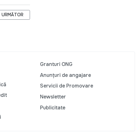
ARTICOLUL URMĂTOR: LEGEA 2% TREBUIE SĂ PREVADĂ CONDIȚII
URMĂTOR
Granturi ONG
Anunțuri de angajare
ică
Servicii de Promovare
udit
Newsletter
Publicitate
i