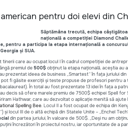
i american pentru doi elevi din C
Săptămâna trecută, echipa câștigătoa
națională a competiției Diamond Chall
e, pentru a participa la etapa internațională a concursulu
, Georgia și SUA.
t tinerii care au ocupat locul I în cadrul competiției de antrep
lângă premiul de
500$
obținut la etapa națională, aceștia au 
au prezentat ideea de business „Smartest” în fața juriului di
pot fi găsite exerciții și teste propuse de profesori pentru a 
 bacalaureat). În total au fost prezentate 13 idei în fața a patr
e au decis să ofere marele premiu de 7500$ echipei Spell for
iram Hathwar, care au dezvoltat o aplicație menită să ajute l
ational Spelling Bee
. Locul II a fost ocupat de echipa din Ken
și locul III de o altă echipă din Statele Unite – „Enchel Tech
cial
din partea juriului, în valoare de 500$. „Deși nu am obțin
uțini încrezători în proiectul nostru, iar oportunitate de a par