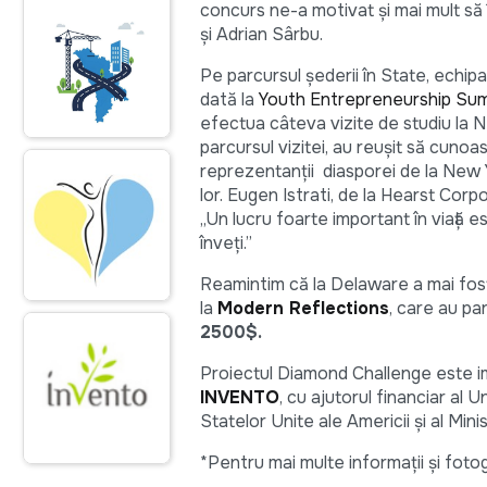
concurs ne-a motivat și mai mult să 
și Adrian Sârbu.
Pe parcursul șederii în State, echip
dată la
Youth Entrepreneurship Su
efectua câteva vizite de studiu la N
parcursul vizitei, au reușit să cunoa
reprezentanții diasporei de la New Y
lor. Eugen Istrati, de la Hearst Cor
„Un lucru foarte important în viață e
înveți.”
Reamintim că la Delaware a mai fost
la
Modern Reflections
, care au pa
2500$.
Proiectul Diamond Challenge este i
INVENTO
, cu ajutorul financiar a
Statelor Unite ale Americii și al Mini
*Pentru mai multe informații și fot