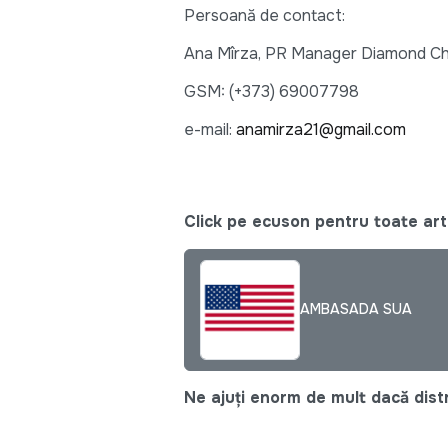
Persoană de contact:
Ana Mîrza, PR Manager Diamond Ch
GSM: (+373) 69007798
e-mail:
anamirza21@gmail.com
Click pe ecuson pentru toate arti
AMBASADA SUA
Ne ajuți enorm de mult dacă distri