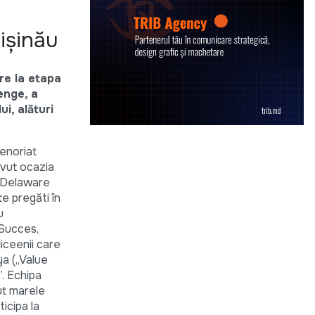
hișinău
re la etapa
enge, a
i, alături
renoriat
avut ocazia
n Delaware
te pregăti în
u
 Succes,
iceenii care
ya („Value
”. Echipa
ut marele
ticipa la