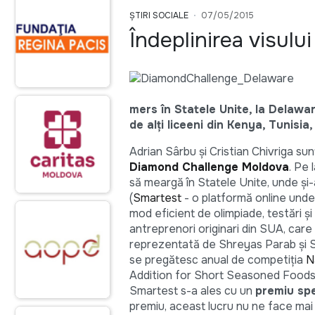
ȘTIRI SOCIALE
07/05/2015
Îndeplinirea visulu
mers în Statele Unite, la Delawar
de alți liceeni din Kenya, Tunisia
Adrian Sârbu și Cristian Chivriga sun
Diamond Challenge Moldova
. Pe 
să meargă în Statele Unite, unde şi-
(
Smartest
- o platformă online unde 
mod eficient de olimpiade, testări și
antreprenori originari din SUA, car
reprezentată de Shreyas Parab și Sr
se pregătesc anual de competiția
N
Addition for Short Seasoned Foods”) 
Smartest s-a ales cu un
premiu spe
premiu, aceast lucru nu ne face mai p