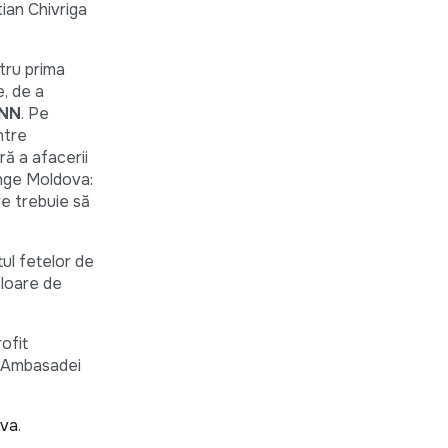
ian Chivriga
ntru prima
e, de a
NN
. Pe
ntre
ră a afacerii
enge Moldova:
re trebuie să
ul fetelor de
aloare de
ofit
al Ambasadei
ova
.