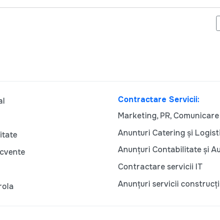
TORI DE OPINIE ÎNDEAMNĂ TINERII SĂ MEARGĂ LA VOT
Contractare Servicii:
al
Marketing, PR, Comunicare
Anunturi Catering și Logist
itate
Anunțuri Contabilitate și A
ecvente
Contractare servicii IT
Anunțuri servicii construcți
rola