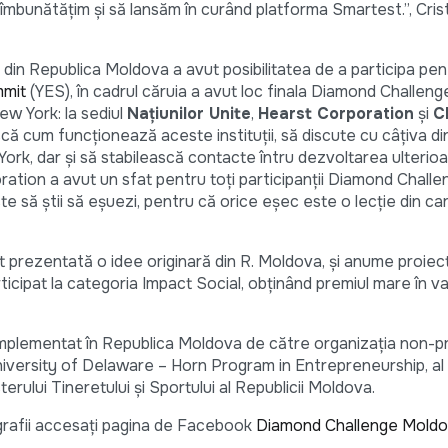
îmbunătățim și să lansăm în curând platforma Smartest.”, Crist
a din Republica Moldova a avut posibilitatea de a participa pe
mmit
(YES), în cadrul căruia a avut loc finala Diamond Challeng
ew York: la sediul
Națiunilor Unite
,
Hearst Corporation
și
C
scă cum funcționează aceste instituții, să discute cu câțiva di
ork, dar și să stabilească contacte întru dezvoltarea ulterioa
poration a avut un sfat pentru toți participanții Diamond Chall
ste să știi să eșuezi, pentru că orice eșec este o lecție din ca
 prezentată o idee originară din R. Moldova, și anume proiect
rticipat la categoria Impact Social, obținând premiul mare în v
mplementat în Republica Moldova de către organizația non-pr
l University of Delaware – Horn Program in Entrepreneurship, 
sterului Tineretului și Sportului al Republicii Moldova.
ografii accesați pagina de Facebook
Diamond Challenge Mold