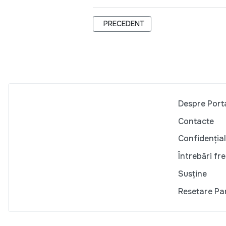
ARTICOL PRECEDENT: LIDERII FORMA
PRECEDENT
Despre Port
Contacte
Confidențial
Întrebări fr
Susține
Resetare Pa