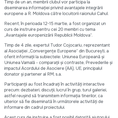
Timp de un an, membrii clubul vor participa la
diseminarea informaţiei privind avantajele integrării
europene a R. Moldova către locuitorii raionului Cahul.
Recent, în perioada 12-15 martie, a fost organizat un
curs de instruire pentru cei 20 membri cu tema
„Avantajele europenizării Republicii Moldova”.
Timp de 4 zile, expertul Tudor Cojocariu, reprezentant
al Asociaţiei „Convergenţe Europene” din Bucureşti, a
oferit informaţii la subiectele: Uniunea Europeană și
Uniunea Vamală - comparații și contraste, Prevederile și
impactul Acordului de Asociere (AA), UE, principalul
donator și partener al RM, s.a.
Participanţii au fost încadraţi în activităţi interactive
precum: dezbateri, discuţii, lucrul în grup, turul galeriei,
astfel reuşind să transmitem informaţia tinerilor, ca
ulterior să fie diseminată în următorele activităţi de
informare din cadrul proiectului.
Acest curs de instruire a fost posibil datorită ajutorului