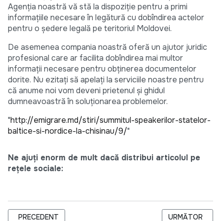
Agenţia noastră vă stă la dispoziţie pentru a primi
informaţiile necesare în legătură cu dobîndirea actelor
pentru o şedere legală pe teritoriul Moldovei.
De asemenea compania noastră oferă un ajutor juridic
profesional care ar facilita dobîndirea mai multor
informaţii necesare pentru obţinerea documentelor
dorite. Nu ezitaţi să apelaţi la serviciile noastre pentru
că anume noi vom deveni prietenul şi ghidul
dumneavoastră în soluţionarea problemelor.
"
http://emigrare.md/stiri/summitul-speakerilor-statelor-
baltice-si-nordice-la-chisinau/9/
"
Ne ajuți enorm de mult dacă distribui articolul pe
rețele sociale:
ARTICOL PRECEDENT: LANSAREA PROIECTULUI: “FORTIFICARE
ARTICOLUL URM
PRECEDENT
URMĂTOR