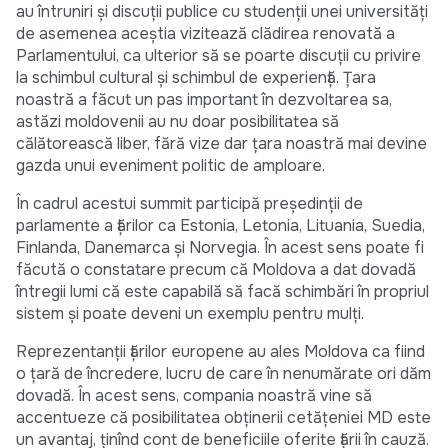
au întruniri şi discuţii publice cu studenţii unei universităţi
de asemenea aceştia vizitează clădirea renovată a
Parlamentului, ca ulterior să se poarte discuţii cu privire
la schimbul cultural şi schimbul de experienţă. Ţara
noastră a făcut un pas important în dezvoltarea sa,
astăzi moldovenii au nu doar posibilitatea să
călătorească liber, fără vize dar ţara noastră mai devine
gazda unui eveniment politic de amploare.
În cadrul acestui summit participă preşedinţii de
parlamente a ţărilor ca Estonia, Letonia, Lituania, Suedia,
Finlanda, Danemarca şi Norvegia. În acest sens poate fi
făcută o constatare precum că Moldova a dat dovadă
întregii lumi că este capabilă să facă schimbări în propriul
sistem şi poate deveni un exemplu pentru mulţi.
Reprezentanţii ţărilor europene au ales Moldova ca fiind
o ţară de încredere, lucru de care în nenumărate ori dăm
dovadă. În acest sens, compania noastră vine să
accentueze că posibilitatea obţinerii cetăţeniei MD este
un avantaj, ţinînd cont de beneficiile oferite ţării în cauză.