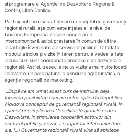
şi programare al Agenţiei de Dezvoltare Regională
Centru, Lilian Danilov.
Participanţii au discutat despre conceptul de guvernanţă
regional rurală, aşa cum este înțeles el la nivel de
Uniunea Europeană, despre cooperarea
intercomunitară, adică prestarea în comun de către
localităţile învecinate ale serviciilor publice. Totodată,
modulul a inclus şi vizite în teren pentru a vedea la faţa
locului cum sunt coordonate procesele de dezvoltare
regională. Astfel, traseul a inclus vizita a mai multe locaţii
relevante: un parc natural, o pensiune agroturistică, o
agenţie regională de marketing.
„După ce am urmat acest curs de instruire, deja
întrevăd posibilităţi cum am putea aplica în Republica
Moldova conceptul de guvernanţă regională rurală, în
special prin implicarea Consiliilor Regionale pentru
Dezvoltare, în stimularea cooperării actorilor din
sectorul public și privat, a cooperării intercomunitare
ş.a.
[...]
Guvernanța regională rurală vine să abiliteze