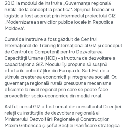
2013, la modulul de instruire „Guvernanţa regională
rurală: de la concept la practică". Sprijinul financiar şi
logistic a fost acordat prin intermediul proiectului GIZ
„Modernizarea serviciilor publice locale în Republica
Moldova".
Cursul de instruire a fost găzduit de Centrul
Internaţional de Training Internaţional al GIZ şi conceput
de Centrul de Competenţă pentru Dezvoltarea
Capacităţii Umane (HCD) - structura de dezvoltare a
capacităţilor a GIZ. Modulul îşi propune să susţină
eforturile autorităţilor din Europa de Sud-Est de a
stimula creşterea economică şi integrarea socială. Or,
guvernanţa regională rurală presupune mecanisme
eficiente la nivel regional prin care se poate face
provocărilor socio-economice din mediul rural.
Astfel, cursul GIZ a fost urmat de: consultantul Direcţiei
relaţii cu instituţiile de dezvoltare regională al
Ministerului Dezvoltării Regionale şi Construcțiilor,
Maxim Gribencea şi şeful Secției Planificare strategică