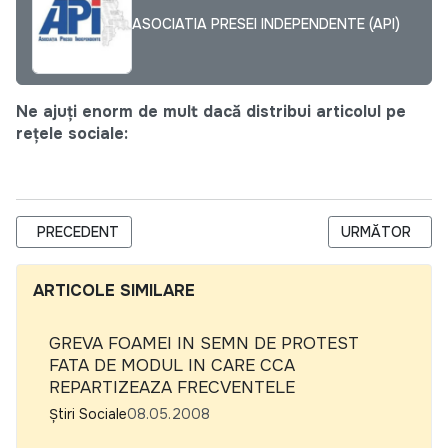
ASOCIATIA PRESEI INDEPENDENTE (API)
Ne ajuți enorm de mult dacă distribui articolul pe
rețele sociale:
ARTICOL PRECEDENT: "REPORTERI EUROPENI" IN "TURNEE DE
ARTICOLUL URM
PRECEDENT
URMĂTOR
ARTICOLE SIMILARE
GREVA FOAMEI IN SEMN DE PROTEST
FATA DE MODUL IN CARE CCA
REPARTIZEAZA FRECVENTELE
Știri Sociale
08.05.2008