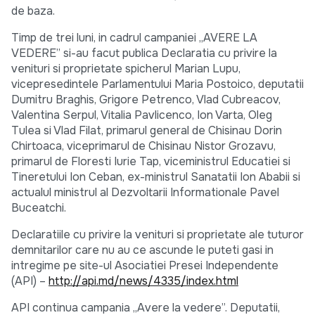
de baza.
Timp de trei luni, in cadrul campaniei „AVERE LA
VEDERE” si-au facut publica Declaratia cu privire la
venituri si proprietate spicherul Marian Lupu,
vicepresedintele Parlamentului Maria Postoico, deputatii
Dumitru Braghis, Grigore Petrenco, Vlad Cubreacov,
Valentina Serpul, Vitalia Pavlicenco, Ion Varta, Oleg
Tulea si Vlad Filat, primarul general de Chisinau Dorin
Chirtoaca, viceprimarul de Chisinau Nistor Grozavu,
primarul de Floresti Iurie Tap, viceministrul Educatiei si
Tineretului Ion Ceban, ex-ministrul Sanatatii Ion Ababii si
actualul ministrul al Dezvoltarii Informationale Pavel
Buceatchi.
Declaratiile cu privire la venituri si proprietate ale tuturor
demnitarilor care nu au ce ascunde le puteti gasi in
intregime pe site-ul Asociatiei Presei Independente
(API) –
http://api.md/news/4335/index.html
API continua campania „Avere la vedere”. Deputatii,