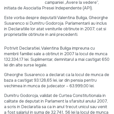
campaniei „Avere la vedere”,
initiata de Asociatia Presei Independente (API).
Este vorba despre deputatii Valentina Buliga, Gheorghe
Susarenco si Dumitru Godoroja. Parlamentarii au inclus
in Declaratiile lor atat veniturile obtinute in 2007, cat si
proprietatile obtinute in anii precedenti.
Potrivit Declaratiei, Valentina Buliga impreuna cu
membrii familiei sale a obtinut in 2007 la locul de munca
132.334,17 lei. Suplimentar, demnitarul a mai castigat 650
lei din alte surse legale.
Gheorghe Susarenco a declarat ca la locul de munca de
baza a castigat 93.128,65 lei, iar din pensia pentru
vechimea in munca de judecator – 63.999,00 lei.
Dumitru Godoroja, validat de Curtea Constitutionala in
calitate de deputat in Parlament la sfarsitul anului 2007,
a scris in Declaratia sa ca in anul trecut unicul sau venit
a fost salariul in suma de 32.741, 56 lei la locul de munca