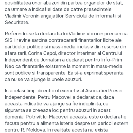
posibilitatea unor abuzuri din partea organelor de stat,
ca urmare a indicatiei date de catre presedintele
Vladimir Voronin angajatilor Serviciului de Informatii si
Securitate.
Referindu-se la declaratia lui Vladimir Voronin precum ca
SIS ii revine sarcina contracararii finantarilor ilicite ale
partidelor politice si mass-media, inclusiv din resurse din
afara tarii, Corina Cepoi, director interimar al Centrului
Independent de Jurnalism a declarat pentru Info-Prim
Neo ca finantarile existente la moment in mass-media
sunt publice si transparente. Ea si-a exprimat speranta
ca nu se va ajunge la unele abuzuri.
In acelasi timp, directorul executiv al Asociatiei Presei
Independente, Petru Macovei, a declarat ca, daca
aceasta indicatie va ajunge sa fie indeplinita, cu
siguranta se creeaza loc pentru abuzuri in acest
domeniu. Potrivit lui Macovei, aceasta este o declaratie
facuta pentru a alimenta isteria despre un pericol extern
pentru R. Moldova. In realitate acesta nu exista.