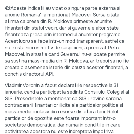
€žAceste indicatii au vizat o singura parte externa si
anume Romania", a mentionat Macovei. Sursa citata
afirma ca presa din R. Moldova primeste anumite
finantari din statul vecin, dar si guvernele altor state
finanteaza presa prin intermediul anumitor programe.
Acest lucru se face intr-un mod transparent, astfel ca
nu exista nici un motiv de suspiciuni, a precizat Petru
Macovei. In situatia cand Guvernul nu-si poate permite
sa sustina mass-media din R. Moldova, ar trebui sa nu fie
creata o asemenea isterie din cauza acestor finantari, a
conchis directorul API.
Vladimir Voronin a facut declaratiile respective la 31
ianuarie, cand a participat la sedinta Consiliului Colegial al
SIS. Presedintele a mentionat ca SIS ii revine sarcina
contracararii finantarilor ilicite ale partidelor politice si
mass-media, inclusiv din resurse din afara tarii. Rolul
partidelor de opozitie este foarte important intr-o
societate democratica, dar numai in conditiile in care
activitatea acestora nu este indreptata impotriva