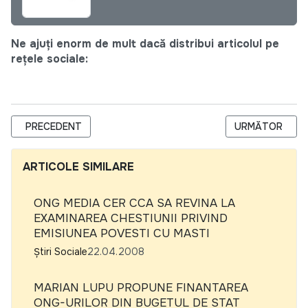
Ne ajuți enorm de mult dacă distribui articolul pe
rețele sociale:
ARTICOL PRECEDENT: HAINE DIN SINGAPORE PENTRU REFUGIAT
ARTICOLUL URM
PRECEDENT
URMĂTOR
ARTICOLE SIMILARE
ONG MEDIA CER CCA SA REVINA LA
EXAMINAREA CHESTIUNII PRIVIND
EMISIUNEA POVESTI CU MASTI
Știri Sociale
22.04.2008
MARIAN LUPU PROPUNE FINANTAREA
ONG-URILOR DIN BUGETUL DE STAT