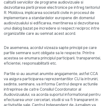
calitatii serviciilor de programe audiovizuale si
dezvoltarea pietii presei electronice pe intreg teritoriul
R. Moldova, implicarea societatii civile in procesul de
implementare a standardelor europene din domeniul
audiovizualului si edificarea, mentinerea si dezvoltarea
unui dialog bazat pe incredere si respect reciproc intre
organizatiile care au semnat acest acord.
De asemenea, acordul vizeaza sapte principii pe care
partile semnare sunt obligate sa le respecte. Printre
acestea se enumara principiul participarii, transparentei,
eficientei, responsabilitatii etc.
Partile si-au asumat anumite angajamente, astfel CCA
va asigura participarea reprezentantilor CIJ la intruniri,
sedinte, seminare, va informa Centrul despre actiunile
intreprinse de catre Consiliul Coordonator al
Audiovizualului, va acorda suportul informational pentru
efectuarea unor cercetari, studii si va fi transparent in
activitatile sale. Centrul Independent de Jurnalism va