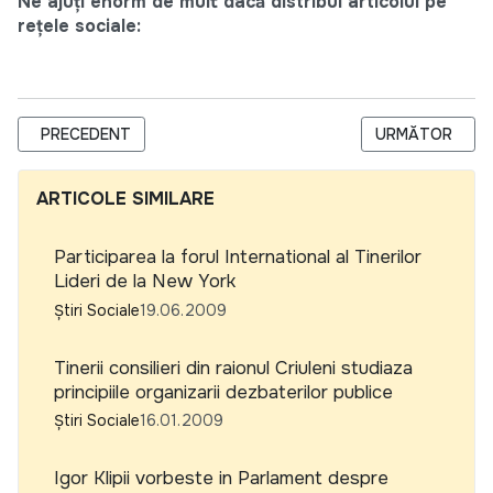
Ne ajuți enorm de mult dacă distribui articolul pe
rețele sociale:
ARTICOL PRECEDENT: CAMPANIA €ŽAVERE LA VEDERE"
ARTICOLUL URM
PRECEDENT
URMĂTOR
ARTICOLE SIMILARE
Participarea la forul International al Tinerilor
Lideri de la New York
Știri Sociale
19.06.2009
Tinerii consilieri din raionul Criuleni studiaza
principiile organizarii dezbaterilor publice
Știri Sociale
16.01.2009
Igor Klipii vorbeste in Parlament despre