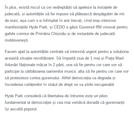
În plus, există riscul ca cei nedreptățiți să apeleze la instațele de
judecată, și autoritățile să fie impuse să plătească despăgubiri de mii
de euro, așa cum s-a întîmplat în anii trecuți, cînd erau interzise
manifestațiile Hyde Park, și CEDO a găsit Guvernul RM vinovat pentru
gafele comise de Primăria Chișinău și de instanțele de judecată
moldovenești.
Facem apel la autoritățile centrale să intervină urgent pentru a soluționa
această situație revoltătoare. Să împartă ziua de 1 mai și Piața Marii
Adunări Naționale măcar în 2 părți, una să fie pentru cei care vor să
participe la sărbătoarea oamenilor muncii, alta să fie pentru cei care vor
să protesteze contra guvernului. Altfel democrația va degrada și
încrederea cetățenilor în statul de drept se va știrbi irecuperabil.
Hyde Park consideră că libertatea de întrunire este un pilon
fundamental al democrației și cea mai veridică dovadă că guvernanții
își ascultă poporul.