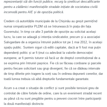
reprezentanții săi din funcții publice, recurg la șiretlicuri descalificante
pentru a zădărnici manifestațiile stradale inițiate de societatea civilă
incomodă pentru AIE și de opoziția politică.
Credem că autoritățile municipale de la Chișinău au greșit permițînd
numai simpatizanților PLDM să se întrunească în piața din fața
Guvernului, în timp ce alte 3 partide de opoziție au solicitat același
lucru, la care se adaugă și intenția sindicatelor, precum și a asociației
Salvgardare de a organiza întruniri publice tot pe 1 mai 2012, în același
spațiu public. Suntem siguri că edilii capitalei, dacă ar fi fost mai puțin
dependenți politic și ar fi ținut cu adevărat la valorile democrației
europene, ar fi permis tuturor să facă uz de dreptul constituțional de a
se exprima prin întruniri pașnice. Fie că se făceau cordoane și parcele
pentru fiecare solicitant sau grup divergent, fie că se dădeau intervale
de timp diferite prin tragere la sorți sau în ordinea depunerii cererilor, dar
toată lumea trebuia să aibă drepturile fundamentale garantate.
Acum s-a creat o situație de conflict și sunt posibile tensiuni greu de
controlat de către forțele de ordine, care la un eveniment stradal recent
au părut că nu sunt pregătite pentru a preveni ciocniri între participanții
la două manifestații distincte.