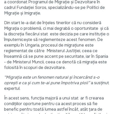
a coordonat Programul de Migrație şi Dezvoltare în
cadrul Fundației Soros, specializându-se pe Politici de
Migrație şi Imigrație.
Din start le-a dat de înțeles tinerilor că nu consideră
Migrația o problemă, ci mai degrabă o oportunitate şi că
la discreția fiecărui stat este decizia pe care instituție o
împuterniceşte să reglementeze acest fenomen. De
exemplu în Ungaria, procesul de migraţiune este
reglementat de către Ministerul Justiției, ceea ce
înseamnă că se pune accent pe securitate, iar în Spania
- de Ministerul Muncii, ceea ce denotă că migrația este
folosită în scopuri de dezvoltare.
“Migrația este un fenomen natural şi încercând s-o
opreşti e ca şi cum te-ai pune împotriva ploii”
a susținut
expertul.
În acest sens, funcția majoră a unui stat ar fi crearea
condițiilor oportune pentru ca acest proces să fie
benefic pentru toată lumea astfel încât, atât țara de