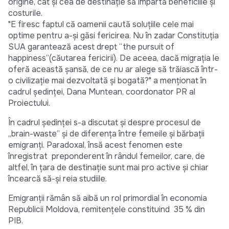
origine, cât şi cea de destinație să împartă beneficiile şi
costurile.
"E firesc faptul că oamenii caută soluțiile cele mai
optime pentru a-şi găsi fericirea. Nu în zadar Constituția
SUA garantează acest drept “the pursuit of
happiness”(căutarea fericirii). De aceea, dacă migrația le
oferă această şansă, de ce nu ar alege să trăiască într-
o civilizație mai dezvoltată şi bogată?"
a menţionat în
cadrul şedinţei, Dana Muntean, coordonator PR al
Proiectului.
În cadrul şedinţei s-a discutat şi despre procesul de
„brain-waste” şi de diferenţa între femeile şi bărbaţii
emigranţi. Paradoxal, însă acest fenomen este
înregistrat preponderent în rândul femeilor, care, de
altfel, în ţara de destinaţie sunt mai pro active şi chiar
încearcă să-şi reia studiile.
Emigranții rămân să aibă un rol primordial în economia
Republicii Moldova, remitenţele constituind 35 % din
PIB.