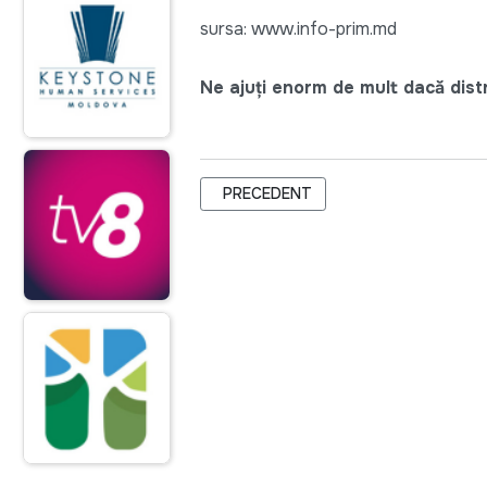
sursa: www.info-prim.md
Ne ajuți enorm de mult dacă distri
ARTICOL PRECEDENT: TRENULE TR
PRECEDENT