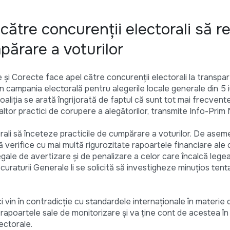
către concurenţii electorali să 
mpărare a voturilor
e şi Corecte face apel către concurenţii electorali la transpar
 campania electorală pentru alegerile locale generale din 5 i
oaliţia se arată îngrijorată de faptul că sunt tot mai frecvent
a altor practici de corupere a alegătorilor, transmite Info-Prim
orali să înceteze practicile de cumpărare a voturilor. De aseme
 verifice cu mai multă rigurozitate rapoartele financiare ale 
legale de avertizare şi de penalizare a celor care încalcă legea
ocuraturii Generale li se solicită să investigheze minuţios tent
ci vin în contradicţie cu standardele internaţionale în materie 
n rapoartele sale de monitorizare şi va ţine cont de acestea î
ectorale.