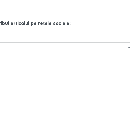
bui articolul pe rețele sociale:
ENUȚULE