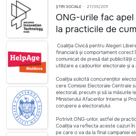
ȘTIRI SOCIALE
27/05/2011
ONG-urile fac apel 
la practicile de cu
Coaliţia Civică pentru Alegeri Liber
financiară şi comportament corect în
comunicat de presă dat publicităţii c
utilizare a cadourilor electorale şi 
Coaliţia solicită concurenţilor elect
cere Comisiei Electorale Centrale să
electorali, precum şi să ia măsurile 
Ministerului Afacerilor Interne şi Pr
corupere a electoratului.
Potrivit ONG-urilor, astfel de practi
Coaliţia va reflecta aceste cazuri î
pe care o va da la final campaniei el