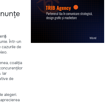
renunţe
enţă
unie. Într-un
e cazurile de
 Neo.
nea, coaliţia
concurenţilor
. Iar
ative de
de alegeri.
n aprecierea